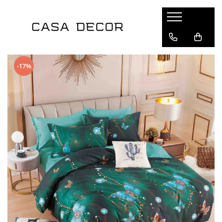
Lenjerii de pat
Pilote
Perne si protectii perna
Huse de pat
Cuverturi
Produse hoteliere
Prosoape bumbac
Terasa si gradina
Saltele
Mama si copilul
Branduri
Pentru pat
Tipul pilotei
Perne
Compatibil cu saltea
Cuverturi pat
Papuci hotel
Tipul prosopului
Saltele pentru sezlong
Tipul saltelei
Perne bebelusi
Clasy
-17%
Pat dublu
Set pilota si perne
Fete si protectii perna
180x200cm
Cuverturi fotoliu
Seturi de prosoape
Fotolii Bean Bag
Saltele cu arcuri
Perne de gravide si alaptat
Jojo Home
Pat single - o persoana
Pilote de vara
160x200cm
Prosop de baie
Saltele cu memorie
Cuverturi canapea doua locuri
Saltele pentru balansoar
Pucioasa
Material
Pilote de iarna
Prosop de față
Saltele ortopedice
Cuverturi canapea trei locuri
Saltele pentru mobilier paleti
Ralex Pucioasa
Pilote primavara-toamna
Prosop de maini
Saltele latex
Cocolino
Pernute scaun interior/exterior
Solena Com
Pilote 4 anotimpuri
Prosop de picioare
Saltele cu spuma
Bumbac 100%
Somnart
Dimensiune pilota
Saltele copii
Bumbac finet
Talo
Saltele bebelusi
Bumbac ranforce
140x200
Saltele impermeabile
Damasc tip hotel
150x200
Saltele pentru sezlong
Matase
180x200
Huse saltea
Catifea
200x220
Protectii de saltea
Percale
200x230
Jaquard