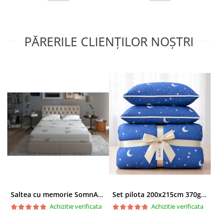
Brandul:
PĂRERILE CLIENȚILOR NOȘTRI
Saltea cu memorie SomnART XXL Memory Plus 160x190, înălțime 25cm, pentru persoane supraponderale, husă Aloe Vera detașabilă, rulată, fermitate mare
Set pilota 200x215cm 370g cu 2 perne 50x70,albastru- PLT36
Achizitie verificata
Achizitie verificata