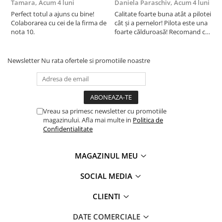
Tamara,
Acum 4 luni
Daniela Paraschiv,
Acum 4 luni
D
Perfect totul a ajuns cu bine!
Calitate foarte buna atât a pilotei
C
Colaborarea cu cei de la firma de
cât și a pernelor! Pilota este una
c
nota 10.
foarte călduroasă! Recomand cu
f
drag!
d
Newsletter
Nu rata ofertele si promotiile noastre
Vreau sa primesc newsletter cu promotiile
magazinului. Afla mai multe in
Politica de
Confidentialitate
MAGAZINUL MEU
SOCIAL MEDIA
CLIENTI
DATE COMERCIALE