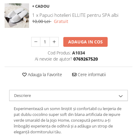
Galbena
+ CADOU
Bleu
1 x Papuci hotelieri ELLITE pentru SPA albi
Gri
10,00 Lei
Gratuit
Mov
Rosie
ADAUGA IN COS
Roz
Cod Produs:
A1034
Bej
Ai nevoie de ajutor?
0769267520
Verde
Lila
Adauga la Favorite
Cere informatii
Imprimeu
Cu flori
Uni (1-2 culori)
Descriere
Cu dungi
Experimentează un somn liniștit și confortabil cu lenjeria de
Cu inimioare
pat dublu cocolino super soft din blana artificiala de iepure
Cu pisici
verde smarald de la Jojo Home, concepută pentru a-ți
Cu Animal Print
îmbogăți experiența de odihnă și a adăuga un strop de
eleganță dormitorului tău.
Cu ursuleti