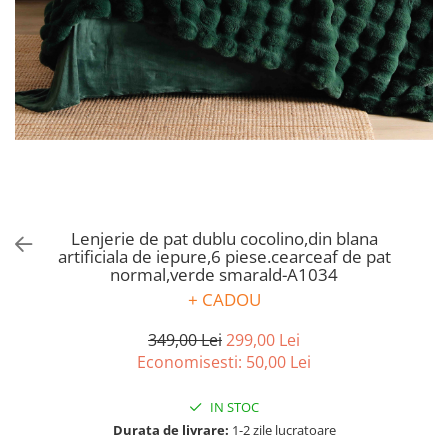
Bumbac satinat
Bumbac policoton
Compatibile cu saltea
90x200cm
100x200cm
120x200cm
140x200cm
160x200cm
180x200cm
Lenjerie de pat dublu cocolino,din blana
200x200cm
artificiala de iepure,6 piese.cearceaf de pat
normal,verde smarald-A1034
200x220cm
+ CADOU
Tipul cearceafului de pat
Cu elastic
349,00 Lei
299,00 Lei
Normal - fara elastic
Economisesti:
50,00
Lei
Culoarea
IN STOC
Alba
Durata de livrare:
1-2 zile lucratoare
Neagra