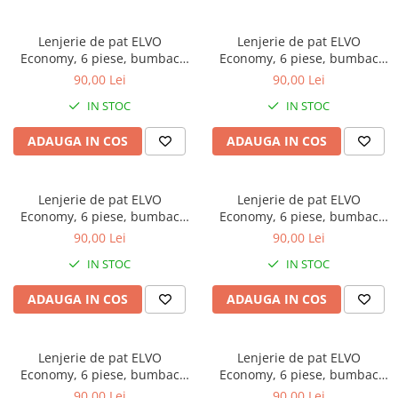
Lenjerie de pat ELVO
Lenjerie de pat ELVO
Economy, 6 piese, bumbac
Economy, 6 piese, bumbac
policoton, alba, cu flori mov
policoton, alba, cu copaci
90,00 Lei
90,00 Lei
multicolori
IN STOC
IN STOC
ADAUGA IN COS
ADAUGA IN COS
Lenjerie de pat ELVO
Lenjerie de pat ELVO
Economy, 6 piese, bumbac
Economy, 6 piese, bumbac
policoton, gri, cu flori mov
policoton, alba, cu flori roz
90,00 Lei
90,00 Lei
IN STOC
IN STOC
ADAUGA IN COS
ADAUGA IN COS
Lenjerie de pat ELVO
Lenjerie de pat ELVO
Economy, 6 piese, bumbac
Economy, 6 piese, bumbac
policoton, alba, cu flori
policoton, gri, cu flori albe
90,00 Lei
90,00 Lei