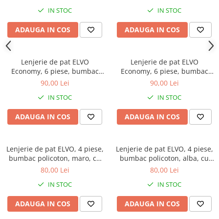
print si forme geometrice
stelute multicolore
IN STOC
IN STOC
ADAUGA IN COS
ADAUGA IN COS
Lenjerie de pat ELVO
Lenjerie de pat ELVO
Economy, 6 piese, bumbac
Economy, 6 piese, bumbac
policoton, gri, cu carouri
policoton, crem, cu model
90,00 Lei
90,00 Lei
oriental
IN STOC
IN STOC
ADAUGA IN COS
ADAUGA IN COS
Lenjerie de pat ELVO, 4 piese,
Lenjerie de pat ELVO, 4 piese,
bumbac policoton, maro, cu
bumbac policoton, alba, cu
flori albe
flori verzi si albastre
80,00 Lei
80,00 Lei
IN STOC
IN STOC
ADAUGA IN COS
ADAUGA IN COS