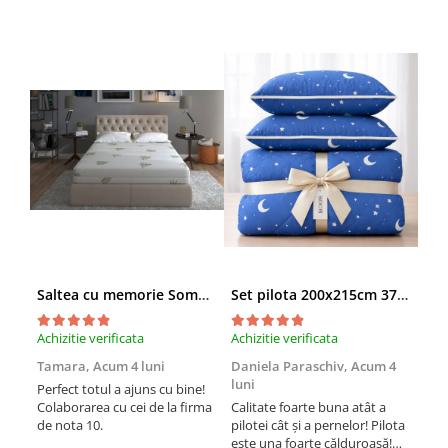
Saltea cu memorie SomnART XXL Memory Plus 160x190, înălțime 25cm, pentru persoane supraponderale, husă Aloe Vera detașabilă, rulată, fermitate mare
Set pilota 200x215cm 370g cu 2 perne 50x70,albastru- PLT36
Achizitie verificata
Achizitie verificata
Achi
Tamara,
Acum 4 luni
Daniela Paraschiv,
Acum 4
Dan
luni
lun
Perfect totul a ajuns cu bine!
Colaborarea cu cei de la firma
Calitate foarte buna atât a
Cali
de nota 10.
pilotei cât și a pernelor! Pilota
pilo
este una foarte călduroasă!
est