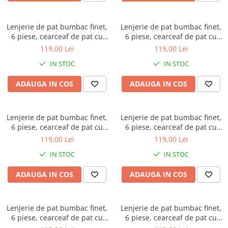
Brodate
Cu Motiv Traditional
Lenjerie de pat bumbac finet,
Lenjerie de pat bumbac finet,
6 piese, cearceaf de pat cu
6 piese, cearceaf de pat cu
elastic, gri deschis, cu flori
elastic, bleu, cu frunze
119,00 Lei
119,00 Lei
mov si albastre
rotunde
IN STOC
IN STOC
ADAUGA IN COS
ADAUGA IN COS
Lenjerie de pat bumbac finet,
Lenjerie de pat bumbac finet,
6 piese, cearceaf de pat cu
6 piese, cearceaf de pat cu
elastic, crem, cu trandafiri
elastic, verde, cu frunze
119,00 Lei
119,00 Lei
portocalii
tropicale si flori crem
IN STOC
IN STOC
ADAUGA IN COS
ADAUGA IN COS
Lenjerie de pat bumbac finet,
Lenjerie de pat bumbac finet,
6 piese, cearceaf de pat cu
6 piese, cearceaf de pat cu
elastic, bej, cu buchete florale
elastic, roz pudra, cu flori albe