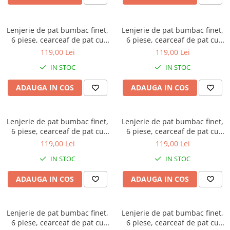
Bumbac satinat
Bumbac policoton
Lenjerie de pat bumbac finet,
Lenjerie de pat bumbac finet,
Compatibile cu saltea
6 piese, cearceaf de pat cu
6 piese, cearceaf de pat cu
90x200cm
elastic, bej, imprimeu floral cu
elastic, roz pudra, cu flori
119,00 Lei
119,00 Lei
frunze
maro si frunze
100x200cm
IN STOC
IN STOC
120x200cm
140x200cm
ADAUGA IN COS
ADAUGA IN COS
160x200cm
180x200cm
Lenjerie de pat bumbac finet,
Lenjerie de pat bumbac finet,
200x200cm
6 piese, cearceaf de pat cu
6 piese, cearceaf de pat cu
200x220cm
elastic, verde pal, cu flori mici
elastic, verde deschis, cu
119,00 Lei
119,00 Lei
buchete de flori albe
Tipul cearceafului de pat
IN STOC
IN STOC
Cu elastic
ADAUGA IN COS
ADAUGA IN COS
Normal - fara elastic
Culoarea
Alba
Lenjerie de pat bumbac finet,
Lenjerie de pat bumbac finet,
6 piese, cearceaf de pat cu
6 piese, cearceaf de pat cu
Neagra