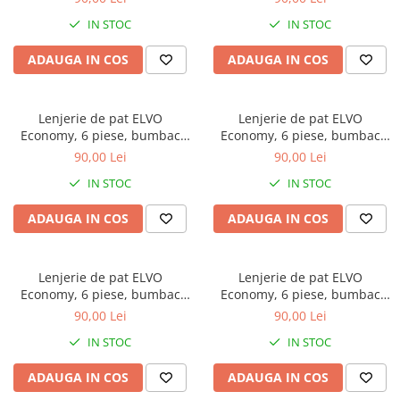
albastre
IN STOC
IN STOC
ADAUGA IN COS
ADAUGA IN COS
Lenjerie de pat ELVO
Lenjerie de pat ELVO
Economy, 6 piese, bumbac
Economy, 6 piese, bumbac
policoton, gri, cu flori crem
policoton, bleu, cu flori
90,00 Lei
90,00 Lei
stilizate
IN STOC
IN STOC
ADAUGA IN COS
ADAUGA IN COS
Lenjerie de pat ELVO
Lenjerie de pat ELVO
Economy, 6 piese, bumbac
Economy, 6 piese, bumbac
policoton, bleumarin, cu flori
policoton, maro, cu fluturi
90,00 Lei
90,00 Lei
si fluturi
IN STOC
IN STOC
ADAUGA IN COS
ADAUGA IN COS