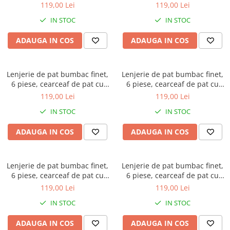
elastic, verde salvie, cu flori
elastic, verde deschis, cu flori
119,00 Lei
119,00 Lei
Galbena
gri
albastre si galbene
IN STOC
IN STOC
Bleu
Gri
ADAUGA IN COS
ADAUGA IN COS
Mov
Rosie
Lenjerie de pat bumbac finet,
Lenjerie de pat bumbac finet,
Roz
6 piese, cearceaf de pat cu
6 piese, cearceaf de pat cu
Bej
elastic, verde inchis, cu flori
elastic, roz pudra, cu flori
119,00 Lei
119,00 Lei
Verde
verzi
colorate si fluturi
IN STOC
IN STOC
Lila
Imprimeu
ADAUGA IN COS
ADAUGA IN COS
Cu flori
Uni (1-2 culori)
Lenjerie de pat bumbac finet,
Lenjerie de pat bumbac finet,
Cu dungi
6 piese, cearceaf de pat cu
6 piese, cearceaf de pat cu
Cu inimioare
elastic, gri deschis, cu flori gri
elastic, crem, cu flori roz,
119,00 Lei
119,00 Lei
si bej
portocalii si mov
Cu pisici
IN STOC
IN STOC
Cu Animal Print
ADAUGA IN COS
ADAUGA IN COS
Cu ursuleti