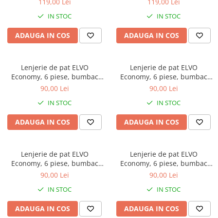
119,00 Lei
119,00 Lei
si fluturi
si frunze fine
IN STOC
IN STOC
ADAUGA IN COS
ADAUGA IN COS
Lenjerie de pat ELVO
Lenjerie de pat ELVO
Economy, 6 piese, bumbac
Economy, 6 piese, bumbac
policoton, crem, cu flori
policoton, crem, cu flori
90,00 Lei
90,00 Lei
portocalii
IN STOC
IN STOC
ADAUGA IN COS
ADAUGA IN COS
Lenjerie de pat ELVO
Lenjerie de pat ELVO
Economy, 6 piese, bumbac
Economy, 6 piese, bumbac
policoton, crem, cu trandafiri
policoton, alba, cu stelute
90,00 Lei
90,00 Lei
roz
rosii
IN STOC
IN STOC
ADAUGA IN COS
ADAUGA IN COS