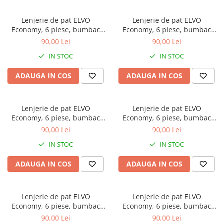
Lenjerie de pat ELVO
Lenjerie de pat ELVO
Economy, 6 piese, bumbac
Economy, 6 piese, bumbac
policoton, alba, cu lalele
policoton, neagra, cu papadii
90,00 Lei
90,00 Lei
galbene
si note muzicale
IN STOC
IN STOC
ADAUGA IN COS
ADAUGA IN COS
Lenjerie de pat ELVO
Lenjerie de pat ELVO
Economy, 6 piese, bumbac
Economy, 6 piese, bumbac
policoton, bleumarin, cu
policoton, crem, cu flori
90,00 Lei
90,00 Lei
forme geometrice
IN STOC
IN STOC
ADAUGA IN COS
ADAUGA IN COS
Lenjerie de pat ELVO
Lenjerie de pat ELVO
Economy, 6 piese, bumbac
Economy, 6 piese, bumbac
policoton, verde, cu animal
policoton, bleumarin, cu
90,00 Lei
90,00 Lei