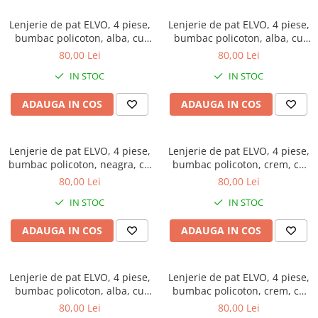
Lenjerie de pat ELVO, 4 piese,
Lenjerie de pat ELVO, 4 piese,
bumbac policoton, alba, cu
bumbac policoton, alba, cu
flori roz
copaci multicolori
80,00 Lei
80,00 Lei
IN STOC
IN STOC
ADAUGA IN COS
ADAUGA IN COS
Lenjerie de pat ELVO, 4 piese,
Lenjerie de pat ELVO, 4 piese,
bumbac policoton, neagra, cu
bumbac policoton, crem, cu
papadii si note muzicale
flori
80,00 Lei
80,00 Lei
IN STOC
IN STOC
ADAUGA IN COS
ADAUGA IN COS
Lenjerie de pat ELVO, 4 piese,
Lenjerie de pat ELVO, 4 piese,
bumbac policoton, alba, cu
bumbac policoton, crem, cu
flori albastre
trandafiri roz
80,00 Lei
80,00 Lei