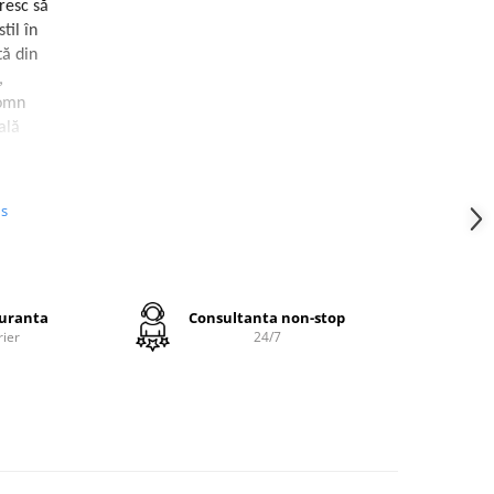
resc să
til în
tă din
,
somn
eală
eria de
us
oasa
inație
ter,
e și
guranta
Consultanta non-stop
rier
24/7
enzație
gere,
și ideal
bil.
ă