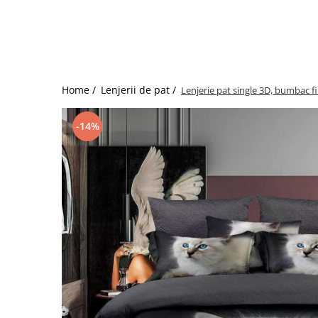
Bumbac satinat
Bumbac policoton
Compatibile cu saltea
90x200cm
100x200cm
Home /
Lenjerii de pat /
Lenjerie pat single 3D, bumbac f
120x200cm
140x200cm
-14%
160x200cm
180x200cm
200x200cm
200x220cm
Tipul cearceafului de pat
Cu elastic
Normal - fara elastic
Culoarea
Alba
Neagra