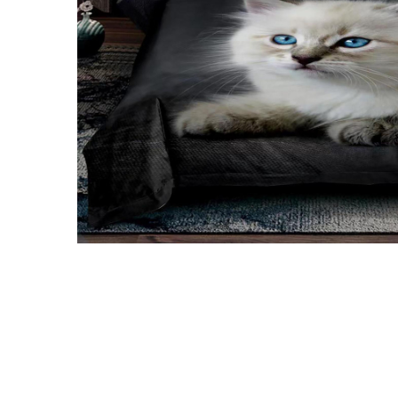
Galbena
Bleu
Gri
Mov
Rosie
Roz
Bej
Verde
Lila
Imprimeu
Cu flori
Uni (1-2 culori)
Cu dungi
Cu inimioare
Cu pisici
Cu Animal Print
Cu ursuleti