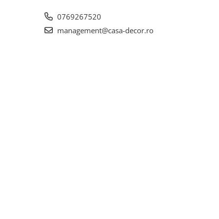
e:
0769267520
s de 1-
management@casa-decor.ro
 sau
 gr/l
xim
izarea
inte de
 din
ucioasa
confort
u,