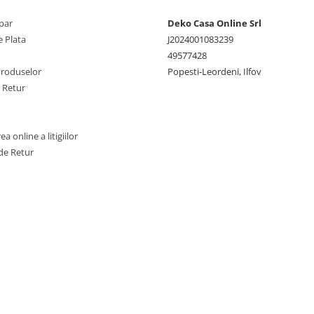
Temperatura de Spălar
par
Deko Casa Online Srl
Înmuiați la 40°C cu adao
 Plata
J2024001083239
2 gr/l detergent sintetic.
49577428
Spălare:
Spălați normal
Produselor
Popesti-Leordeni, Ilfov
mecanic cu adaos de 4-5
e Retur
detergent sintetic.
Călcare:
Se calcă la ma
150°C.
a online a litigiilor
de Retur
Atenționări:
Evitați util
sodei și a clorului. Se
recomandă spălarea îna
prima utilizare.
Alege lenjeria de pat single
bumbac finet de la Ralex P
pentru a aduce un plus de 
și eleganță dormitorului tă
garantând nopți liniștite și
plăcute!