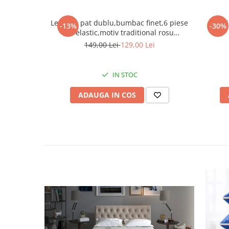
Lenjerie pat dublu,bumbac finet,6 piese
Lenj
-13%
-30%
cu elastic,motiv traditional rosu
albastru-A423
149,00 Lei
129,00 Lei
IN STOC
ADAUGA IN COS