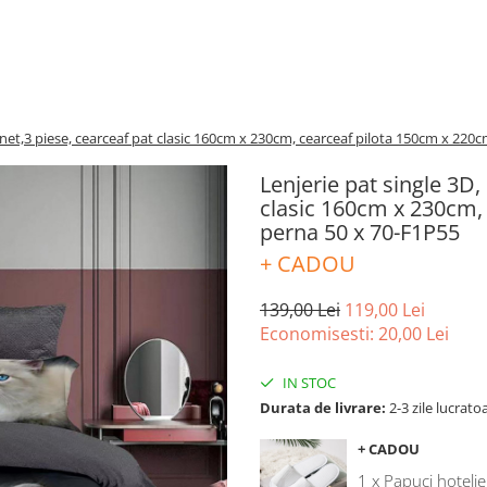
inet,3 piese, cearceaf pat clasic 160cm x 230cm, cearceaf pilota 150cm x 220c
Lenjerie pat single 3D,
clasic 160cm x 230cm, 
perna 50 x 70-F1P55
+ CADOU
139,00 Lei
119,00 Lei
Economisesti:
20,00
Lei
IN STOC
Durata de livrare:
2-3 zile lucrato
+ CADOU
1 x Papuci hotelie