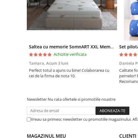
Saltea cu memorie SomnART XXL Memory Plus 160x190, înălțime 25cm, pentru persoane supraponderale, husă Aloe Vera detașabilă, rulată, fermitate mare
Achizitie verificata
Tamara,
Acum 3 luni
Daniela P
Perfect totul a ajuns cu bine! Colaborarea cu
Calitate fo
cei de la firma de nota 10.
pernelor! 
Recomand 
Newsletter
Nu rata ofertele si promotiile noastre
Vreau sa primesc newsletter cu promotiile magazinului. Af
MAGAZINUL MEU
CLIENTI