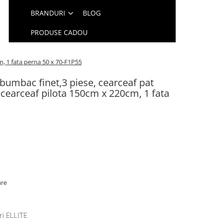
BRANDURI
BLOG
PRODUSE CADOU
m, 1 fata perna 50 x 70-F1P55
 bumbac finet,3 piese, cearceaf pat
cearceaf pilota 150cm x 220cm, 1 fata
are
ri ELLITE