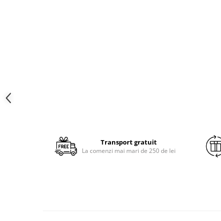
Brodate
Cu Motiv Traditional
Transport gratuit
La comenzi mai mari de 250 de lei