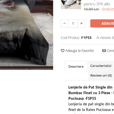
pentru SPA albi
10,00 Lei
Gratuit
ADAUG
Cod Produs:
F1P55
Ai nevoie d
Adauga la Favorite
Cere 
Caracteristici
Descriere
Review-uri
(0)
Lenjerie de Pat Single din
Bumbac Finet cu 3 Piese - 
Pucioasa -F1P55
Lenjeria de pat single din
finet de la Ralex Pucioasa e