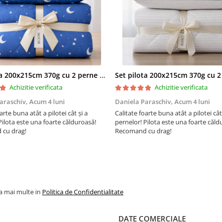
ta, oferind suport și con
pentru un somn liniștit.
Design Modern și Versatil:
Lenjeria de pat single din
finet de la Ralex Pucioasa v
într-o varietate de modele 
Set pilota 200x215cm 370g cu 2 perne 50x70,albastru- PLT36
culori, adaptându-se perfec
Achizitie verificata
Achizitie verificata
orice decor de dormitor.
Indiferent dacă preferi des
araschiv,
Acum 4 luni
Daniela Paraschiv,
Acum 4 luni
clasice sau moderne, vei gă
arte buna atât a pilotei cât și a
Calitate foarte buna atât a pilotei cât
siguranță un set de lenjeri
Pilota este una foarte călduroasă!
pernelor! Pilota este una foarte căld
cu drag!
Recomand cu drag!
să se potrivească stilului tă
personal.
Întreținere Ușoară:
Materi
mixt de bumbac și polieste
facilitează întreținerea lenj
permițându-ți să o păstrez
la mai multe in
Politica de Confidentialitate
curată și proaspătă cu un e
minim.
DATE COMERCIALE
Instrucțiuni de Întreținere