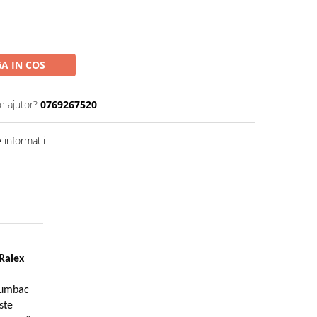
A IN COS
e ajutor?
0769267520
informatii
Ralex
 bumbac
ste