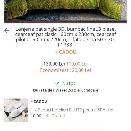
Bumbac satinat
Bumbac policoton
Compatibile cu saltea
90x200cm
Lenjerie pat single 3D, bumbac finet,3 piese,
cearceaf pat clasic 160cm x 230cm, cearceaf
100x200cm
pilota 150cm x 220cm, 1 fata perna 50 x 70-
120x200cm
F1P38
140x200cm
+ CADOU
160x200cm
139,00 Lei
119,00 Lei
180x200cm
Economisesti:
20,00
Lei
200x200cm
200x220cm
IN STOC
Tipul cearceafului de pat
Durata de livrare:
2-3 zile lucratoare
Cu elastic
+ CADOU
Normal - fara elastic
1 x Papuci hotelieri ELLITE pentru SPA albi
Culoarea
10,00 Lei
Gratuit
Alba
Neagra