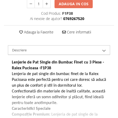
ADAUGA IN COS
Galbena
Bleu
Cod Produs:
F1P38
Gri
Ai nevoie de ajutor?
0769267520
Mov
Rosie
Adauga la Favorite
Cere informatii
Roz
Bej
Descriere
Verde
Lila
Lenjerie de Pat Single din Bumbac Finet cu 3 Piese -
Imprimeu
Ralex Pucioasa -F1P38
Cu flori
Lenjeria de pat single din bumbac finet de la Ralex
Pucioasa este perfectă pentru cei care doresc să aducă
Uni (1-2 culori)
un plus de confort și stil în dormitorul lor.
Cu dungi
Confectionată din materiale de înaltă calitate, această
Cu inimioare
lenjerie oferă un somn odihnitor și plăcut, fiind ideală
Cu pisici
pentru toate anotimpurile.
Cu Animal Print
Caracteristici Speciale
Compoziție Premium:
Lenjeria de pat single de la
Cu ursuleti