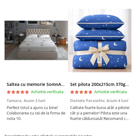
recomandă spălarea înainte de prima utilizare.
Alege lenjeria de pat single din bumbac finet de la
Ralex Pucioasa pentru a aduce un plus de confort și
eleganță dormitorului tău, garantând nopți liniștite și
plăcute!
Saltea cu memorie SomnART XXL Memory Plus 160x190, înălțime 25cm, pentru persoane supraponderale, husă Aloe Vera detașabilă, rulată, fermitate mare
Set pilota 200x215cm 370g cu 2 perne 50x70,albastru- PLT36
Achizitie verificata
Achizitie verificata
Tamara,
Acum 3 luni
Daniela Paraschiv,
Acum 4 luni
D
Perfect totul a ajuns cu bine!
Calitate foarte buna atât a pilotei
C
Colaborarea cu cei de la firma de
cât și a pernelor! Pilota este una
c
nota 10.
foarte călduroasă! Recomand cu
f
drag!
d