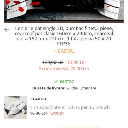
Bumbac satinat
Bumbac policoton
Compatibile cu saltea
90x200cm
Lenjerie pat single 3D, bumbac finet,3 piese,
cearceaf pat clasic 160cm x 230cm, cearceaf
100x200cm
pilota 150cm x 220cm, 1 fata perna 50 x 70-
120x200cm
F1P36
140x200cm
+ CADOU
160x200cm
139,00 Lei
119,00 Lei
180x200cm
Economisesti:
20,00
Lei
200x200cm
200x220cm
IN STOC
Tipul cearceafului de pat
Durata de livrare:
2-3 zile lucratoare
Cu elastic
+ CADOU
Normal - fara elastic
1 x Papuci hotelieri ELLITE pentru SPA albi
Culoarea
10,00 Lei
Gratuit
Alba
Neagra