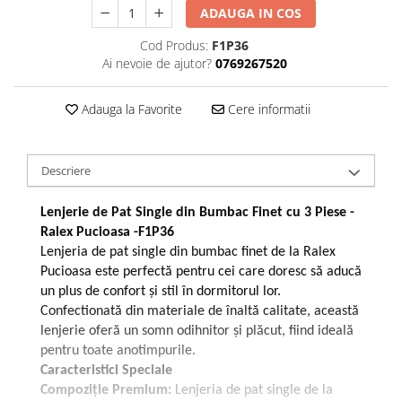
ADAUGA IN COS
Galbena
Bleu
Cod Produs:
F1P36
Gri
Ai nevoie de ajutor?
0769267520
Mov
Rosie
Adauga la Favorite
Cere informatii
Roz
Bej
Descriere
Verde
Lila
Lenjerie de Pat Single din Bumbac Finet cu 3 Piese -
Imprimeu
Ralex Pucioasa -F1P36
Cu flori
Lenjeria de pat single din bumbac finet de la Ralex
Pucioasa este perfectă pentru cei care doresc să aducă
Uni (1-2 culori)
un plus de confort și stil în dormitorul lor.
Cu dungi
Confectionată din materiale de înaltă calitate, această
Cu inimioare
lenjerie oferă un somn odihnitor și plăcut, fiind ideală
Cu pisici
pentru toate anotimpurile.
Cu Animal Print
Caracteristici Speciale
Compoziție Premium:
Lenjeria de pat single de la
Cu ursuleti