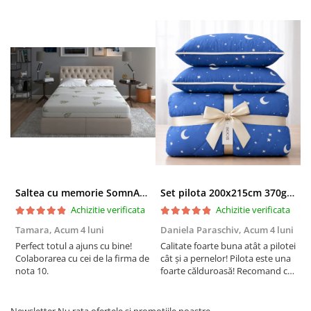
recomandă spălarea înainte de prima utilizare.
Alege lenjeria de pat single din bumbac finet de la
Ralex Pucioasa pentru a aduce un plus de confort și
eleganță dormitorului tău, garantând nopți liniștite și
plăcute!
Saltea cu memorie SomnART XXL Memory Plus 160x190, înălțime 25cm, pentru persoane supraponderale, husă Aloe Vera detașabilă, rulată, fermitate mare
Set pilota 200x215cm 370g cu 2 perne 50x70,albastru- PLT36
Achizitie verificata
Achizitie verificata
Tamara,
Acum 4 luni
Daniela Paraschiv,
Acum 4 luni
D
Perfect totul a ajuns cu bine!
Calitate foarte buna atât a pilotei
C
Colaborarea cu cei de la firma de
cât și a pernelor! Pilota este una
c
nota 10.
foarte călduroasă! Recomand cu
f
drag!
d