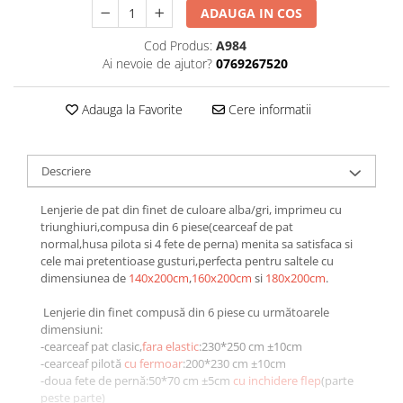
ADAUGA IN COS
Galbena
Bleu
Cod Produs:
A984
Gri
Ai nevoie de ajutor?
0769267520
Mov
Rosie
Adauga la Favorite
Cere informatii
Roz
Bej
Descriere
Verde
Lila
Lenjerie de pat din finet de culoare alba/gri, imprimeu cu
Imprimeu
triunghiuri,compusa din 6 piese(cearceaf de pat
normal,husa pilota si 4 fete de perna) menita sa satisfaca si
Cu flori
cele mai pretentioase gusturi,perfecta pentru saltele cu
Uni (1-2 culori)
dimensiunea de
140x200cm
,
160x200cm
si
180x200cm
.
Cu dungi
Lenjerie din finet compusă din 6 piese cu următoarele
Cu inimioare
dimensiuni:
Cu pisici
-cearceaf pat clasic,
fara elastic
:230*250 cm ±10cm
-cearceaf pilotă
cu fermoar
:200*230 cm ±10cm
Cu Animal Print
-doua fete de pernă:50*70 cm ±5cm
cu inchidere flep
(parte
Cu ursuleti
peste parte)