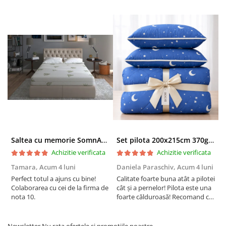
Saltea cu memorie SomnART XXL Memory Plus 160x190, înălțime 25cm, pentru persoane supraponderale, husă Aloe Vera detașabilă, rulată, fermitate mare
Set pilota 200x215cm 370g cu 2 perne 50x70,albastru- PLT36
Achizitie verificata
Achizitie verificata
Tamara,
Acum 4 luni
Daniela Paraschiv,
Acum 4 luni
D
Perfect totul a ajuns cu bine!
Calitate foarte buna atât a pilotei
C
Colaborarea cu cei de la firma de
cât și a pernelor! Pilota este una
c
nota 10.
foarte călduroasă! Recomand cu
f
drag!
d