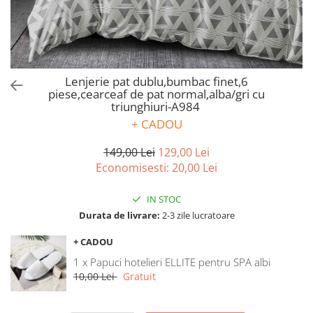
Bumbac satinat
Bumbac policoton
Compatibile cu saltea
90x200cm
Lenjerie pat dublu,bumbac finet,6
100x200cm
piese,cearceaf de pat normal,alba/gri cu
120x200cm
triunghiuri-A984
140x200cm
+ CADOU
160x200cm
149,00 Lei
129,00 Lei
180x200cm
Economisesti:
20,00
Lei
200x200cm
200x220cm
IN STOC
Tipul cearceafului de pat
Durata de livrare:
2-3 zile lucratoare
Cu elastic
+ CADOU
Normal - fara elastic
1 x Papuci hotelieri ELLITE pentru SPA albi
Culoarea
10,00 Lei
Gratuit
Alba
Neagra