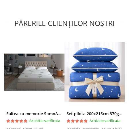
Brandul:
PĂRERILE CLIENȚILOR NOȘTRI
Saltea cu memorie SomnART XXL Memory Plus 160x190, înălțime 25cm, pentru persoane supraponderale, husă Aloe Vera detașabilă, rulată, fermitate mare
Set pilota 200x215cm 370g cu 2 perne 50x70,albastru- PLT36
Achizitie verificata
Achizitie verificata