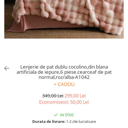
Bumbac satinat
Bumbac policoton
Compatibile cu saltea
90x200cm
100x200cm
120x200cm
140x200cm
160x200cm
180x200cm
Lenjerie de pat dublu cocolino,din blana
200x200cm
artificiala de iepure,6 piese.cearceaf de pat
normal,roz/alba-A1042
200x220cm
+ CADOU
Tipul cearceafului de pat
Cu elastic
349,00 Lei
299,00 Lei
Normal - fara elastic
Economisesti:
50,00
Lei
Culoarea
IN STOC
Alba
Durata de livrare:
1-2 zile lucratoare
Neagra