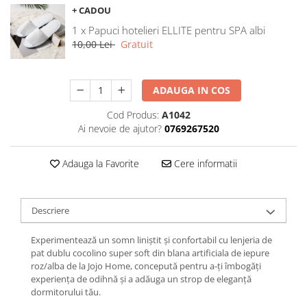
+ CADOU
Galbena
Bleu
1 x Papuci hotelieri ELLITE pentru SPA albi
10,00 Lei
Gratuit
Gri
Mov
Rosie
ADAUGA IN COS
Roz
Cod Produs:
A1042
Bej
Ai nevoie de ajutor?
0769267520
Verde
Lila
Adauga la Favorite
Cere informatii
Imprimeu
Cu flori
Uni (1-2 culori)
Descriere
Cu dungi
Experimentează un somn liniștit și confortabil cu lenjeria de
Cu inimioare
pat dublu cocolino super soft din blana artificiala de iepure
Cu pisici
roz/alba de la Jojo Home, concepută pentru a-ți îmbogăți
experiența de odihnă și a adăuga un strop de eleganță
Cu Animal Print
dormitorului tău.
Cu ursuleti