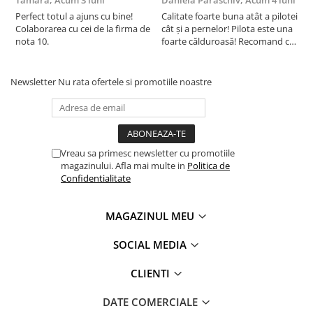
Tamara,
Acum 3 luni
Daniela Paraschiv,
Acum 4 luni
D
Perfect totul a ajuns cu bine!
Calitate foarte buna atât a pilotei
C
Colaborarea cu cei de la firma de
cât și a pernelor! Pilota este una
c
nota 10.
foarte călduroasă! Recomand cu
f
drag!
d
Newsletter
Nu rata ofertele si promotiile noastre
Vreau sa primesc newsletter cu promotiile
magazinului. Afla mai multe in
Politica de
Confidentialitate
MAGAZINUL MEU
SOCIAL MEDIA
CLIENTI
DATE COMERCIALE