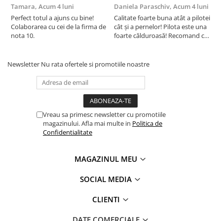
Tamara,
Acum 4 luni
Daniela Paraschiv,
Acum 4 luni
D
Perfect totul a ajuns cu bine!
Calitate foarte buna atât a pilotei
C
Colaborarea cu cei de la firma de
cât și a pernelor! Pilota este una
c
nota 10.
foarte călduroasă! Recomand cu
f
drag!
d
Newsletter
Nu rata ofertele si promotiile noastre
Vreau sa primesc newsletter cu promotiile
magazinului. Afla mai multe in
Politica de
Confidentialitate
MAGAZINUL MEU
SOCIAL MEDIA
CLIENTI
DATE COMERCIALE