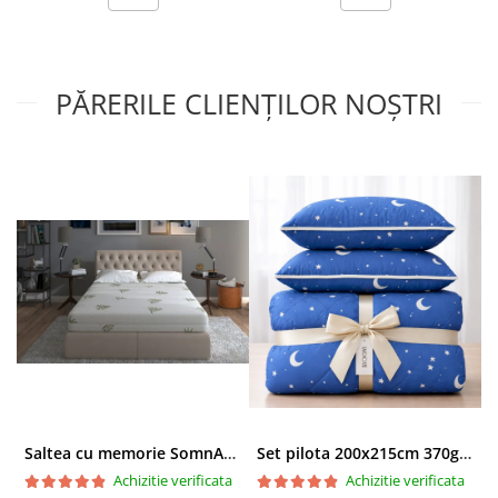
Culoarea:
Gri
Brandul:
PĂRERILE CLIENȚILOR NOȘTRI
Saltea cu memorie SomnART XXL Memory Plus 160x190, înălțime 25cm, pentru persoane supraponderale, husă Aloe Vera detașabilă, rulată, fermitate mare
Set pilota 200x215cm 370g cu 2 perne 50x70,albastru- PLT36
Achizitie verificata
Achizitie verificata