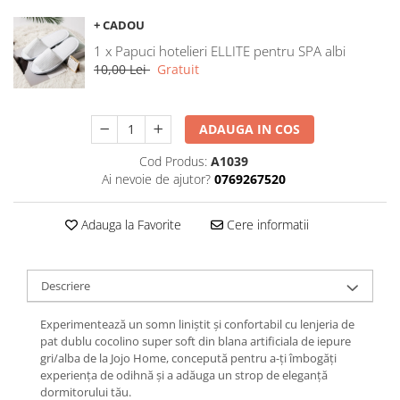
Galbena
+ CADOU
Bleu
1 x Papuci hotelieri ELLITE pentru SPA albi
Gri
10,00 Lei
Gratuit
Mov
Rosie
ADAUGA IN COS
Roz
Bej
Cod Produs:
A1039
Verde
Ai nevoie de ajutor?
0769267520
Lila
Imprimeu
Adauga la Favorite
Cere informatii
Cu flori
Uni (1-2 culori)
Descriere
Cu dungi
Cu inimioare
Experimentează un somn liniștit și confortabil cu lenjeria de
pat dublu cocolino super soft din blana artificiala de iepure
Cu pisici
gri/alba de la Jojo Home, concepută pentru a-ți îmbogăți
Cu Animal Print
experiența de odihnă și a adăuga un strop de eleganță
Cu ursuleti
dormitorului tău.