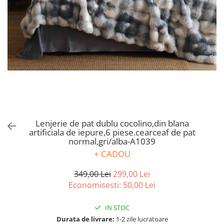
Bumbac satinat
Bumbac policoton
Compatibile cu saltea
90x200cm
100x200cm
120x200cm
140x200cm
160x200cm
180x200cm
Lenjerie de pat dublu cocolino,din blana
200x200cm
artificiala de iepure,6 piese.cearceaf de pat
200x220cm
normal,gri/alba-A1039
Tipul cearceafului de pat
+ CADOU
Cu elastic
349,00 Lei
299,00 Lei
Normal - fara elastic
Economisesti:
50,00
Lei
Culoarea
Alba
IN STOC
Durata de livrare:
1-2 zile lucratoare
Neagra