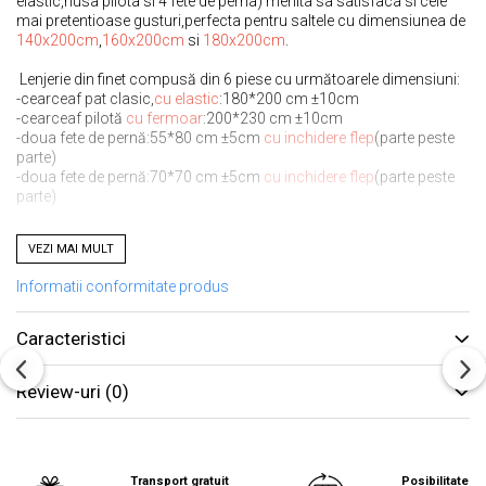
elastic,husa pilota si 4 fete de perna) menita sa satisfaca si cele
mai pretentioase gusturi,perfecta pentru saltele cu dimensiunea de
140x200cm
,
160x200cm
si
180x200cm
.
Lenjerie din finet compusă din 6 piese cu următoarele dimensiuni:
-cearceaf pat clasic,
cu elastic
:180*200 cm ±10cm
-cearceaf pilotă
cu fermoar
:200*230 cm ±10cm
-doua fete de pernă:55*80 cm ±5cm
cu inchidere flep
(parte peste
parte)
-doua fete de pernă:70*70 cm ±5cm
cu inchidere flep
(parte peste
parte)
Avantajele lenjeriilor de pat din finet:
VEZI MAI MULT
- confort sporit
- păstrează căldura lăsând în același timp pielea să respire;
Informatii conformitate produs
- material foarte moale;
- rezistență îndelungată în timp;
- ușor de întreținut
Caracteristici
- se spală normal
- nu este necesară folosirea unui balsam de rufe
Review-uri
(0)
- nu necesită călcare;
- rezistentă sporită a culorilor , nu se decolorează in timp.
Instrucțiuni de întreținere:
-se spală la maxim 30°C automat pentru rezistența indelungată a
Transport gratuit
Posibilitate re