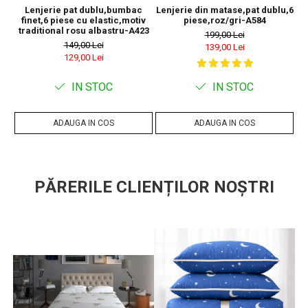
Lenjerie pat dublu,bumbac
Lenjerie din matase,pat dublu,6
Le
finet,6 piese cu elastic,motiv
piese,roz/gri-A584
traditional rosu albastru-A423
199,00 Lei
149,00 Lei
139,00 Lei
129,00 Lei
IN STOC
IN STOC
ADAUGA IN COS
ADAUGA IN COS
PĂRERILE CLIENȚILOR NOȘTRI