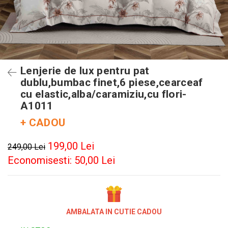
Lenjerie de lux pentru pat
dublu,bumbac finet,6 piese,cearceaf
cu elastic,alba/caramiziu,cu flori-
A1011
+ CADOU
199,00 Lei
249,00 Lei
Economisesti:
50,00
Lei
AMBALATA IN CUTIE CADOU