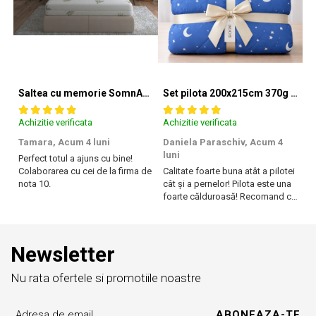
Saltea cu memorie SomnART XXL Memory Plus 160x190, înălțime 25cm, pentru persoane supraponderale, husă Aloe Vera detașabilă, rulată, fermitate mare
Set pilota 200x215cm 370g cu 2 perne 50x70,albastru- PLT36
Achizitie verificata
Achizitie verificata
Ac
Tamara,
Acum 4 luni
Daniela Paraschiv,
Acum 4
D
luni
lu
Perfect totul a ajuns cu bine!
Colaborarea cu cei de la firma de
Calitate foarte buna atât a pilotei
Ca
nota 10.
cât și a pernelor! Pilota este una
câ
foarte călduroasă! Recomand cu
f
drag!
dr
Newsletter
Nu rata ofertele si promotiile noastre