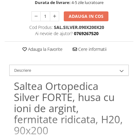
Durata de livrare:
4-5 zile lucratoare
Galbena
Bleu
ADAUGA IN COS
Gri
Cod Produs:
SAL.SILVER.090X200X20
Mov
Ai nevoie de ajutor?
0769267520
Rosie
Roz
Adauga la Favorite
Cere informatii
Bej
Verde
Lila
Descriere
Imprimeu
Saltea Ortopedica
Cu flori
Silver FORTE, husa cu
Uni (1-2 culori)
Cu dungi
ioni de argint,
Cu inimioare
fermitate ridicata, H20,
Cu pisici
90x200
Cu Animal Print
Cu ursuleti