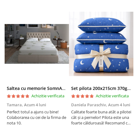
Salteaua Somnexpert
Ortopedic FORTE Silver
este
ideala daca:
Preferi o saltea confortabila, cu fermitate ridicata (adica o
saltea tare)
Iti doresti un somn odihnitor si sanatos
Vrei sa previi si sa reduci durerile de spate si sa oferi
stabilitate coloanei
Ai nevoie de o saltea inteligenta, ce ofera confort sporit
Ai probleme cu transpiratia sau diverse alergii
Cauti protectie impotriva acarienilor, bacteriilor si
Saltea cu memorie SomnART XXL Memory Plus 160x190, înălțime 25cm, pentru persoane supraponderale, husă Aloe Vera detașabilă, rulată, fermitate mare
Set pilota 200x215cm 370g cu 2 perne 50x70,albastru- PLT36
umezelii
Achizitie verificata
Achizitie verificata
Tamara,
Acum 4 luni
Daniela Paraschiv,
Acum 4 luni
D
Alte beneficii ale
Perfect totul a ajuns cu bine!
Calitate foarte buna atât a pilotei
C
Colaborarea cu cei de la firma de
cât și a pernelor! Pilota este una
c
®
saltelei
Somnexpert
nota 10.
foarte călduroasă! Recomand cu
f
Ortopedic FORTE Silver
drag!
d