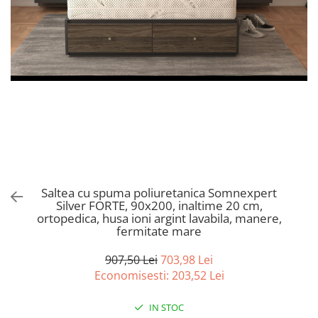
Bumbac satinat
Bumbac policoton
Compatibile cu saltea
90x200cm
100x200cm
120x200cm
140x200cm
160x200cm
180x200cm
200x200cm
Saltea cu spuma poliuretanica Somnexpert
200x220cm
Silver FORTE, 90x200, inaltime 20 cm,
Tipul cearceafului de pat
ortopedica, husa ioni argint lavabila, manere,
fermitate mare
Cu elastic
Normal - fara elastic
907,50 Lei
703,98 Lei
Culoarea
Economisesti:
203,52
Lei
Alba
IN STOC
Neagra