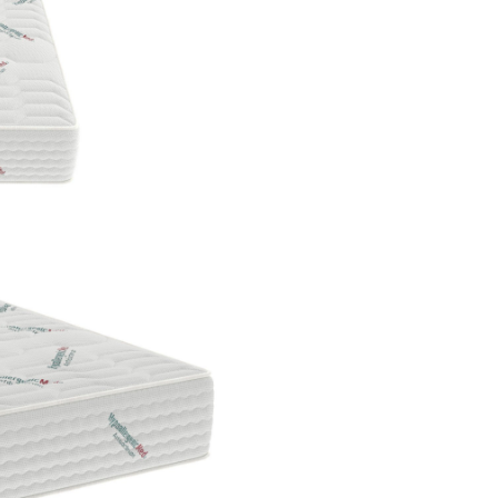
preferă un suport ferm,
confortabil, care să ajut
menținerea unei poziții
a corpului.
Specificații:
Înălțime totală
: 25 cm (+/
Compoziție Husa
: