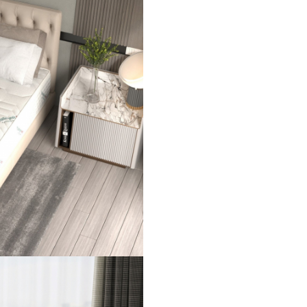
Sistem Arcuri Pocket
:
Este echipată cu
arcuri
Pocket
(împachetate
individual), care se miș
independent și asigură
suport uniform pe într
suprafață a saltelei, dis
greutatea corpului și 
punctele de presiune.
Husa Antimicrobiana
:
Husa este tratată cu
Ul
Fresh Antibacterial
,
protejând salteaua împ
microbilor, fiind ideală
persoanele cu alergii s
sensibilități.
Materialul husei este
tr
matlasat
de calitate