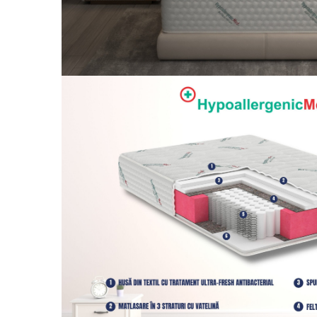
Galbena
Bleu
Gri
Mov
Rosie
Roz
Bej
Verde
Lila
Imprimeu
Cu flori
Uni (1-2 culori)
Cu dungi
Cu inimioare
Cu pisici
Cu Animal Print
Cu ursuleti