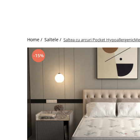
Bumbac satinat
Bumbac policoton
Compatibile cu saltea
90x200cm
100x200cm
Home /
Saltele /
Saltea cu arcuri Pocket HypoallergenicMe
120x200cm
140x200cm
-15%
160x200cm
180x200cm
200x200cm
200x220cm
Tipul cearceafului de pat
Cu elastic
Normal - fara elastic
Culoarea
Alba
Neagra