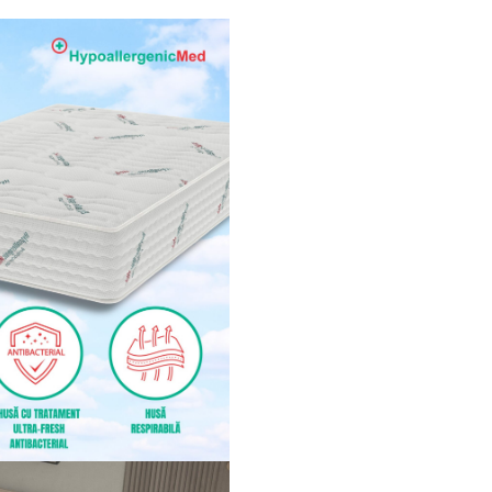
Caracteristici
Principale:
Suport Ortopedic
:
Salteaua oferă
suport
ortopedic optim
, con
la alinirea corectă a col
vertebrale și relaxarea
mușchilor, reducând ast
riscul de dureri de spate
tensiune musculară.