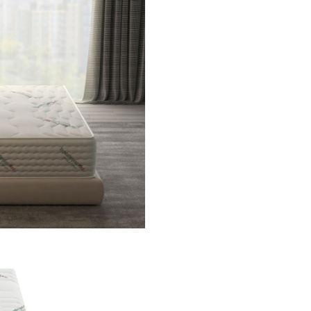
superioară, iar lateralel
de asemenea, matlasat
pentru un plus de confo
Durabilitate Extinsă
:
Salteaua își
păstrează
pentru o perioadă înde
oferind confort consta
termen lung. Arcurile și
materialele de calitate
superioară asigură rezis
performanță îmbunătăț
Fermitate Mediu-Tare
:
Cu un nivel de fermitat
mediu-tare, salteaua es
potrivită pentru cei car