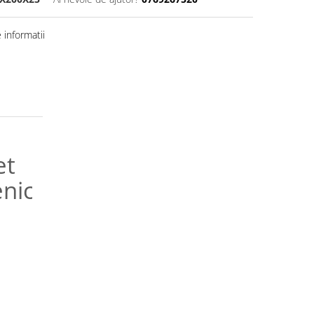
informatii
et
genicMed®