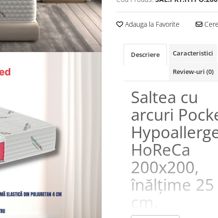
Adauga la Favorite
Cere 
Caracteristici
Descriere
Review-uri
(0)
Saltea cu
arcuri Pock
Hypoaller
HoReCa
200x200,
înălțime 25
cm,