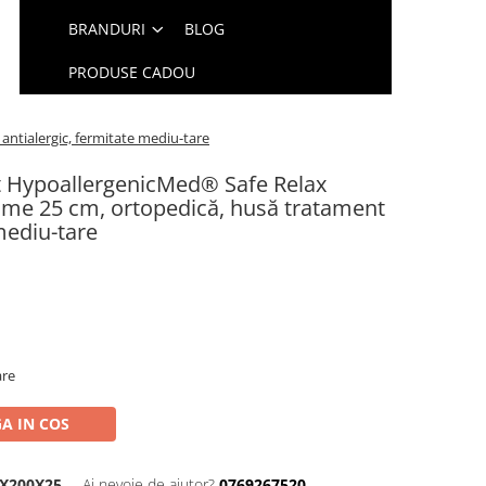
BRANDURI
BLOG
PRODUSE CADOU
ntialergic, fermitate mediu-tare
et HypoallergenicMed® Safe Relax
ime 25 cm, ortopedică, husă tratament
mediu-tare
are
A IN COS
0X200X25
Ai nevoie de ajutor?
0769267520