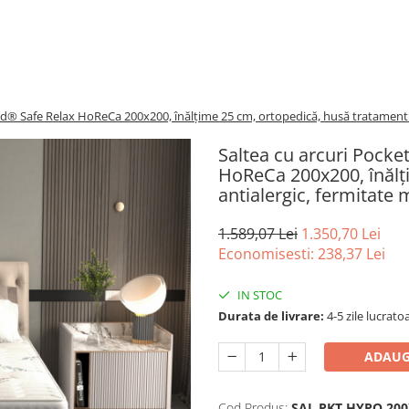
d® Safe Relax HoReCa 200x200, înălțime 25 cm, ortopedică, husă tratament a
Saltea cu arcuri Pock
HoReCa 200x200, înălț
antialergic, fermitate 
1.589,07 Lei
1.350,70 Lei
Economisesti:
238,37
Lei
IN STOC
Durata de livrare:
4-5 zile lucrato
ADAUG
Cod Produs:
SAL.PKT.HYPO.20