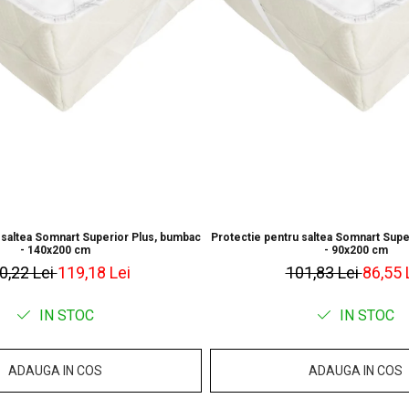
Toate materia
fabrica” pentr
disparea daca 
utilizare;
Lasati husa sa
Produsele pre
ce sunt desfac
Husa de saltea
 saltea Somnart Superior Plus, bumbac
Protectie pentru saltea Somnart Supe
Evitati umezir
- 140x200 cm
- 90x200 cm
0,22 Lei
119,18 Lei
101,83 Lei
86,55 
Aerisiti perio
IN STOC
IN STOC
Certificare Oe
ADAUGA IN COS
ADAUGA IN COS
Eticheta Oeko-T
ale sigurantei t