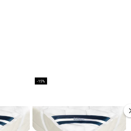
a atingere, fiind matlasat pentru un plus de confort.
le husei se detaseaza cu fermoar, pentru a putea fi spalate
r.
ice - compozitie husa saltea pat 160x200:
00% poliester de 260 g/mp;
 poliester de 200 g/mp;
100% polipropilena pe dosul panourilor - pentru o aplicare
l saltelei
-15%
urati cu atentie salteaua pentru a va asigura ca ati comandat
ecta a Husei.
 utilizare: