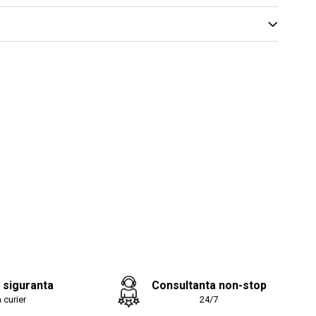
)
nta - durata mare de viata;
eaza dupa spalare;
a;
alcare pentru ca nu se sifoneaza.
ltea 160x200 cu fermoar mareste
 utilizare a saltelei si
teste considerabil confortul
.
a siguranta
Consultanta non-stop
 curier
24/7
 realizata dintr-un material tricot de calitate, usor elastic,