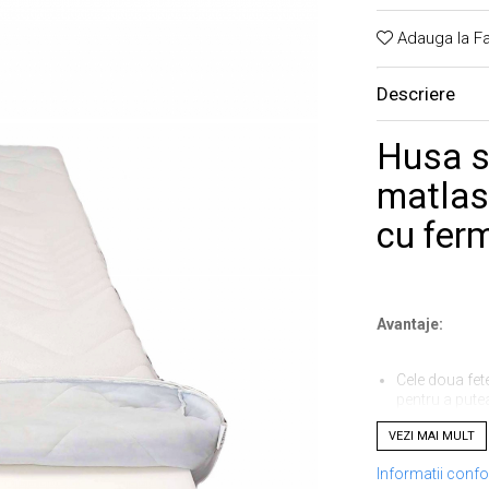
Adauga la Fa
Descriere
Husa s
matlasa
cu ferm
Avantaje:
Cele doua fet
pentru a putea
VEZI MAI MULT
Husa matlasat
Informatii conf
Lavabila;