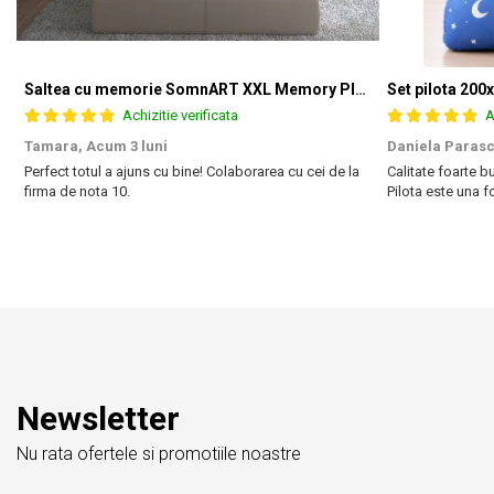
Saltea cu memorie SomnART XXL Memory Plus 160x190, înălțime 25cm, pentru persoane supraponderale, husă Aloe Vera detașabilă, rulată, fermitate mare
Achizitie verificata
A
Tamara,
Acum 3 luni
Daniela Parasc
Perfect totul a ajuns cu bine! Colaborarea cu cei de la
Calitate foarte bu
firma de nota 10.
Pilota este una 
Newsletter
Nu rata ofertele si promotiile noastre