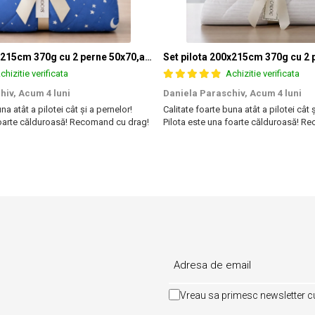
Reversibila.
Set pilota 200x215cm 370g cu 2 perne 50x70,albastru- PLT36
chizitie verificata
Achizitie verificata
®
Somnart
: Pen
hiv,
Acum 4 luni
Daniela Paraschiv,
Acum 4 luni
Produsele noastr
na atât a pilotei cât și a pernelor!
Calitate foarte buna atât a pilotei cât 
Stim ca incredere
foarte călduroasă! Recomand cu drag!
Pilota este una foarte călduroasă! R
compromis.
De aceea produsel
si securitate oc
Vreau sa primesc newsletter cu