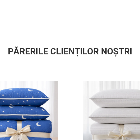
materiale textile
de luare a decizi
Increderea in tex
responsabil – de 
Caracteristici:
PĂRERILE CLIENȚILOR NOȘTRI
Certificari: 
Duritate (ferm
Grosime hus
15 mm pen
Numar straturi
Fabricat in R