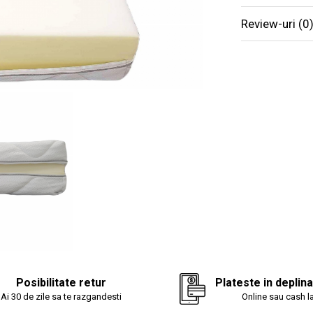
Review-uri
(0
Foarte reziste
Nu se deform
Nu intra la ap
Nu necesita c
Husa sa
durata de
imbunata
acesteia
Beneficii:
Posibilitate retur
Plateste in deplin
Ai 30 de zile sa te razgandesti
Online sau cash la
Husa saltelei este