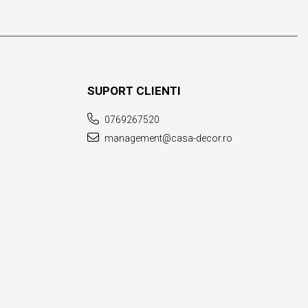
SUPORT CLIENTI
0769267520
management@casa-decor.ro