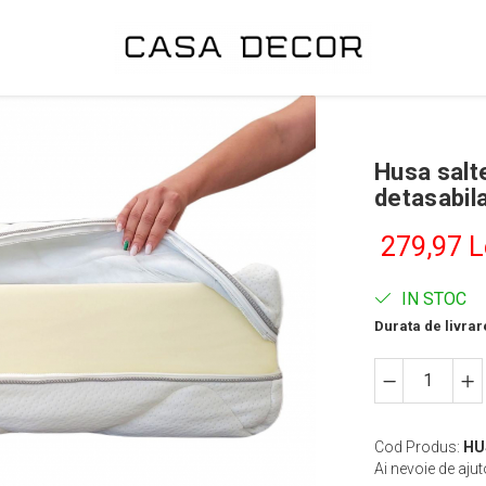
Husa salt
detasabila
279,97 L
IN STOC
Durata de livrar
Cod Produs:
HU
Ai nevoie de ajut