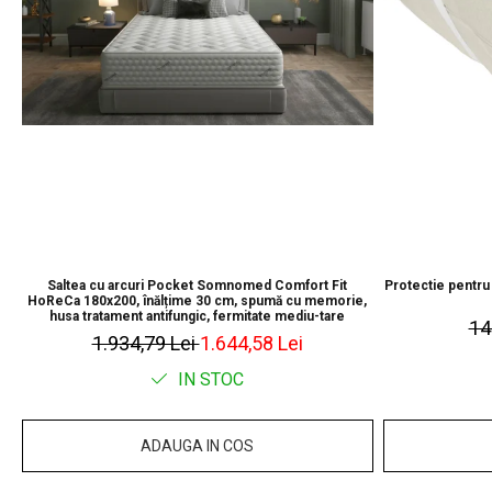
Saltea cu arcuri Pocket Somnomed Comfort Fit
Protectie pentru
HoReCa 180x200, înălțime 30 cm, spumă cu memorie,
husa tratament antifungic, fermitate mediu-tare
14
1.934,79 Lei
1.644,58 Lei
IN STOC
ADAUGA IN COS