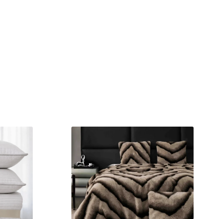
. In acest fel, eticheta de testare ofera un instrument important
ilor atunci cand achizitionati produse textile.
tile – un sinonim international pentru productia de textile
la materia prima la produsul finit pe rafturile magazinelor.
ISO 14001, ISO 9001, OEKO-TEX 100, OHSAS 18001;
itate): medie;
a:
tru fiecare panou
: 3;
omania;