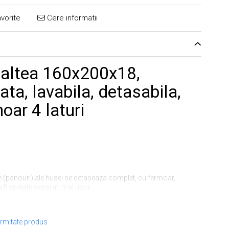
vorite
Cere informatii
altea 160x200x18,
ta, lavabila, detasabila,
oar 4 laturi
e (panouri) ale husei se detaseaza complet, cu fermoar,
 fi spalate separat, mai usor;
a pentru un confort superior;
ormitate produs