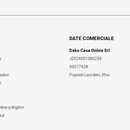
DATE COMERCIALE
Deko Casa Online Srl
a
J2024001083239
49577428
selor
Popesti-Leordeni, Ilfov
r
ne a litigiilor
tur