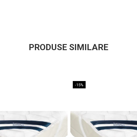
moale si placut l
Cele doua fete a
separat, mai uso
Informatii tehn
PRODUSE SIMILARE
Fete Tricot 1
Vatelina 100%
Insertie TNT 
lejera pe miezu
-15%
Va rugam sa mas
dimensiunea cor
Recomandari de