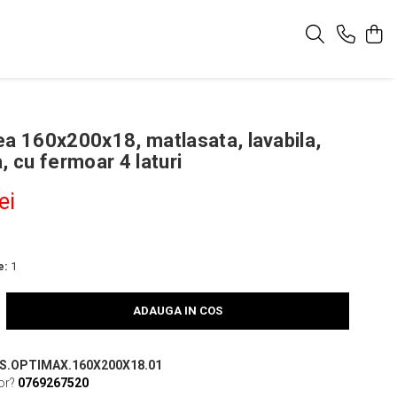
ea 160x200x18, matlasata, lavabila,
, cu fermoar 4 laturi
ei
e:
1
ADAUGA IN COS
S.OPTIMAX.160X200X18.01
or?
0769267520