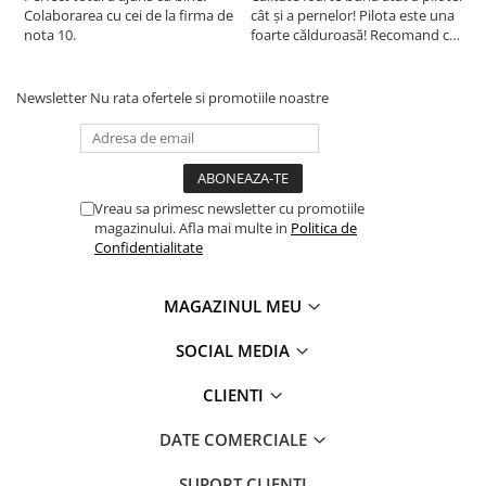
Colaborarea cu cei de la firma de
cât și a pernelor! Pilota este una
c
nota 10.
foarte călduroasă! Recomand cu
f
drag!
d
Newsletter
Nu rata ofertele si promotiile noastre
Vreau sa primesc newsletter cu promotiile
magazinului. Afla mai multe in
Politica de
Confidentialitate
MAGAZINUL MEU
SOCIAL MEDIA
CLIENTI
DATE COMERCIALE
SUPORT CLIENTI