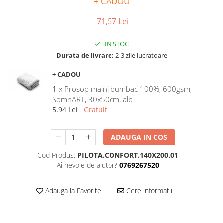
+ CADOU
Bumbac satinat
Bumbac policoton
71,57 Lei
Compatibile cu saltea
IN STOC
90x200cm
Durata de livrare:
2-3 zile lucratoare
100x200cm
120x200cm
+ CADOU
140x200cm
1 x Prosop maini bumbac 100%, 600gsm,
160x200cm
SomnART, 30x50cm, alb
5,94 Lei
Gratuit
180x200cm
200x200cm
200x220cm
ADAUGA IN COS
Tipul cearceafului de pat
Cod Produs:
PILOTA.CONFORT.140X200.01
Cu elastic
Ai nevoie de ajutor?
0769267520
Normal - fara elastic
Culoarea
Adauga la Favorite
Cere informatii
Alba
Neagra