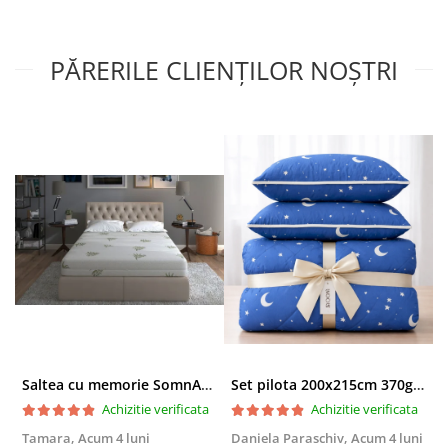
PĂRERILE CLIENȚILOR NOȘTRI
Saltea cu memorie SomnART XXL Memory Plus 160x190, înălțime 25cm, pentru persoane supraponderale, husă Aloe Vera detașabilă, rulată, fermitate mare
Set pilota 200x215cm 370g cu 2 perne 50x70,albastru- PLT36
Achizitie verificata
Achizitie verificata
Tamara,
Acum 4 luni
Daniela Paraschiv,
Acum 4 luni
D