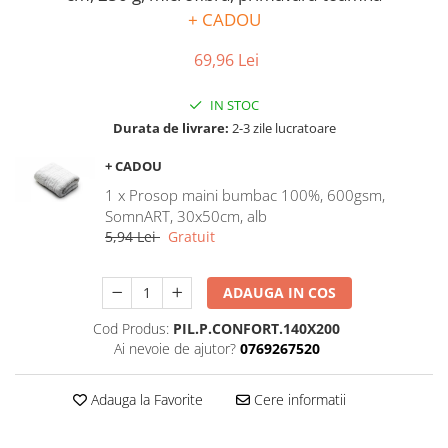
Bumbac satinat
+ CADOU
Bumbac policoton
69,96 Lei
Compatibile cu saltea
90x200cm
IN STOC
100x200cm
Durata de livrare:
2-3 zile lucratoare
120x200cm
+ CADOU
140x200cm
1 x Prosop maini bumbac 100%, 600gsm,
160x200cm
SomnART, 30x50cm, alb
180x200cm
5,94 Lei
Gratuit
200x200cm
200x220cm
ADAUGA IN COS
Tipul cearceafului de pat
Cod Produs:
PIL.P.CONFORT.140X200
Cu elastic
Ai nevoie de ajutor?
0769267520
Normal - fara elastic
Culoarea
Adauga la Favorite
Cere informatii
Alba
Neagra