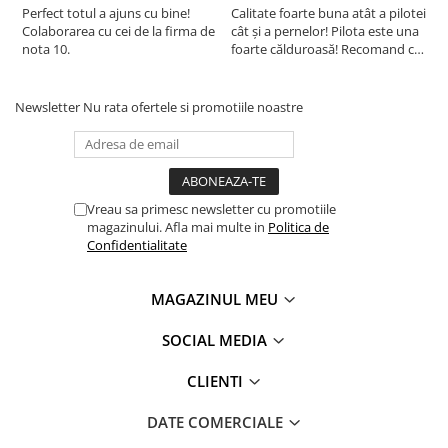
Perfect totul a ajuns cu bine!
Calitate foarte buna atât a pilotei
C
Colaborarea cu cei de la firma de
cât și a pernelor! Pilota este una
c
nota 10.
foarte călduroasă! Recomand cu
f
drag!
d
Newsletter
Nu rata ofertele si promotiile noastre
Vreau sa primesc newsletter cu promotiile
magazinului. Afla mai multe in
Politica de
Confidentialitate
MAGAZINUL MEU
SOCIAL MEDIA
CLIENTI
DATE COMERCIALE