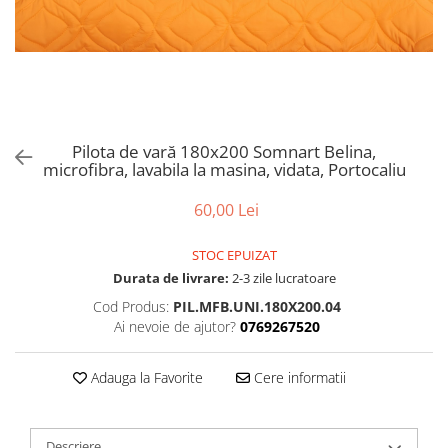
Bumbac satinat
Bumbac policoton
Compatibile cu saltea
90x200cm
100x200cm
120x200cm
Pilota de vară 180x200 Somnart Belina,
microfibra, lavabila la masina, vidata, Portocaliu
140x200cm
160x200cm
60,00 Lei
180x200cm
200x200cm
STOC EPUIZAT
200x220cm
Durata de livrare:
2-3 zile lucratoare
Tipul cearceafului de pat
Cod Produs:
PIL.MFB.UNI.180X200.04
Ai nevoie de ajutor?
0769267520
Cu elastic
Normal - fara elastic
Adauga la Favorite
Cere informatii
Culoarea
Alba
Neagra
Descriere