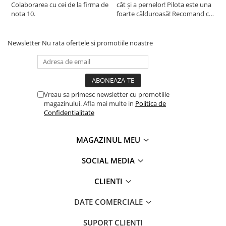
Colaborarea cu cei de la firma de
cât și a pernelor! Pilota este una
c
In acest fel, eticheta de testare ofera un instrument
nota 10.
foarte călduroasă! Recomand cu
f
important de luare a deciziilor atunci cand achizitionati
drag!
d
produse textile.
Newsletter
Nu rata ofertele si promotiile noastre
Increderea in textile – un sinonim international pentru
productia de textile responsabil – de la materia prima la
produsul finit pe rafturile magazinelor.
Vreau sa primesc newsletter cu promotiile
magazinului. Afla mai multe in
Politica de
Confidentialitate
MAGAZINUL MEU
SOCIAL MEDIA
CLIENTI
DATE COMERCIALE
SUPORT CLIENTI