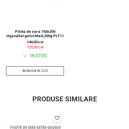
dimensiune pilota: 150 x 200 cm
®
material umplutura pilota: vatelina siliconizata Whitex
, 100%
poliester, de 200 gsm (umplutura subtire pentru vara sau
pentru camere cu temperatura constanta de-a lungul anului)
Pilota de vara 150x200
HypoallergenicMed,200g PLT11
material fete: microfibra 100% poliester
140,00 Lei
120,00 Lei
produs fabricat in Romania
IN STOC
certificare pentru absenta substantelor periculoase
ADAUGA IN COS
Recomandari de utilizare:
PRODUSE SIMILARE
Pentru a pastra produsul curat urmeaza instructiunile de
intretinere.
Recomandam expunerea saptamanala a produselor
Somnart la aer curat