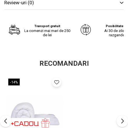
Review-uri
(0)
materiale foarte fine si placute la atingere
cu colturile rotunjite
Transport gratuit
Posibilitate re
La comenzi mai mari de 250
Ai 30 de zile s
cu bentita aplica pe margine
de lei
razgandest
Ideala pentru
vara
.
RECOMANDARI
Pilota este lavabila la masina de spalat sau manual si este
rezistenta la spalari repetate, pentru o lunga perioada de timp.
-14%
Pilota este matlasata, are un tuseu moale si foarte placut la
atingere multumita materialului de microfibra.
Tesatura are colori vesele si diferite.
Informatii tehnice: