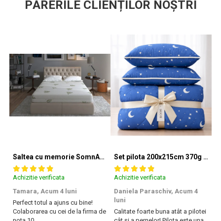
PĂRERILE CLIENȚILOR NOȘTRI
textile responsabil – de la materia prima la produsul finit pe rafturile
magazinelor.
Saltea cu memorie SomnART XXL Memory Plus 160x190, înălțime 25cm, pentru persoane supraponderale, husă Aloe Vera detașabilă, rulată, fermitate mare
Set pilota 200x215cm 370g cu 2 perne 50x70,albastru- PLT36
Achizitie verificata
Achizitie verificata
Ac
Tamara,
Acum 4 luni
Daniela Paraschiv,
Acum 4
D
luni
lu
Perfect totul a ajuns cu bine!
Colaborarea cu cei de la firma de
Calitate foarte buna atât a pilotei
Ca
nota 10.
cât și a pernelor! Pilota este una
câ