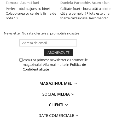
Tamara,
Acum 4 luni
Daniela Paraschiv,
Acum 4 luni
D
beneficiile suplimentare ale sigurantei testate pentru
imbracamintea prietenoasa cu pielea si alte materiale textile.
Perfect totul a ajuns cu bine!
Calitate foarte buna atât a pilotei
C
In acest fel, eticheta de testare ofera un instrument
Colaborarea cu cei de la firma de
cât și a pernelor! Pilota este una
c
nota 10.
important de luare a deciziilor atunci cand achizitionati
foarte călduroasă! Recomand cu
f
drag!
d
produse textile. Increderea in textile – un sinonim
international pentru productia de textile responsabil – de la
materia prima la produsul finit pe rafturile magazinelor.
Newsletter
Nu rata ofertele si promotiile noastre
Vreau sa primesc newsletter cu promotiile
magazinului. Afla mai multe in
Politica de
Confidentialitate
MAGAZINUL MEU
SOCIAL MEDIA
CLIENTI
DATE COMERCIALE