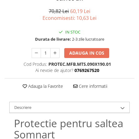
Bumbac satinat
Bumbac policoton
70,82 Lei
60,19 Lei
Economisesti:
10,63
Lei
Compatibile cu saltea
90x200cm
IN STOC
100x200cm
Durata de livrare:
2-3 zile lucratoare
120x200cm
140x200cm
ADAUGA IN COS
160x200cm
Cod Produs:
PROTEC.MFB.MTS.090X190.01
180x200cm
Ai nevoie de ajutor?
0769267520
200x200cm
200x220cm
Adauga la Favorite
Cere informatii
Tipul cearceafului de pat
Cu elastic
Descriere
Normal - fara elastic
Culoarea
Protectie pentru saltea
Alba
Somnart
Neagra