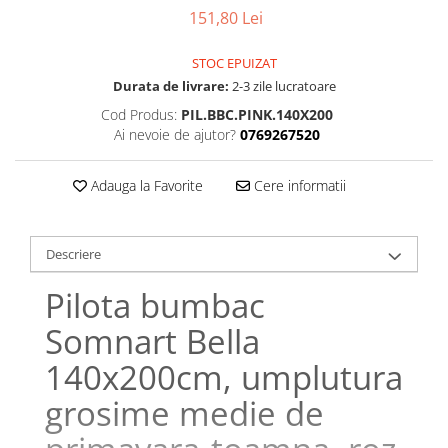
Bumbac satinat
151,80 Lei
Bumbac policoton
Compatibile cu saltea
STOC EPUIZAT
Durata de livrare:
2-3 zile lucratoare
90x200cm
Cod Produs:
PIL.BBC.PINK.140X200
100x200cm
Ai nevoie de ajutor?
0769267520
120x200cm
140x200cm
Adauga la Favorite
Cere informatii
160x200cm
180x200cm
200x200cm
Descriere
200x220cm
Pilota bumbac
Tipul cearceafului de pat
Somnart Bella
Cu elastic
Normal - fara elastic
140x200cm, umplutura
Culoarea
grosime medie de
Alba
Neagra