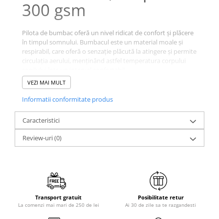
300 gsm
Galbena
Bleu
Pilota de bumbac oferă un nivel ridicat de confort și plăcere
Gri
în timpul somnului. Bumbacul este un material moale și
Mov
respirabil, care oferă o senzație plăcută la atingere și permite
Rosie
circulația aerului, menținând astfel temperatura corpului
copilului într-un interval confortabil.
Roz
VEZI MAI MULT
Bej
incalzire uniforma a corpului, fara puncte reci;
Verde
Informatii conformitate produs
bine aerisita, nu va veti incinge in ea, datorita nucleului
Lila
din fibre;
Caracteristici
Imprimeu
durabilitate excelenta in timp chiar si dupa folosire zilnica
Cu flori
Review-uri
(0)
si un mare numar de spalari;
Uni (1-2 culori)
Cu dungi
Compozitie
Cu inimioare
Cu pisici
tesatura din bumbac, dens si durabil, lavabil la 60 de
Transport gratuit
Posibilitate retur
grade - cu contractii foarte mici la spalari repetate
Cu Animal Print
La comenzi mai mari de 250 de lei
Ai 30 de zile sa te razgandesti
Cu ursuleti
Umplutura: fibre poliester siliconizate, conjugate si cu gol