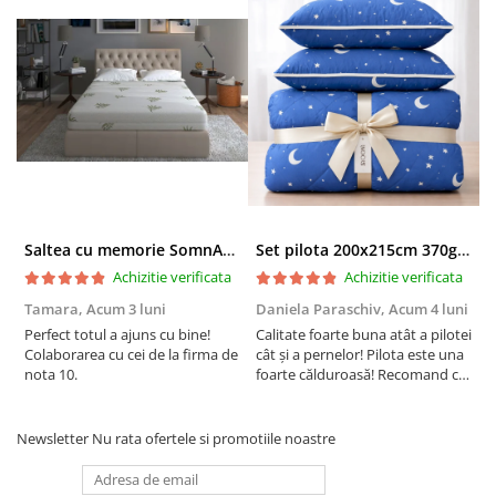
Saltea cu memorie SomnART XXL Memory Plus 160x190, înălțime 25cm, pentru persoane supraponderale, husă Aloe Vera detașabilă, rulată, fermitate mare
Set pilota 200x215cm 370g cu 2 perne 50x70,albastru- PLT36
Achizitie verificata
Achizitie verificata
Tamara,
Acum 3 luni
Daniela Paraschiv,
Acum 4 luni
D
Perfect totul a ajuns cu bine!
Calitate foarte buna atât a pilotei
C
Colaborarea cu cei de la firma de
cât și a pernelor! Pilota este una
c
nota 10.
foarte călduroasă! Recomand cu
f
drag!
d
Newsletter
Nu rata ofertele si promotiile noastre