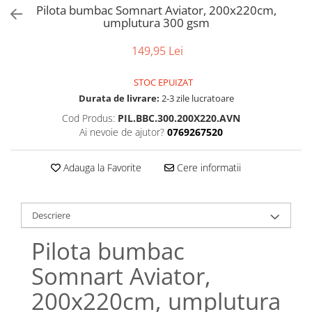
Bumbac satinat
Pilota bumbac Somnart Aviator, 200x220cm,
umplutura 300 gsm
Bumbac policoton
Compatibile cu saltea
149,95 Lei
90x200cm
100x200cm
STOC EPUIZAT
Durata de livrare:
2-3 zile lucratoare
120x200cm
140x200cm
Cod Produs:
PIL.BBC.300.200X220.AVN
Ai nevoie de ajutor?
0769267520
160x200cm
180x200cm
Adauga la Favorite
Cere informatii
200x200cm
200x220cm
Tipul cearceafului de pat
Descriere
Cu elastic
Pilota bumbac
Normal - fara elastic
Culoarea
Somnart Aviator,
Alba
200x220cm, umplutura
Neagra