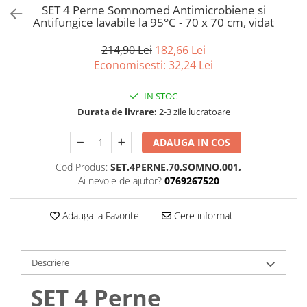
Bumbac satinat
SET 4 Perne Somnomed Antimicrobiene si
Antifungice lavabile la 95°C - 70 x 70 cm, vidat
Bumbac policoton
Compatibile cu saltea
214,90 Lei
182,66 Lei
90x200cm
Economisesti:
32,24
Lei
100x200cm
IN STOC
120x200cm
Durata de livrare:
2-3 zile lucratoare
140x200cm
160x200cm
ADAUGA IN COS
180x200cm
Cod Produs:
SET.4PERNE.70.SOMNO.001,
200x200cm
Ai nevoie de ajutor?
0769267520
200x220cm
Tipul cearceafului de pat
Adauga la Favorite
Cere informatii
Cu elastic
Normal - fara elastic
Culoarea
Descriere
Alba
SET 4 Perne
Neagra