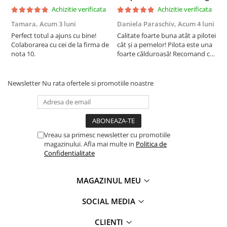
Achizitie verificata
Achizitie verificata
Tamara,
Acum 3 luni
Daniela Paraschiv,
Acum 4 luni
D
Perfect totul a ajuns cu bine!
Calitate foarte buna atât a pilotei
C
Colaborarea cu cei de la firma de
cât și a pernelor! Pilota este una
c
Datorita posibilitații de spalare la 95 de
nota 10.
foarte călduroasă! Recomand cu
f
grade, inalbire si curațare chimica, perna
drag!
d
Somnomed are si aplicații profesionale
fiind folosita in spitale si hoteluri.
Newsletter
Nu rata ofertele si promotiile noastre
Informatii tehnice:
Vreau sa primesc newsletter cu promotiile
Lavabila la 95 de grade
magazinului. Afla mai multe in
Politica de
Confidentialitate
Nivel de fermitate: medie spre tare
Material umplutura:
100% fibra poliester hipoalergenica
MAGAZINUL MEU
®
tip bilute marca SuperBall
tratata antimicrobian si
antifungic
SOCIAL MEDIA
Material fete: 100% microfibra poliester, periata pentru
CLIENTI
un plus de confort