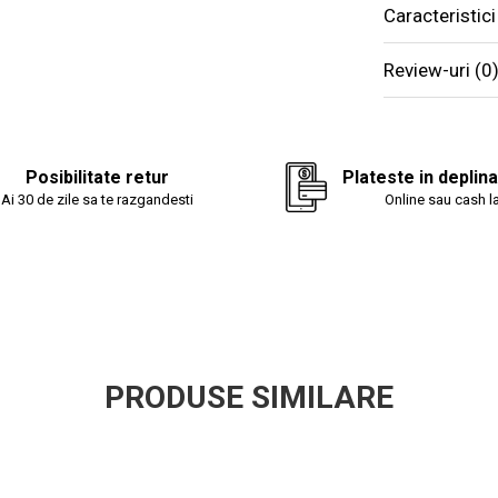
Caracteristici
Matlasate, i
Review-uri
(0
Informatii tehni
Dimensiune:
Posibilitate retur
Plateste in deplin
Fete: 100% mi
Ai 30 de zile sa te razgandesti
Online sau cash la
Material umpl
Fabricat in 
Recomandari de
PRODUSE SIMILARE
Se recomanda 
din ambalaj.
Pentru a pastr
Recomandam 