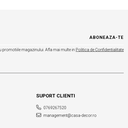
 promotiile magazinului. Afla mai multe in
Politica de Confidentialitate
SUPORT CLIENTI
0769267520
management@casa-decor.ro