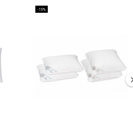
-15%
 se foloseste pentru a curata pernele, exista riscul ca
 deterioreze.
m folosirea sau depozitarea produselor Somnart in spatii
ta de perna pentru a impiedica patarea acesteia.
sanatoasa:
stre se regasesc in casele a milioane de romani.
erea aratata de clientii nostri se obtine doar prin calitate
mis.
sele noastre sunt realizate in conditii de calitate, mediu,
ecuritate ocupationala, la cele mai ridicate standarde