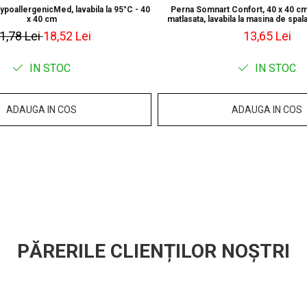
Certificari :
poallergenicMed, lavabila la 95°C - 40
Perna Somnart Confort, 40 x 40 cm
x 40 cm
matlasata, lavabila la masina de spal
1,78 Lei
18,52 Lei
13,65 Lei
Certificare Oek
periculoase
IN STOC
IN STOC
Eticheta Oeko-T
ale sigurantei t
materiale textile
ADAUGA IN COS
ADAUGA IN COS
de luare a decizi
– un sinonim int
materia prima la 
PĂRERILE CLIENȚILOR NOȘTRI