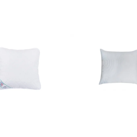
curat.
Aspiratorul nu
acestea sa se
Nu recomanda
umede.
Folositi o fa
Pentru odihna 
Produsele noa
Stim ca incred
fara compro
De aceea produ
sanatate si s
europene.