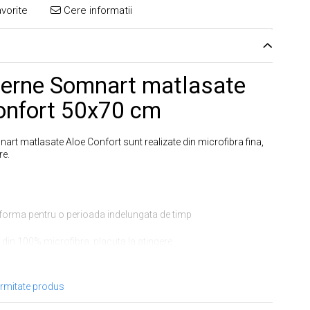
vorite
Cere informatii
Perne Somnart matlasate
onfort 50x70 cm
art matlasate Aloe Confort sunt realizate din microfibra fina,
re.
 forma pentru o perioada indelungata de timp
 din 100% microfibra, placuta la atingere
porta spalari multiple
ormitate produs
0 de grade Celsius