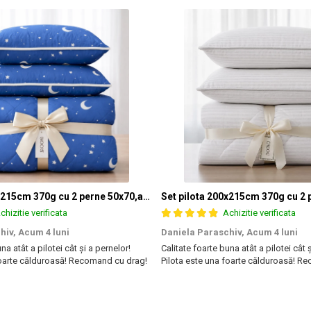
Set pilota 200x215cm 370g cu 2 perne 50x70,albastru- PLT36
chizitie verificata
Achizitie verificata
hiv,
Acum 4 luni
Daniela Paraschiv,
Acum 4 luni
na atât a pilotei cât și a pernelor!
Calitate foarte buna atât a pilotei cât 
foarte călduroasă! Recomand cu drag!
Pilota este una foarte călduroasă! R