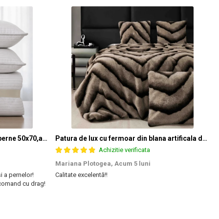
Set pilota 200x215cm 370g cu 2 perne 50x70,alb- PLT37
Patura de lux cu fermoar din blana artificala de nurca 200x230cm+2 fete de perna 50x50cm,maro cu negru-F054
Achizitie verificata
Mariana Plotogea,
Acum 5 luni
și a pernelor!
Calitate excelentă!!
S
ecomand cu drag!
s