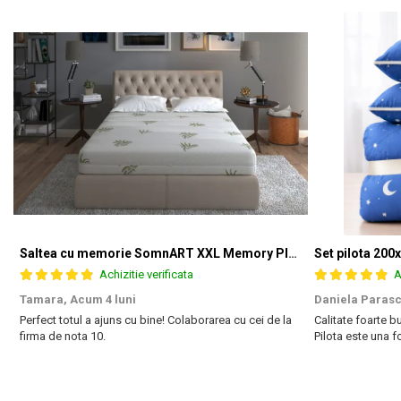
Saltea cu memorie SomnART XXL Memory Plus 160x190, înălțime 25cm, pentru persoane supraponderale, husă Aloe Vera detașabilă, rulată, fermitate mare
Achizitie verificata
A
Tamara,
Acum 4 luni
Daniela Parasc
Perfect totul a ajuns cu bine! Colaborarea cu cei de la
Calitate foarte bu
firma de nota 10.
Pilota este una 