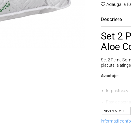
Adauga la Fa
Descriere
Set 2 
Aloe C
Set 2 Perne Somn
placuta la atinge
Avantaje:
Isi pastreaza
Fata de perna
VEZI MAI MULT
Microfibra su
Informatii conf
Lavabile la 4