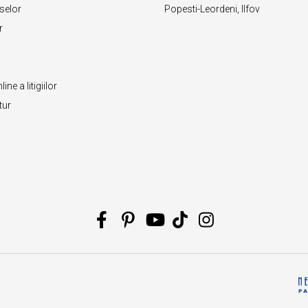
selor
Popesti-Leordeni, Ilfov
r
ne a litigiilor
tur