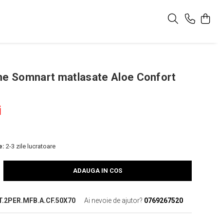
ne Somnart matlasate Aloe Confort
i
e:
2-3 zile lucratoare
ADAUGA IN COS
T.2PER.MFB.A.CF.50X70
Ai nevoie de ajutor?
0769267520