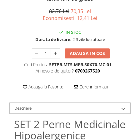
Bumbac satinat
Bumbac policoton
82,76 Lei
70,35 Lei
Economisesti:
12,41
Lei
Compatibile cu saltea
90x200cm
IN STOC
100x200cm
Durata de livrare:
2-3 zile lucratoare
120x200cm
140x200cm
ADAUGA IN COS
160x200cm
Cod Produs:
SETPR.MTS.MFB.50X70.MC.01
180x200cm
Ai nevoie de ajutor?
0769267520
200x200cm
200x220cm
Adauga la Favorite
Cere informatii
Tipul cearceafului de pat
Cu elastic
Descriere
Normal - fara elastic
Culoarea
SET 2 Perne Medicinale
Alba
Hipoalergenice
Neagra