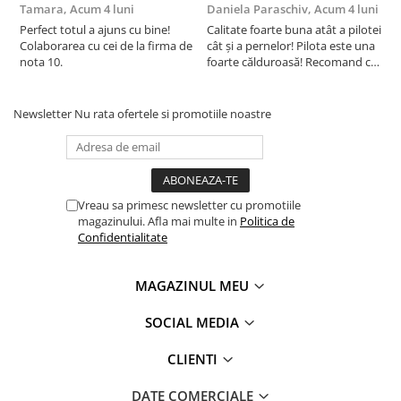
Tamara,
Acum 4 luni
Daniela Paraschiv,
Acum 4 luni
D
Nu recomandam folosirea sau depozitarea produselor
Perfect totul a ajuns cu bine!
Calitate foarte buna atât a pilotei
C
Somnart in spatii umede
Colaborarea cu cei de la firma de
cât și a pernelor! Pilota este una
c
nota 10.
foarte călduroasă! Recomand cu
f
Folositi o
fata de perna
pentru a impiedica patarea
drag!
d
acesteia.
Newsletter
Nu rata ofertele si promotiile noastre
®
Somnart
: Pentru odihna sanatoasa!
Vreau sa primesc newsletter cu promotiile
Produsele noastre se regasesc in casele a milioane de
magazinului. Afla mai multe in
Politica de
romani. stim ca increderea aratata de clientii nostri se
Confidentialitate
obtine doar prin calitate fara compromis. De aceea
produsele noastre sunt realizate in conditii de calitate,
mediu, sanatate si securitate ocupationala, la cele mai
MAGAZINUL MEU
ridicate standarde europene.
SOCIAL MEDIA
Certificari: OEKO-TEX 100, ISO 9001, ISO 14001, OHSAS
18001.
CLIENTI
DATE COMERCIALE