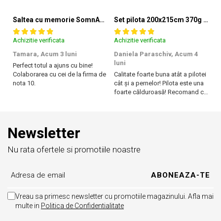
suplimentare ale sigurantei testate pentru imbracamintea
prietenoasa cu pielea si alte materiale textile. in acest fel, eticheta de
Saltea cu memorie SomnART XXL Memory Plus 160x190, înălțime 25cm, pentru persoane supraponderale, husă Aloe Vera detașabilă, rulată, fermitate mare
Set pilota 200x215cm 370g cu 2 perne 50x70,albastru- PLT36
testare ofera un instrument important de luare a deciziilor atunci
cand achizitionati produse textile. increderea in textile – un sinonim
Achizitie verificata
Achizitie verificata
Ac
international pentru productia de textile responsabil – de la materia
prima la produsul finit pe rafturile magazinelor.
Tamara,
Acum 3 luni
Daniela Paraschiv,
Acum 4
D
luni
lu
Perfect totul a ajuns cu bine!
Colaborarea cu cei de la firma de
Calitate foarte buna atât a pilotei
Ca
nota 10.
cât și a pernelor! Pilota este una
câ
foarte călduroasă! Recomand cu
f
drag!
dr
Newsletter
Nu rata ofertele si promotiile noastre
Vreau sa primesc newsletter cu promotiile magazinului. Afla mai
multe in
Politica de Confidentialitate