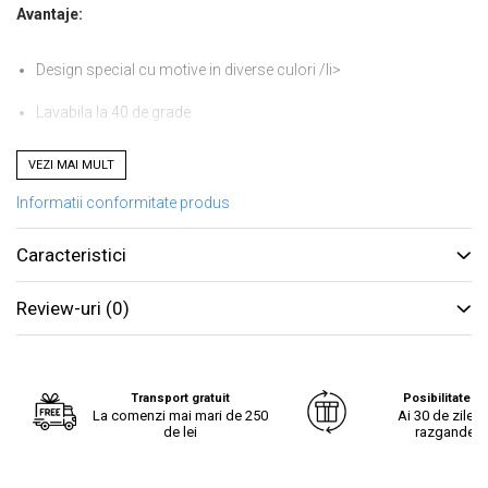
Avantaje:
Design special cu motive in diverse culori /li>
Lavabila la 40 de grade
®
Umplutura din bilute de poliester Superball
ce confera
VEZI MAI MULT
permeabilitate si un grad de revenire deosebit.
Informatii conformitate produs
Potrivita pentru toate pozitiile de somn
Caracteristici
Informatii tehnice
Review-uri
(0)
Dimensiune: 60 x 60 cm
Fete: microfibra 100% poliester
Transport gratuit
Posibilitate re
La comenzi mai mari de 250
Ai 30 de zile s
Material umplutura: 100% poliester din bilute marca
de lei
razgandest
Superball
Nivel de fermitate: medie-tare