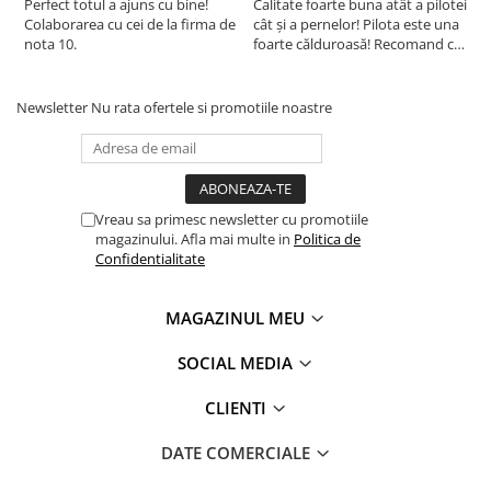
Perfect totul a ajuns cu bine!
Calitate foarte buna atât a pilotei
C
certificate pentru absenta substantelor periculoase
Colaborarea cu cei de la firma de
cât și a pernelor! Pilota este una
c
conform standardului OEKO-TEX 100
nota 10.
foarte călduroasă! Recomand cu
f
drag!
d
Newsletter
Nu rata ofertele si promotiile noastre
Vreau sa primesc newsletter cu promotiile
magazinului. Afla mai multe in
Politica de
Confidentialitate
MAGAZINUL MEU
SOCIAL MEDIA
CLIENTI
DATE COMERCIALE