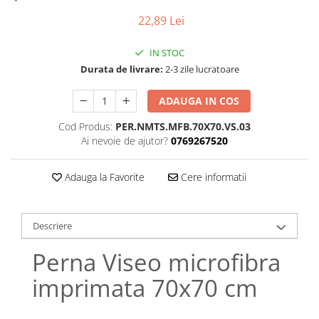
Bumbac satinat
22,89 Lei
Bumbac policoton
Compatibile cu saltea
IN STOC
90x200cm
Durata de livrare:
2-3 zile lucratoare
100x200cm
ADAUGA IN COS
120x200cm
140x200cm
Cod Produs:
PER.NMTS.MFB.70X70.VS.03
160x200cm
Ai nevoie de ajutor?
0769267520
180x200cm
200x200cm
Adauga la Favorite
Cere informatii
200x220cm
Tipul cearceafului de pat
Descriere
Cu elastic
Perna Viseo microfibra
Normal - fara elastic
Culoarea
imprimata 70x70 cm
Alba
Neagra