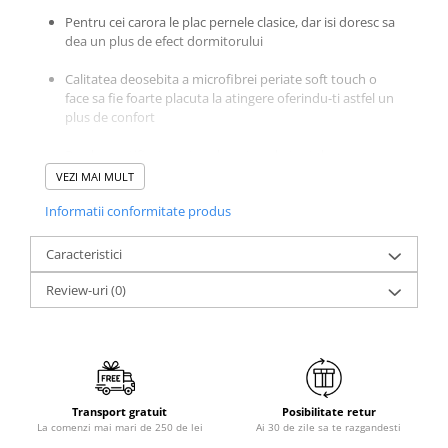
Galbena
Pentru cei carora le plac pernele clasice, dar isi doresc sa
dea un plus de efect dormitorului
Bleu
Gri
Calitatea deosebita a microfibrei periate soft touch o
Mov
face sa fie foarte placuta la atingere oferindu-ti astfel un
plus de confort
Rosie
Roz
Produs certificat pentru absenta substantelor
Bej
periculoase conform standardului OEKO-TEX 100
VEZI MAI MULT
Verde
Informatii conformitate produs
Inaltime si duritate medie, pretabila pentru toate
Lila
pozitiile de dormit, dar in special pentru persoanele care
dorm mai mult pe spate sau pe lateral
Imprimeu
Caracteristici
Cu flori
Review-uri
(0)
Uni (1-2 culori)
Cu dungi
Dimensiune
: standard 70 x 70 cm
Cu inimioare
Cu pisici
Cu Animal Print
Transport gratuit
Posibilitate retur
Informatii tehnice produs:
La comenzi mai mari de 250 de lei
Ai 30 de zile sa te razgandesti
Cu ursuleti