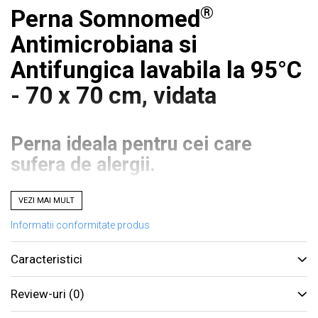
®
Perna Somnomed
Antimicrobiana si
Antifungica lavabila la 95°C
- 70 x 70 cm, vidata
Perna ideala pentru cei care
sufera de alergii.
VEZI MAI MULT
®
Perna Somnomed
tratata antifungic si
antimicrobian este primul produs din Romania,
Informatii conformitate produs
disponibil la un preț accesibil, ce se adreseaza
tuturor persoanelor care sufera de alergii.
Caracteristici
Review-uri
(0)