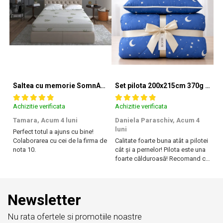
inalbire si curațare chimica, perna Somnomed are si
aplicații profesionale fiind folosita in spitale si
hoteluri.
Informatii tehnice:
Saltea cu memorie SomnART XXL Memory Plus 160x190, înălțime 25cm, pentru persoane supraponderale, husă Aloe Vera detașabilă, rulată, fermitate mare
Set pilota 200x215cm 370g cu 2 perne 50x70,albastru- PLT36
Lavabila la 95 de grade
Achizitie verificata
Achizitie verificata
Ac
Nivel de fermitate: medie spre tare
Tamara,
Acum 4 luni
Daniela Paraschiv,
Acum 4
D
luni
lu
Material umplutura:
100% fibra poliester hipoalergenica tip
Perfect totul a ajuns cu bine!
®
bilute marca SuperBall
tratata antimicrobian si antifungic
Colaborarea cu cei de la firma de
Calitate foarte buna atât a pilotei
Ca
nota 10.
cât și a pernelor! Pilota este una
câ
foarte călduroasă! Recomand cu
f
Material fete: 100% microfibra poliester, periata pentru un
drag!
dr
plus de confort
Produs fabricat in Romania
Newsletter
Nu rata ofertele si promotiile noastre