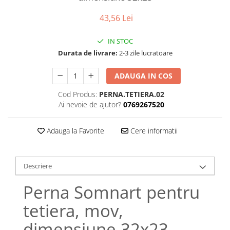
Bumbac satinat
43,56 Lei
Bumbac policoton
Compatibile cu saltea
IN STOC
90x200cm
Durata de livrare:
2-3 zile lucratoare
100x200cm
120x200cm
ADAUGA IN COS
140x200cm
Cod Produs:
PERNA.TETIERA.02
160x200cm
Ai nevoie de ajutor?
0769267520
180x200cm
200x200cm
Adauga la Favorite
Cere informatii
200x220cm
Tipul cearceafului de pat
Descriere
Cu elastic
Normal - fara elastic
Perna Somnart pentru
Culoarea
tetiera, mov,
Alba
dimensiune 32x23
Neagra