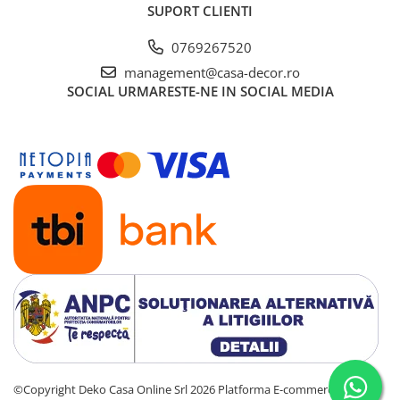
SUPORT CLIENTI
important de luare a deciziilor atunci cand achizitionati
produse textile.
0769267520
Increderea in textile – un sinonim international pentru
management@casa-decor.ro
productia de textile responsabil – de la materia prima la
SOCIAL
URMARESTE-NE IN SOCIAL MEDIA
produsul finit pe rafturile magazinelor.
©Copyright Deko Casa Online Srl 2026
Platforma E-commerce by