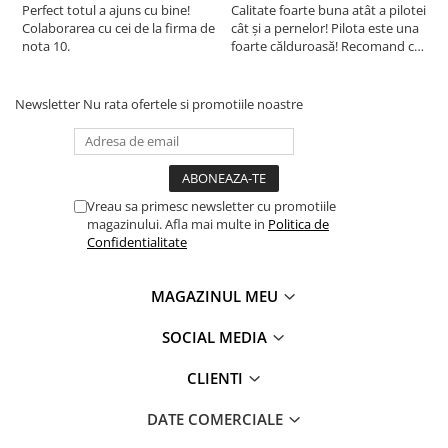
Perfect totul a ajuns cu bine!
Calitate foarte buna atât a pilotei
C
sanatoasa!
Colaborarea cu cei de la firma de
cât și a pernelor! Pilota este una
c
nota 10.
foarte călduroasă! Recomand cu
f
drag!
d
Produsele noastre se regasesc in casele a milioane de
romani. Stim ca increderea aratata de clientii nostri se
Newsletter
Nu rata ofertele si promotiile noastre
obtine doar prin calitate fara compromis. De aceea
produsele noastre sunt realizate in conditii de calitate,
mediu, sanatate si securitate ocupationala, la cele mai
ridicate standarde europene.
Vreau sa primesc newsletter cu promotiile
Certificari: ISO 9001, ISO 14001, OHSAS 18001
magazinului. Afla mai multe in
Politica de
Confidentialitate
MAGAZINUL MEU
Certificare Oeko-tex Standard 100, pentru absenta
substantelor periculoase
SOCIAL MEDIA
®
Eticheta Oeko-Tex
indica utilizatorilor finali interesati
CLIENTI
beneficiile suplimentare ale sigurantei testate pentru
imbracamintea prietenoasa cu pielea si alte materiale textile.
DATE COMERCIALE
In acest fel, eticheta de testare ofera un instrument