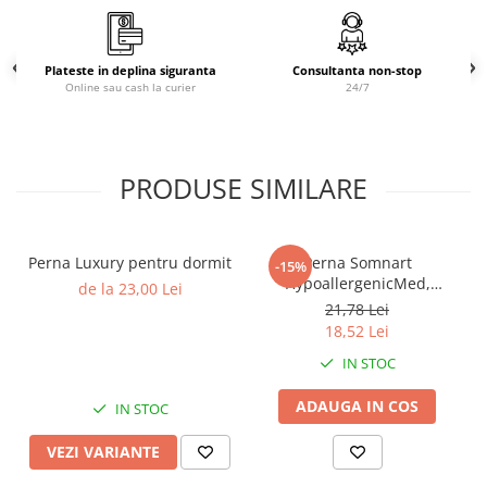
Brodate
Cu Motiv Traditional
Plateste in deplina siguranta
Consultanta non-stop
Online sau cash la curier
24/7
Compozitie:
Tesatura din bumbac colorat;
PRODUSE SIMILARE
TNT 15 g/mp;
Umplutura val din fibre poliester siliconizate, conjugate si
cu gol interior avand;
Perna Luxury pentru dormit
Perna Somnart
-15%
HypoallergenicMed,
de la 23,00 Lei
lavabila la 95°C - 40 x 40 cm
21,78 Lei
18,52 Lei
Recomandari de utilizare:
IN STOC
Pentru a pastra produsul curat urmeaza instrucţiunile de
ADAUGA IN COS
intretinere;
IN STOC
Recomandam expunerea saptamanala a produselor
VEZI VARIANTE
®
SomnArt
la aer curat;