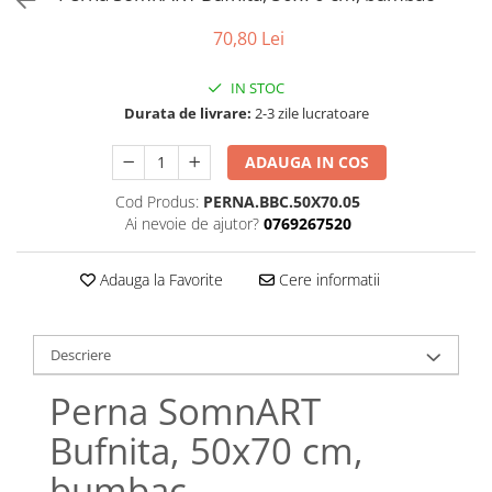
Bumbac satinat
70,80 Lei
Bumbac policoton
Compatibile cu saltea
IN STOC
90x200cm
Durata de livrare:
2-3 zile lucratoare
100x200cm
120x200cm
ADAUGA IN COS
140x200cm
Cod Produs:
PERNA.BBC.50X70.05
160x200cm
Ai nevoie de ajutor?
0769267520
180x200cm
200x200cm
Adauga la Favorite
Cere informatii
200x220cm
Tipul cearceafului de pat
Descriere
Cu elastic
Normal - fara elastic
Perna SomnART
Culoarea
Bufnita, 50x70 cm,
Alba
bumbac
Neagra