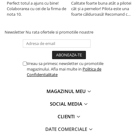
Perfect totul a ajuns cu bine!
Calitate foarte buna atât a pilotei
C
Colaborarea cu cei de la firma de
cât și a pernelor! Pilota este una
c
nota 10.
foarte călduroasă! Recomand cu
f
drag!
d
Certificare Oeko-tex Standard 100, pentru absenta
Newsletter
Nu rata ofertele si promotiile noastre
substantelor periculoase
®
Eticheta Oeko-Tex
indica utilizatorilor finali interesati
beneficiile suplimentare ale sigurantei testate pentru
imbracamintea prietenoasa cu pielea si alte materiale textile.
In acest fel, eticheta de testare ofera un instrument
Vreau sa primesc newsletter cu promotiile
important de luare a deciziilor atunci cand achizitionati
magazinului. Afla mai multe in
Politica de
produse textile. Increderea in textile – un sinonim
Confidentialitate
international pentru productia de textile responsabil – de la
materia prima la produsul finit pe rafturile magazinelor.
MAGAZINUL MEU
SOCIAL MEDIA
CLIENTI
DATE COMERCIALE