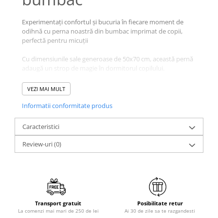
Galbena
Bleu
Experimentați confortul și bucuria în fiecare moment de
odihnă cu perna noastră din bumbac imprimat de copii,
Gri
perfectă pentru micuții
Mov
Rosie
Cu dimensiunile sale generoase de 50x70 cm, această pernă
adaugă un strop de magie în dormitorul copilului.
Roz
Bej
Avantaje:
VEZI MAI MULT
Verde
Fabricată din bumbac de înaltă calitate, perna oferă un
Informatii conformitate produs
Lila
atingere moale și plăcută, asigurând un somn liniștit și
Imprimeu
odihnitor pentru cei mici;
Caracteristici
Cu flori
Umplutura de tip Superball adaugă un nivel suplimentar
Review-uri
(0)
Uni (1-2 culori)
de confort și sprijin, adaptându-se perfect la contururile
corpului micuților.
Cu dungi
Cu inimioare
Design-ul său imprimat cu imagini vesele și colorate va
Cu pisici
captiva imaginația copiilor și îi va transporta în lumea
viselor și a aventurilor;
Cu Animal Print
Transport gratuit
Posibilitate retur
La comenzi mai mari de 250 de lei
Ai 30 de zile sa te razgandesti
Cu ursuleti
Se comporta foarte bine dupa spalare.