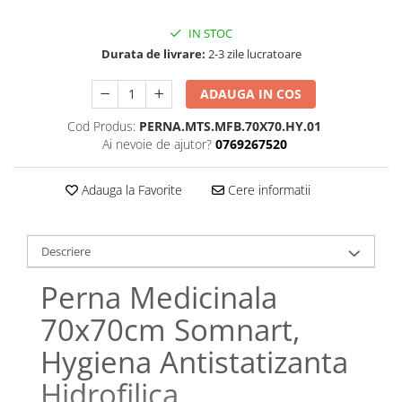
Bumbac satinat
Bumbac policoton
IN STOC
Compatibile cu saltea
Durata de livrare:
2-3 zile lucratoare
90x200cm
ADAUGA IN COS
100x200cm
Cod Produs:
PERNA.MTS.MFB.70X70.HY.01
120x200cm
Ai nevoie de ajutor?
0769267520
140x200cm
160x200cm
Adauga la Favorite
Cere informatii
180x200cm
200x200cm
200x220cm
Descriere
Tipul cearceafului de pat
Perna Medicinala
Cu elastic
70x70cm Somnart,
Normal - fara elastic
Culoarea
Hygiena Antistatizanta
Alba
Hidrofilica,
Neagra