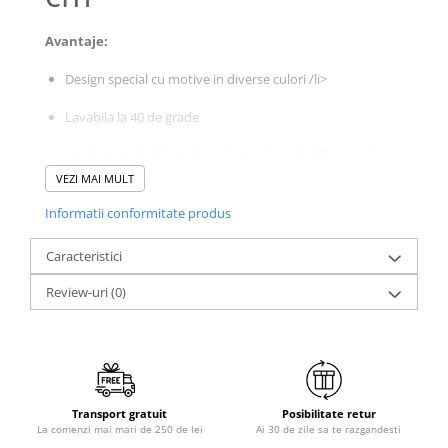
Galbena
Avantaje:
Bleu
Gri
Design special cu motive in diverse culori /li>
Mov
Lavabila la 40 de grade
Rosie
Roz
®
Umplutura din bilute de poliester Superball
ce confera
Bej
permeabilitate si un grad de revenire deosebit.
VEZI MAI MULT
Verde
Potrivita pentru toate pozitiile de somn
Informatii conformitate produs
Lila
Imprimeu
Caracteristici
Informatii tehnice
Cu flori
Review-uri
(0)
Uni (1-2 culori)
Dimensiune: 50 x 70 cm
Cu dungi
Fete: microfibra 100% poliester
Cu inimioare
Material umplutura: 100% poliester din bilute marca
Cu pisici
Superball
Cu Animal Print
Transport gratuit
Posibilitate retur
La comenzi mai mari de 250 de lei
Ai 30 de zile sa te razgandesti
Cu ursuleti
Nivel de fermitate: medie-tare