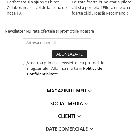
Perfect totul a ajuns cu bine!
Calitate foarte buna atât a pilotei
C
in acest fel, eticheta de testare ofera un instrument
Colaborarea cu cei de la firma de
cât și a pernelor! Pilota este una
c
important de luare a deciziilor atunci cand achizitionati
nota 10.
foarte călduroasă! Recomand cu
f
produse textile. increderea in textile – un sinonim
drag!
d
international pentru productia de textile responsabil – de la
materia prima la produsul finit pe rafturile magazinelor.
Newsletter
Nu rata ofertele si promotiile noastre
Vreau sa primesc newsletter cu promotiile
magazinului. Afla mai multe in
Politica de
Confidentialitate
MAGAZINUL MEU
SOCIAL MEDIA
CLIENTI
DATE COMERCIALE