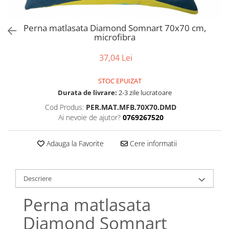
Bumbac satinat
Bumbac policoton
Perna matlasata Diamond Somnart 70x70 cm,
Compatibile cu saltea
microfibra
90x200cm
37,04 Lei
100x200cm
120x200cm
STOC EPUIZAT
140x200cm
Durata de livrare:
2-3 zile lucratoare
160x200cm
Cod Produs:
PER.MAT.MFB.70X70.DMD
180x200cm
Ai nevoie de ajutor?
0769267520
200x200cm
200x220cm
Adauga la Favorite
Cere informatii
Tipul cearceafului de pat
Cu elastic
Descriere
Normal - fara elastic
Culoarea
Perna matlasata
Alba
Diamond Somnart
Neagra