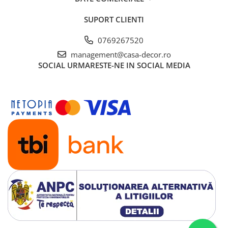
international pentru productia de textile responsabil – de la
materia prima la produsul finit pe rafturile magazinelor.
SUPORT CLIENTI
0769267520
management@casa-decor.ro
SOCIAL
URMARESTE-NE IN SOCIAL MEDIA