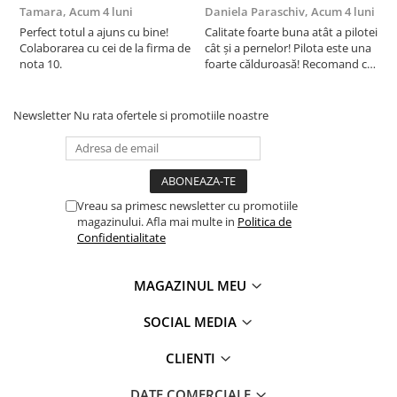
Somnart
: Pentru odihna sanatoasa!
Tamara,
Acum 4 luni
Daniela Paraschiv,
Acum 4 luni
D
Perfect totul a ajuns cu bine!
Calitate foarte buna atât a pilotei
C
Produsele noastre se regasesc in casele a milioane de
Colaborarea cu cei de la firma de
cât și a pernelor! Pilota este una
c
romani. stim ca increderea aratata de clientii nostri se
nota 10.
foarte călduroasă! Recomand cu
f
obtine doar prin calitate fara compromis. De aceea
drag!
d
produsele noastre sunt realizate in conditii de calitate,
mediu, sanatate si securitate ocupationala, la cele mai
Newsletter
Nu rata ofertele si promotiile noastre
ridicate standarde europene.
Certificari: OEKO-TEX 100, ISO 9001, ISO 14001, OHSAS
18001.
Vreau sa primesc newsletter cu promotiile
magazinului. Afla mai multe in
Politica de
Confidentialitate
Certificare Oeko-tex Standard 100, pentru absenta
substantelor periculoase
MAGAZINUL MEU
®
Eticheta Oeko-Tex
indica utilizatorilor finali interesati
beneficiile suplimentare ale sigurantei testate pentru
SOCIAL MEDIA
imbracamintea prietenoasa cu pielea si alte materiale textile.
In acest fel, eticheta de testare ofera un instrument
CLIENTI
important de luare a deciziilor atunci cand achizitionati
produse textile. increderea in textile – un sinonim
DATE COMERCIALE