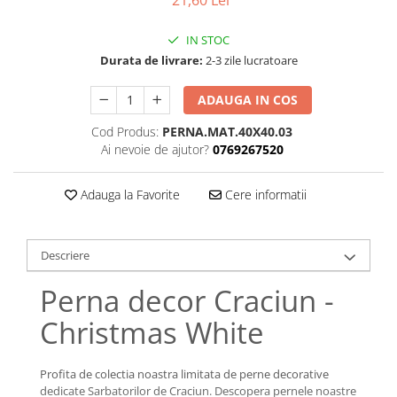
Bumbac satinat
Bumbac policoton
IN STOC
Compatibile cu saltea
Durata de livrare:
2-3 zile lucratoare
90x200cm
ADAUGA IN COS
100x200cm
120x200cm
Cod Produs:
PERNA.MAT.40X40.03
Ai nevoie de ajutor?
0769267520
140x200cm
160x200cm
Adauga la Favorite
Cere informatii
180x200cm
200x200cm
200x220cm
Descriere
Tipul cearceafului de pat
Perna decor Craciun -
Cu elastic
Normal - fara elastic
Christmas White
Culoarea
Alba
Profita de colectia noastra limitata de perne decorative
Neagra
dedicate Sarbatorilor de Craciun. Descopera pernele noastre