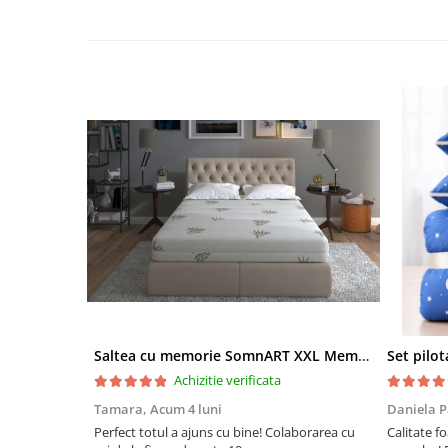
Saltea cu memorie SomnART XXL Memory Plus 160x190, înălțime 25cm, pentru persoane supraponderale, husă Aloe Vera detașabilă, rulată, fermitate mare
Achizitie verificata
Tamara,
Acum 4 luni
Daniela P
Perfect totul a ajuns cu bine! Colaborarea cu
Calitate fo