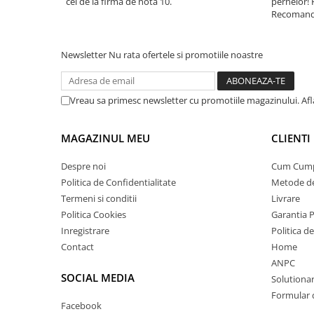
cei de la firma de nota 10.
pernelor! 
Recomand 
Newsletter
Nu rata ofertele si promotiile noastre
Vreau sa primesc newsletter cu promotiile magazinului. Af
MAGAZINUL MEU
CLIENTI
Despre noi
Cum Cum
Politica de Confidentialitate
Metode de
Termeni si conditii
Livrare
Politica Cookies
Garantia 
Inregistrare
Politica d
Contact
Home
ANPC
SOCIAL MEDIA
Solutionare
Formular 
Facebook