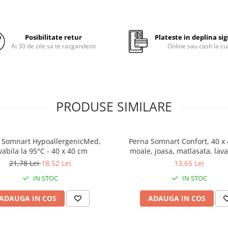
atingere
Umplutura din bilute Super
ce confera permeabilitate s
Posibilitate retur
Plateste in deplina si
grad de revenire deosebit
Ai 30 de zile sa te razgandesti
Online sau cash la cu
Lavabila la 40 de grade
O perna rezistenta si confo
proiectata pentru toate poz
de dormit, in special pentr
PRODUSE SIMILARE
care dorm pe burta.
Perna Viseo e
 Somnart HypoallergenicMed,
Perna Somnart Confort, 40 x
vabila la 95°C - 40 x 40 cm
moale, joasa, matlasata, lava
o perna clasic
masina de spalat la 60 de 
21,78 Lei
18,52 Lei
13,65 Lei
fiind moale, j
IN STOC
IN STOC
si pufoasa.
ADAUGA IN COS
ADAUGA IN COS