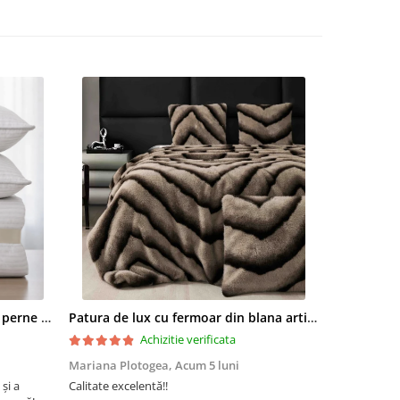
 o
la
Set pilota 200x215cm 370g cu 2 perne 50x70,alb- PLT37
Patura de lux cu fermoar din blana artificala de nurca 200x230cm+2 fete de perna 50x50cm,maro cu negru-F054
de
Achizitie verificata
Mariana Plotogea,
Acum 5 luni
Loredana,
A
 și a
Calitate excelentă!!
Super încânta