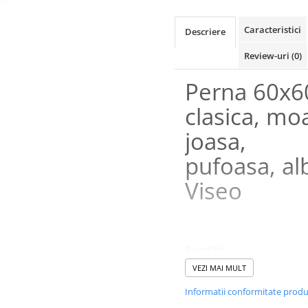
Caracteristici
Descriere
Review-uri
(0)
Perna 60x6
clasica, moa
joasa,
pufoasa, al
Viseo
Avantaje:
VEZI MAI MULT
Materialul fetei de perna e
100% microfibra de calitat
Informatii conformitate prod
superioara, foarte placuta 