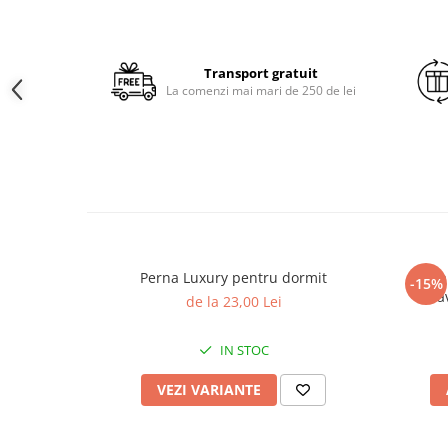
Brodate
Cu Motiv Traditional
Transport gratuit
La comenzi mai mari de 250 de lei
Perna Luxury pentru dormit
Perna
-15%
la
de la 23,00 Lei
IN STOC
VEZI VARIANTE