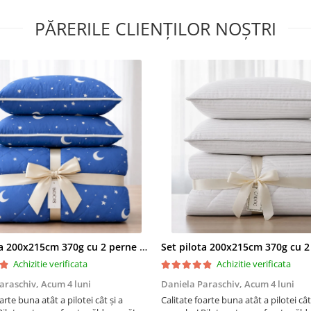
Informatii tehnice:
PĂRERILE CLIENȚILOR NOȘTRI
Dimensiune: 60 x 60
Fete: 100% microfibra
Material umplutura:
100%
poliester din bilute marca
Superball
Fabricat in Romania
Perna se livreaza vidata
Perna Viseo este
perna confortabi
realizata din
Set pilota 200x215cm 370g cu 2 perne 50x70,albastru- PLT36
microfibra alba 
Achizitie verificata
Achizitie verificata
cea mai buna
calitate, pentru
araschiv,
Acum 4 luni
Daniela Paraschiv,
Acum 4 luni
acasa.
arte buna atât a pilotei cât și a
Calitate foarte buna atât a pilotei cât