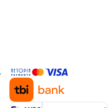
Folositi o fata de perna pe
impiedica patarea acesteia
Somnart, Pentru odihna
sanatoasa:
Produsele noastre se regas
casele a milioane de roman
Stim ca increderea aratata
clientii nostri se obtine do
calitate fara compromis.
De aceea produsele noastr
e
realizate in conditii de calit
mediu, sanatate si securita
ocupationala, la cele mai ri
standarde europene.
Certificari: ISO 9001, ISO 1
OHSAS 18001