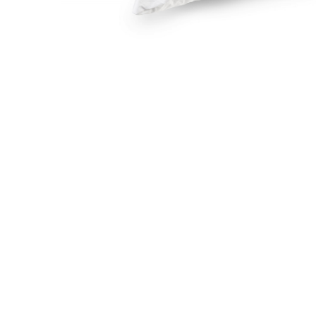
Galbena
Bleu
Gri
Mov
Rosie
Roz
Bej
Verde
Lila
Imprimeu
Cu flori
Uni (1-2 culori)
Cu dungi
Cu inimioare
Cu pisici
Cu Animal Print
Cu ursuleti