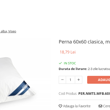
 alba, Viseo
Perna 60x60 clasica, m
18,79 Lei
IN STOC
Durata de livrare:
2-3 zile lucrato
ADAUG
Cod Produs:
PER.NMTS.MFB.60X
Adauga la Favorite
Cere 