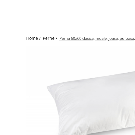
Bumbac satinat
Bumbac policoton
Compatibile cu saltea
90x200cm
100x200cm
Home /
Perne /
Perna 60x60 clasica, moale, joasa, pufoasa,
120x200cm
140x200cm
160x200cm
180x200cm
200x200cm
200x220cm
Tipul cearceafului de pat
Cu elastic
Normal - fara elastic
Culoarea
Alba
Neagra