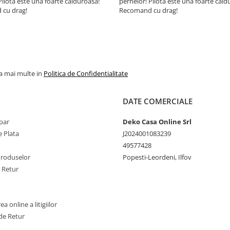
Pilota este una foarte călduroasă!
pernelor! Pilota este una foarte căld
cu drag!
Recomand cu drag!
Recomandari de utilizare:
Se recomanda aerisirea pe
timp de cateva ore dupa ce
scoasa din ambalaj.
la mai multe in
Politica de Confidentialitate
Pentru a pastra produsul c
urmeaza instructiunile de
intretinere.
DATE COMERCIALE
Recomandam expunerea
par
Deko Casa Online Srl
saptamanala a produselor
Somnart la aer curat
 Plata
J2024001083239
49577428
Aspiratorul nu se folosest
Produselor
Popesti-Leordeni, Ilfov
a curata pernele, exista ris
e Retur
acestea sa se deterioreze.
Nu recomandam folosirea
depozitarea produselor S
a online a litigiilor
in spatii umede
de Retur