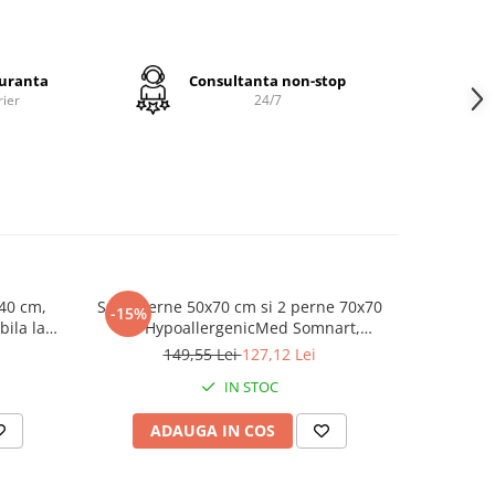
®
ball
i un
guranta
Consultanta non-stop
rier
24/7
rtabila,
itiile
u cei
ste
 40 cm,
Set 2 perne 50x70 cm si 2 perne 70x70
Set 2 pern
-15%
bila la
cm HypoallergenicMed Somnart,
Antistati
a,
grade
microfibra matlasata
149,55 Lei
127,12 Lei
oasa
IN STOC
ADAUGA IN COS
AD