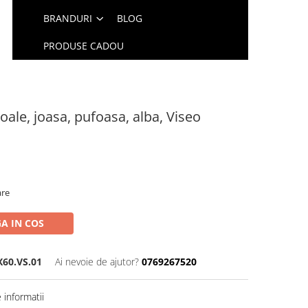
BRANDURI
BLOG
PRODUSE CADOU
oale, joasa, pufoasa, alba, Viseo
are
A IN COS
60.VS.01
Ai nevoie de ajutor?
0769267520
informatii