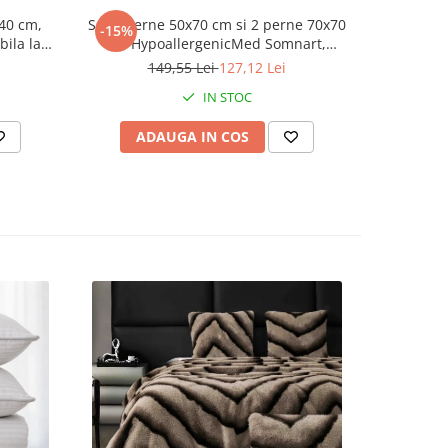
e pentru
cul ca
 40 cm,
Set 2 perne 50x70 cm si 2 perne 70x70
Perna pen
-15%
bila la
cm HypoallergenicMed Somnart,
grade
microfibra matlasata
149,55 Lei
127,12 Lei
 sau
omnart
IN STOC
ADAUGA IN COS
AD
ntru a
.
esc in
i. Stim
entii
alitate
lizate
u,