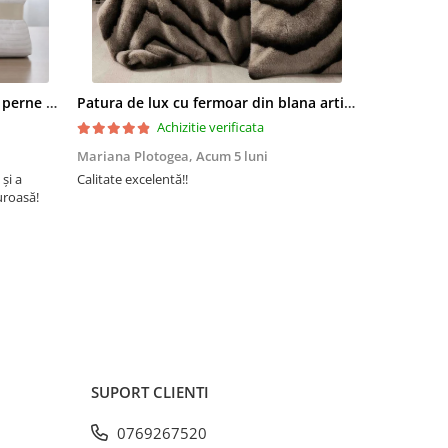
dicate
4001,
Set pilota 200x215cm 370g cu 2 perne 50x70,alb- PLT37
Patura de lux cu fermoar din blana artificala de nurca 200x230cm+2 fete de perna 50x50cm,maro cu negru-F054
Achizitie verificata
Mariana Plotogea,
Acum 5 luni
Loredana,
A
 și a
Calitate excelentă!!
Super încânta
uroasă!
recomand din 
rd 100,
buun și niște
or
gurantei
ateriale
e testare
t de
SUPORT CLIENTI
0769267520
onim