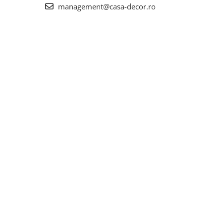
management@casa-decor.ro
a de
eria
rile