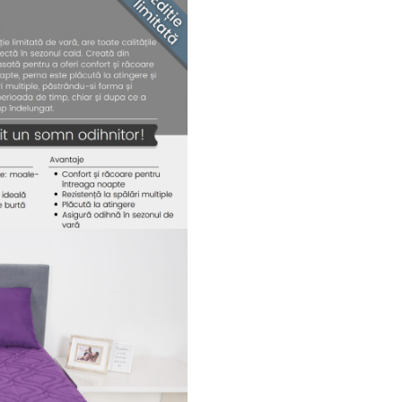
lateral.
Este un produs ce se poate spa
manual sau la masina de spala
Astfel se reduce riscul aparitiei
acarienilor si a alergiilor.
Ofera sustinere comoda pentr
gat.
Isi mentine forma o durata
indelungata de timp.
Informatii tehnice
nivel de fermitate: moale-
pozitie de somn: ideala pe
dormit pe burta sau lateral
lavabila