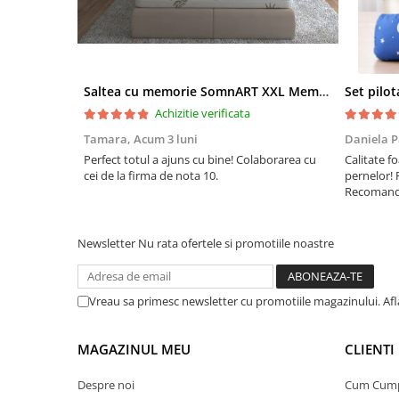
Saltea cu memorie SomnART XXL Memory Plus 160x190, înălțime 25cm, pentru persoane supraponderale, husă Aloe Vera detașabilă, rulată, fermitate mare
Achizitie verificata
Tamara,
Acum 3 luni
Daniela P
Perfect totul a ajuns cu bine! Colaborarea cu
Calitate fo
cei de la firma de nota 10.
pernelor! 
Recomand 
Newsletter
Nu rata ofertele si promotiile noastre
Vreau sa primesc newsletter cu promotiile magazinului. Af
MAGAZINUL MEU
CLIENTI
Despre noi
Cum Cum