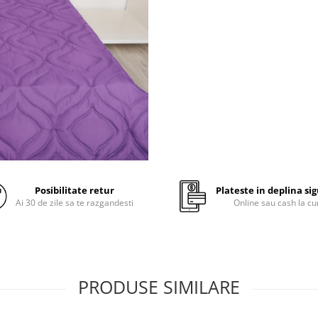
dimensiune: 50x70
material umplutura:
Polies
100% tip bilute marca Supe
material fete: microfibra 
poliester
produs fabricat in Romani
Recomandari de utilizare:
Posibilitate retur
Plateste in deplina si
Ai 30 de zile sa te razgandesti
Online sau cash la cu
Pentru a pastra produsul c
urmeaza instructiunile de
intretinere.
Recomandam expunerea
saptamanala a produselor
PRODUSE SIMILARE
Somnart la aer curat