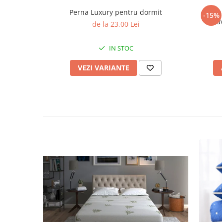
Perna Luxury pentru dormit
Perna
-15%
la
de la 23,00 Lei
IN STOC
VEZI VARIANTE