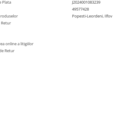
 Plata
J2024001083239
international pentru producti
49577428
textile responsabil – de la mat
Produselor
Popesti-Leordeni, Ilfov
prima la produsul finit pe raftu
magazinelor.
e Retur
a online a litigiilor
de Retur