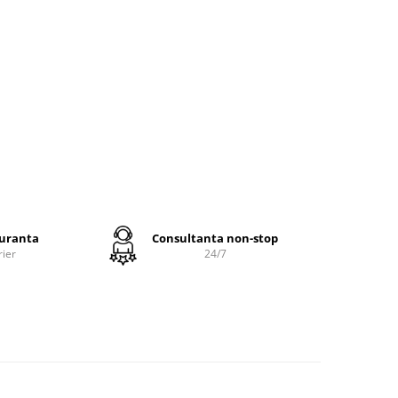
ter
®
rball
100%
a
guranta
Consultanta non-stop
rier
24/7
urat