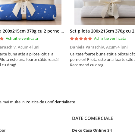
sanatate si securitate
ocupationala, la cele mai ri
standarde europene.
Certificari: ISO 9001, ISO 1
Set pilota 200x215cm 370g cu 2 perne 50x70,albastru- PLT36
OHSAS 18001.
Achizitie verificata
Achizitie verificata
araschiv,
Acum 4 luni
Daniela Paraschiv,
Acum 4 luni
arte buna atât a pilotei cât și a
Calitate foarte buna atât a pilotei cât
Pilota este una foarte călduroasă!
pernelor! Pilota este una foarte căld
Certificare Oeko-tex Standa
cu drag!
Recomand cu drag!
pentru absenta substantel
periculoase
®
Eticheta Oeko-Tex
indica
utilizatorilor finali interesati
beneficiile suplimentare ale si
testate pentru imbracamintea
la mai multe in
Politica de Confidentialitate
prietenoasa cu pielea si alte m
textile. in acest fel, eticheta d
ofera un instrument importan
DATE COMERCIALE
luare a deciziilor atunci cand
achizitionati produse textile.
par
Deko Casa Online Srl
increderea in textile – un sin