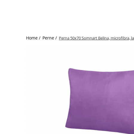
Bumbac satinat
Bumbac policoton
Compatibile cu saltea
90x200cm
100x200cm
Home /
Perne /
Perna 50x70 Somnart Belina, microfibra, la
120x200cm
140x200cm
160x200cm
180x200cm
200x200cm
200x220cm
Tipul cearceafului de pat
Cu elastic
Normal - fara elastic
Culoarea
Alba
Neagra