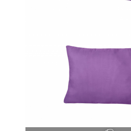
Galbena
Bleu
Gri
Mov
Rosie
Roz
Bej
Verde
Lila
Imprimeu
Cu flori
Uni (1-2 culori)
Cu dungi
Cu inimioare
Cu pisici
Cu Animal Print
Cu ursuleti