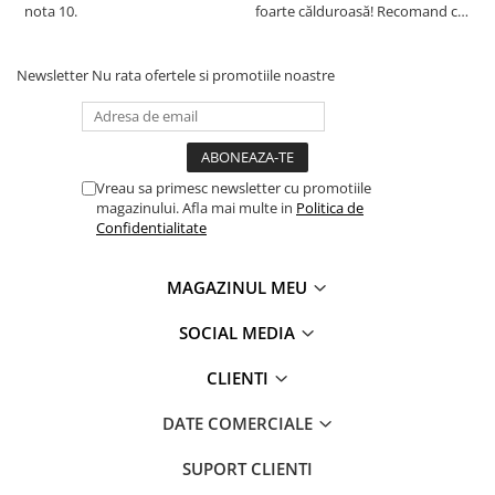
nota 10.
foarte călduroasă! Recomand cu
f
drag!
d
Certificare Oeko-tex Standard 100, pentru absenta
Newsletter
Nu rata ofertele si promotiile noastre
substantelor periculoase
®
Eticheta Oeko-Tex
indica utilizatorilor finali interesati
beneficiile suplimentare ale sigurantei testate pentru
imbracamintea prietenoasa cu pielea si alte materiale textile.
in acest fel, eticheta de testare ofera un instrument
Vreau sa primesc newsletter cu promotiile
important de luare a deciziilor atunci cand achizitionati
magazinului. Afla mai multe in
Politica de
produse textile. increderea in textile – un sinonim
Confidentialitate
international pentru productia de textile responsabil – de la
materia prima la produsul finit pe rafturile magazinelor.
MAGAZINUL MEU
SOCIAL MEDIA
CLIENTI
DATE COMERCIALE
SUPORT CLIENTI