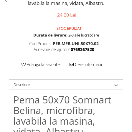
Bumbac satinat
lavabila la masina, vidata, Albastru
Bumbac policoton
24,00 Lei
Compatibile cu saltea
90x200cm
STOC EPUIZAT
100x200cm
Durata de livrare:
2-3 zile lucratoare
120x200cm
Cod Produs:
PER.MFB.UNI.50X70.02
Ai nevoie de ajutor?
0769267520
140x200cm
160x200cm
Adauga la Favorite
Cere informatii
180x200cm
200x200cm
200x220cm
Descriere
Tipul cearceafului de pat
Perna 50x70 Somnart
Cu elastic
Normal - fara elastic
Belina, microfibra,
Culoarea
lavabila la masina,
Alba
vidata, Albastru
Neagra