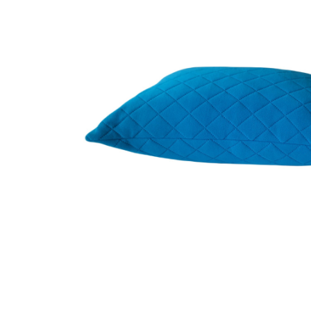
Galbena
Bleu
Gri
Mov
Rosie
Roz
Bej
Verde
Lila
Imprimeu
Cu flori
Uni (1-2 culori)
Cu dungi
Cu inimioare
Cu pisici
Cu Animal Print
Cu ursuleti