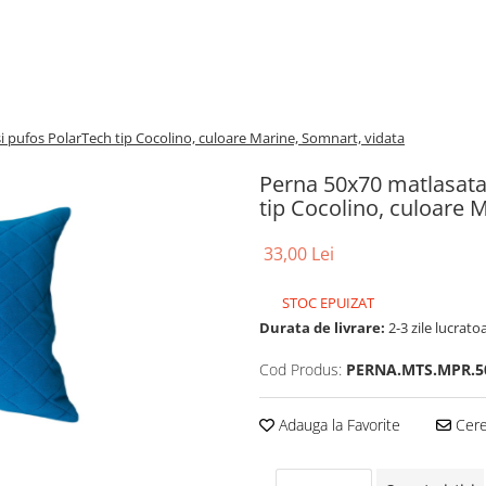
 pufos PolarTech tip Cocolino, culoare Marine, Somnart, vidata
Perna 50x70 matlasata
tip Cocolino, culoare 
33,00 Lei
STOC EPUIZAT
Durata de livrare:
2-3 zile lucrato
Cod Produs:
PERNA.MTS.MPR.5
Adauga la Favorite
Cere 