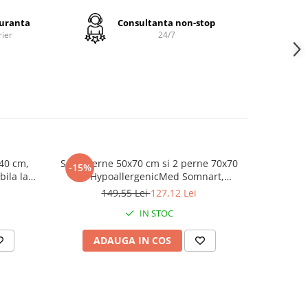
guranta
Consultanta non-stop
rier
24/7
lacut la
ui
i
 pentru
 40 cm,
Set 2 perne 50x70 cm si 2 perne 70x70
Set 2 pern
-15%
bila la
cm HypoallergenicMed Somnart,
Antistati
la
grade
microfibra matlasata
149,55 Lei
127,12 Lei
 sau pe
IN STOC
ce se
ADAUGA IN COS
AD
masina
a de