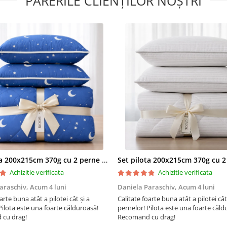
PĂRERILE CLIENȚILOR NOȘTRI
matlasare fara ata ii confera u
de rezistenta si de uniformitat
Ofera sustinere comoda pentr
gat.
Isi mentine forma o durata
indelungata de timp.
Informatii tehnice
nivel de fermitate: moale-
pozitie de somn: ideala pe
dormit pe burta sau lateral
Set pilota 200x215cm 370g cu 2 perne 50x70,albastru- PLT36
Achizitie verificata
Achizitie verificata
lavabila
araschiv,
Acum 4 luni
Daniela Paraschiv,
Acum 4 luni
dimensiune: 50x70
arte buna atât a pilotei cât și a
Calitate foarte buna atât a pilotei cât
Pilota este una foarte călduroasă!
pernelor! Pilota este una foarte căld
material umplutura:
Polies
cu drag!
Recomand cu drag!
100% tip bilute marca Supe