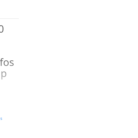
0
fos
ip
us