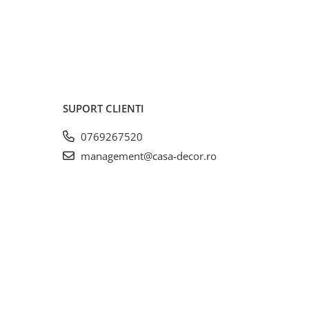
oale si
a
SUPORT CLIENTI
0769267520
urat
management@casa-decor.ro
e pentru
cul ca