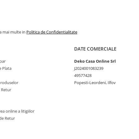
material fete: micropolar m
pufos PolarTech
produs fabricat in Romani
la mai multe in
Politica de Confidentialitate
DATE COMERCIALE
Recomandari de utilizare:
par
Deko Casa Online Srl
 Plata
J2024001083239
Pentru a pastra produsul c
urmeaza instructiunile de
49577428
intretinere.
Produselor
Popesti-Leordeni, Ilfov
e Retur
Recomandam expunerea
saptamanala a produselor
Somnart la aer curat
a online a litigiilor
Aspiratorul nu se folosest
de Retur
a curata pernele, exista ris
acestea sa se deterioreze.