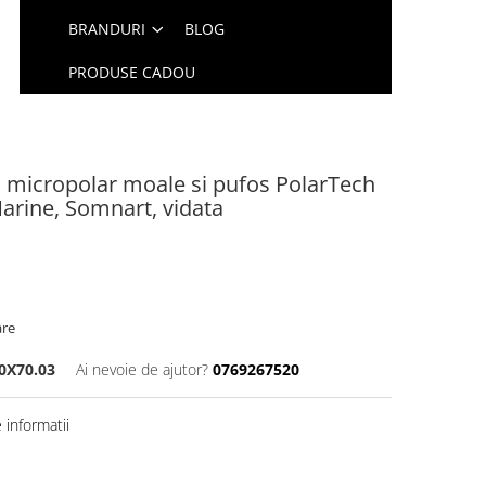
BRANDURI
BLOG
PRODUSE CADOU
 micropolar moale si pufos PolarTech
Marine, Somnart, vidata
are
0X70.03
Ai nevoie de ajutor?
0769267520
informatii