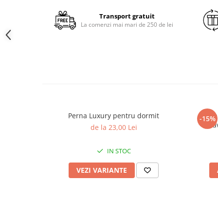
Brodate
Transport gratuit
Cu Motiv Traditional
La comenzi mai mari de 250 de lei
Perna Luxury pentru dormit
Perna
-15%
la
de la 23,00 Lei
IN STOC
VEZI VARIANTE