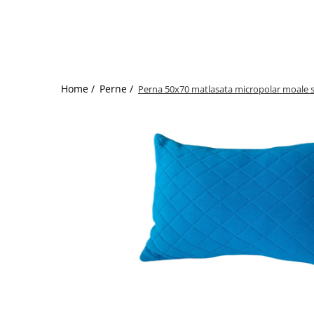
Bumbac satinat
Bumbac policoton
Compatibile cu saltea
90x200cm
100x200cm
Home /
Perne /
Perna 50x70 matlasata micropolar moale si
120x200cm
140x200cm
160x200cm
180x200cm
200x200cm
200x220cm
Tipul cearceafului de pat
Cu elastic
Normal - fara elastic
Culoarea
Alba
Neagra