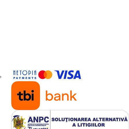
Nu recomandam folosirea
depozitarea produselor S
in spatii umede
Folositi o
fata de perna
pe
impiedica patarea acesteia
Somnart: Pentru odihna
sanatoasa
Produsele noastre se regas
e
casele a milioane de roman
ca increderea aratata de cli
nostri se obtine doar prin c
fara compromis. De aceea
produsele noastre sunt rea
in conditii de calitate, medi
sanatate si securitate
ocupationala, la cele mai ri
standarde europene.