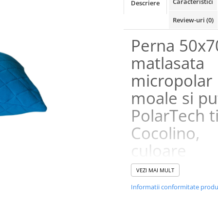
Caracteristici
Descriere
Review-uri
(0)
Perna 50x7
matlasata
micropolar
moale si pu
PolarTech t
Cocolino,
culoare
Marine,
VEZI MAI MULT
Somnart,
Informatii conformitate prod
vidata