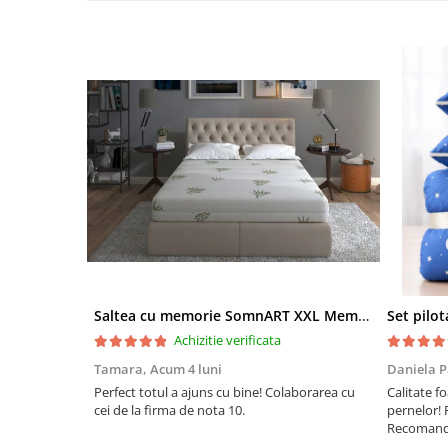
Saltea cu memorie SomnART XXL Memory Plus 160x190, înălțime 25cm, pentru persoane supraponderale, husă Aloe Vera detașabilă, rulată, fermitate mare
Achizitie verificata
Tamara,
Acum 4 luni
Daniela P
Perfect totul a ajuns cu bine! Colaborarea cu
Calitate fo
cei de la firma de nota 10.
pernelor! 
Recomand 