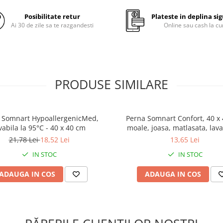
Posibilitate retur
Plateste in deplina si
Ai 30 de zile sa te razgandesti
Online sau cash la cu
Te rasfeti cu perna Somnart
Micropolar cu tuseu moale si p
atingere multumita materialul
nostru special cu tehnologia
PolarTech™!
PRODUSE SIMILARE
Fetele pernei au colori vesele s
diferite; poti schimba aspectul
dormitorului sau o poti folosi
decor.
 Somnart HypoallergenicMed,
Perna Somnart Confort, 40 x
vabila la 95°C - 40 x 40 cm
moale, joasa, matlasata, lava
Perna este moale si joasa, idea
masina de spalat la 60 de 
21,78 Lei
18,52 Lei
13,65 Lei
pentru cei care dorm pe burta
lateral.
IN STOC
IN STOC
Este un produs hipoalergenic 
ADAUGA IN COS
ADAUGA IN COS
poate spala la manual sau la 
de spalat.
Astfel se reduce riscul aparitiei
acarienilor si a alergiilor.
Continutul pernei si tehnologi