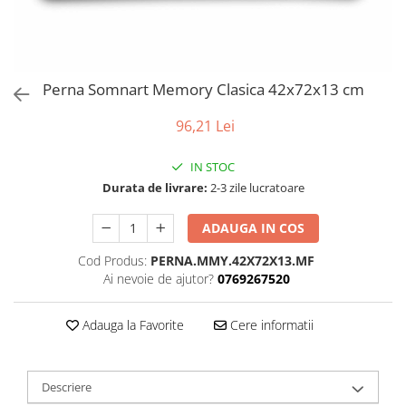
Bumbac satinat
Bumbac policoton
Compatibile cu saltea
90x200cm
Perna Somnart Memory Clasica 42x72x13 cm
100x200cm
96,21 Lei
120x200cm
140x200cm
IN STOC
160x200cm
Durata de livrare:
2-3 zile lucratoare
180x200cm
200x200cm
ADAUGA IN COS
200x220cm
Cod Produs:
PERNA.MMY.42X72X13.MF
Tipul cearceafului de pat
Ai nevoie de ajutor?
0769267520
Cu elastic
Normal - fara elastic
Adauga la Favorite
Cere informatii
Culoarea
Alba
Descriere
Neagra