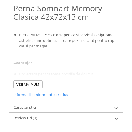
Galbena
Perna Somnart Memory
Bleu
Clasica 42x72x13 cm
Gri
Mov
Perna MEMORY este ortopedica si cervicala, asigurand
Rosie
astfel sustine optima, in toate pozitiile, atat pentru cap,
Roz
cat si pentru gat.
Bej
Verde
Avantaje:
Lila
Imprimeu
Proiectata pentru toate pozitiile de dormit
Cu flori
VEZI MAI MULT
Confort superior datorita spumei de memory
Uni (1-2 culori)
Informatii conformitate produs
Suport ideal pentru gat
Cu dungi
Cu inimioare
Caracteristici
Husa cu proprietati de absorbtie
Cu pisici
Review-uri
(0)
Husa detasabila si lavabila la 30 grade
Cu Animal Print
Cu ursuleti