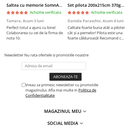
Saltea cu memorie SomnART XXL Memory Plus 160x190, înălțime 25cm, pentru persoane supraponderale, husă Aloe Vera detașabilă, rulată, fermitate mare
Set pilota 200x215cm 370g cu 2 perne 50x70,albastru- PLT36
Achizitie verificata
Achizitie verificata
Tamara,
Acum 3 luni
Daniela Paraschiv,
Acum 4 luni
D
Perfect totul a ajuns cu bine!
Calitate foarte buna atât a pilotei
C
Colaborarea cu cei de la firma de
cât și a pernelor! Pilota este una
c
nota 10.
foarte călduroasă! Recomand cu
f
drag!
d
Newsletter
Nu rata ofertele si promotiile noastre
Vreau sa primesc newsletter cu promotiile
magazinului. Afla mai multe in
Politica de
Confidentialitate
MAGAZINUL MEU
SOCIAL MEDIA