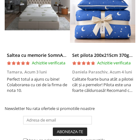
Saltea cu memorie SomnART XXL Memory Plus 160x190, înălțime 25cm, pentru persoane supraponderale, husă Aloe Vera detașabilă, rulată, fermitate mare
Set pilota 200x215cm 370g cu 2 perne 50x70,albastru- PLT36
Achizitie verificata
Achizitie verificata
Tamara,
Acum 3 luni
Daniela Paraschiv,
Acum 4 luni
D
Perfect totul a ajuns cu bine!
Calitate foarte buna atât a pilotei
C
Colaborarea cu cei de la firma de
cât și a pernelor! Pilota este una
c
nota 10.
foarte călduroasă! Recomand cu
f
drag!
d
Newsletter
Nu rata ofertele si promotiile noastre