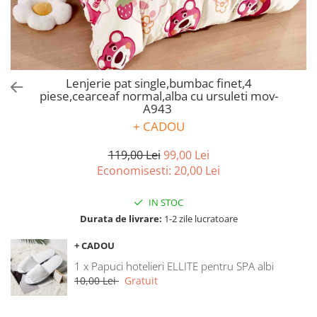
Bumbac satinat
Bumbac policoton
Compatibile cu saltea
90x200cm
Lenjerie pat single,bumbac finet,4
100x200cm
piese,cearceaf normal,alba cu ursuleti mov-
120x200cm
A943
140x200cm
+ CADOU
160x200cm
119,00 Lei
99,00 Lei
180x200cm
Economisesti:
20,00
Lei
200x200cm
200x220cm
IN STOC
Tipul cearceafului de pat
Durata de livrare:
1-2 zile lucratoare
Cu elastic
+ CADOU
Normal - fara elastic
1 x Papuci hotelieri ELLITE pentru SPA albi
Culoarea
10,00 Lei
Gratuit
Alba
Neagra