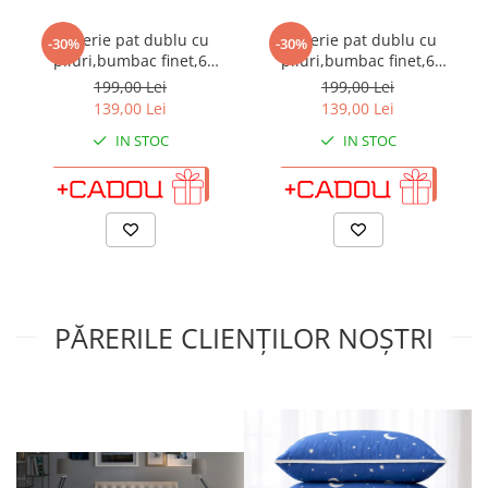
Lenjerie pat dublu cu
Lenjerie pat dublu cu
-30%
-30%
pliuri,bumbac finet,6
pliuri,bumbac finet,6
piese,crem-A123
piese,visinie-A117
199,00 Lei
199,00 Lei
139,00 Lei
139,00 Lei
IN STOC
IN STOC
ADAUGA IN COS
ADAUGA IN COS
PĂRERILE CLIENȚILOR NOȘTRI