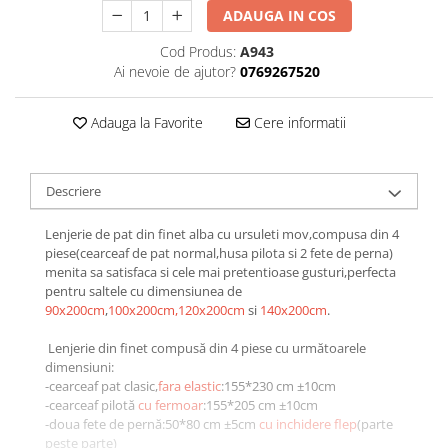
ADAUGA IN COS
Galbena
Bleu
Cod Produs:
A943
Gri
Ai nevoie de ajutor?
0769267520
Mov
Rosie
Adauga la Favorite
Cere informatii
Roz
Bej
Descriere
Verde
Lila
Lenjerie de pat din finet alba cu ursuleti mov,compusa din 4
Imprimeu
piese(cearceaf de pat normal,husa pilota si 2 fete de perna)
menita sa satisfaca si cele mai pretentioase gusturi,perfecta
Cu flori
pentru saltele cu dimensiunea de
Uni (1-2 culori)
90x200cm
,
100x200cm,120x200cm
si
140x200cm
.
Cu dungi
Lenjerie din finet compusă din 4 piese cu următoarele
Cu inimioare
dimensiuni:
Cu pisici
-cearceaf pat clasic,
fara elastic
:155*230 cm ±10cm
-cearceaf pilotă
cu fermoar
:155*205 cm ±10cm
Cu Animal Print
-doua fete de pernă:50*80 cm ±5cm
cu inchidere flep
(parte
Cu ursuleti
peste parte)