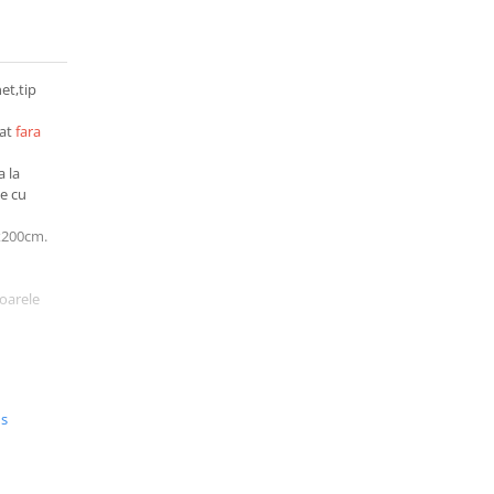
et,tip
pat
fara
a la
le cu
x200cm.
oarele
0*230
us
te