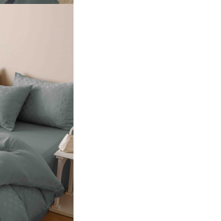
cm ±5cm
cu inchidere flep
(par
peste parte)
Avantajele lenjeriilor de pat di
jacquard finet:
- nu intra la apa
- confort sporit
- păstrează căldura lăsând în a
timp pielea să respire;
- material foarte moale;
- rezistență îndelungată în tim
- ușor de întreținut
- se spală normal
- nu este necesară folosirea u
balsam de rufe
- nu necesită călcare;
- rezistentă sporită a culorilor 
decolorează in timp.
Instrucțiuni de întreținere:
-se spală la maxim 30°C auto
pentru rezistența indelungată
imprimeurilor;