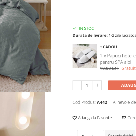
IN STOC
Durata de livrare:
1-2 zile lucrato
+ CADOU
1 x Papuci hotelie
pentru SPA albi
10,00 Lei
Gratuit
ADAUG
Cod Produs:
A442
Ai nevoie de
Adauga la Favorite
Cere 
Caracteristici