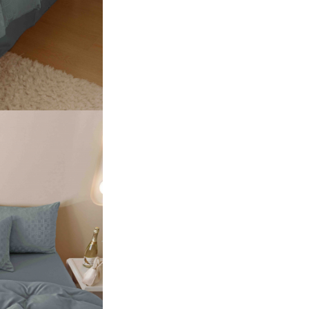
-nu se folosesc înălbitori chimi
-se calcă la maxim 130°C;
-se recomandă că produsul să 
spălat înainte de prima utiliza
pentru o igienă corectă și pen
îndepărta surplusul de vopsea
procesul de imprimare.
*Pozele sunt cu caracter infor
astfel pot exista mici diferenț
nuanță între fotografia de pr
și produs datorită prelucrării
fotografiei.*