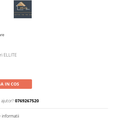
are
ri ELLITE
A IN COS
 ajutor?
0769267520
informatii