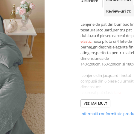
Descriere
Review-uri
(1)
Lenjerie de pat din bumbac fin
tesatura jacquard,pentru pat
dublu,cu 6 piese(cearceaf de 
elastic
,husa pilota si 4 fete de
perna),gri deschis,eleganta,fin
atingere,perfecta pentru salte
dimensiunea de
140x200cm,160x200cm si 180
Lenjerie din jacquard finetat
compusă din 6 piese cu următ
dimensiuni:
-cearceaf pat clasic,
fara
elastic
:230*250 cm ±10cm
-cearceaf pilotă
VEZI MAI MULT
cu fermoar
:20
cm ±10cm
Informatii conformitate prod
-doua fete de pernă:55*80
cm ±5cm
cu inchidere flep
(par
peste parte)
-doua fete de pernă:70*70