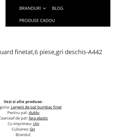
BRANDURI
BLOG
PRODUSE CADOU
quard finetat,6 piese,gri deschis-A442
Vezi si alte produse:
goria:
Lenjerii de pat bumbac finet
Pentru pat:
dublu
Cearceaf de pat:
fara elastic
Cu imprimeu:
U
ni
Culoarea:
Gri
Brandul: