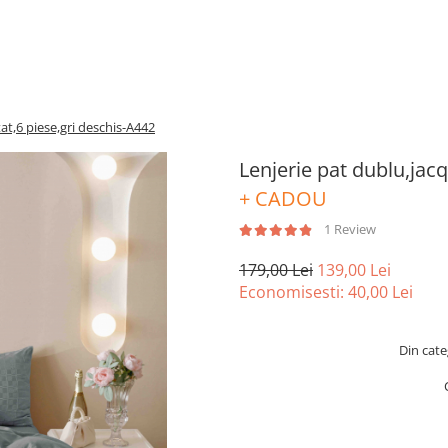
at,6 piese,gri deschis-A442
Lenjerie pat dublu,jac
+ CADOU
1 Review
179,00 Lei
139,00 Lei
Economisesti:
40,00
Lei
Din cate