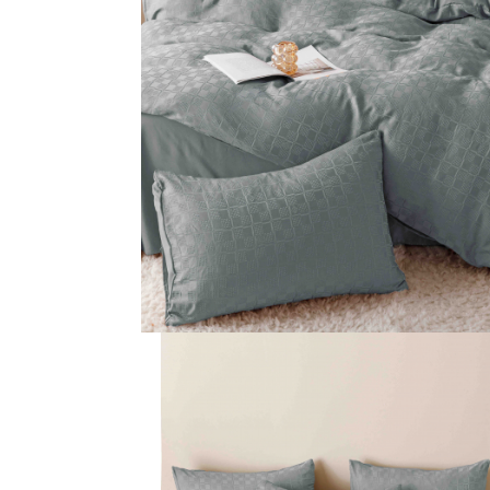
Galbena
Bleu
Gri
Mov
Rosie
Roz
Bej
Verde
Lila
Imprimeu
Cu flori
Uni (1-2 culori)
Cu dungi
Cu inimioare
Cu pisici
Cu Animal Print
Cu ursuleti