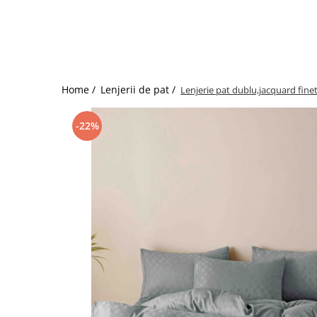
Bumbac satinat
Bumbac policoton
Compatibile cu saltea
90x200cm
100x200cm
Home /
Lenjerii de pat /
Lenjerie pat dublu,jacquard finet
120x200cm
140x200cm
-22%
160x200cm
180x200cm
200x200cm
200x220cm
Tipul cearceafului de pat
Cu elastic
Normal - fara elastic
Culoarea
Alba
Neagra