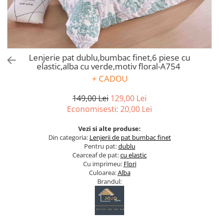
Bumbac satinat
Bumbac policoton
Compatibile cu saltea
90x200cm
Lenjerie pat dublu,bumbac finet,6 piese cu
100x200cm
elastic,alba cu verde,motiv floral-A754
120x200cm
+ CADOU
140x200cm
160x200cm
149,00 Lei
129,00 Lei
180x200cm
Economisesti:
20,00
Lei
200x200cm
Vezi si alte produse:
200x220cm
Din categoria:
Lenjerii de pat bumbac finet
Tipul cearceafului de pat
Pentru pat:
dublu
Cearceaf de pat:
cu elastic
Cu elastic
Cu imprimeu:
F
lori
Culoarea:
Alba
Normal - fara elastic
Brandul:
Culoarea
Alba
Neagra