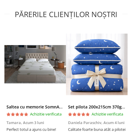
PĂRERILE CLIENȚILOR NOȘTRI
Saltea cu memorie SomnART XXL Memory Plus 160x190, înălțime 25cm, pentru persoane supraponderale, husă Aloe Vera detașabilă, rulată, fermitate mare
Set pilota 200x215cm 370g cu 2 perne 50x70,albastru- PLT36
Achizitie verificata
Achizitie verificata
Tamara,
Acum 3 luni
Daniela Paraschiv,
Acum 4 luni
D
Perfect totul a ajuns cu bine!
Calitate foarte buna atât a pilotei
C