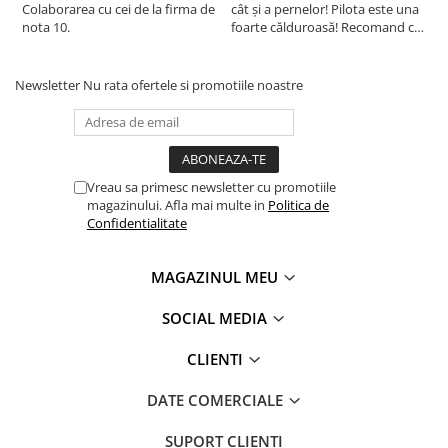
Colaborarea cu cei de la firma de
cât și a pernelor! Pilota este una
c
nota 10.
foarte călduroasă! Recomand cu
f
drag!
d
Newsletter
Nu rata ofertele si promotiile noastre
Vreau sa primesc newsletter cu promotiile
magazinului. Afla mai multe in
Politica de
Confidentialitate
MAGAZINUL MEU
SOCIAL MEDIA
CLIENTI
DATE COMERCIALE
SUPORT CLIENTI