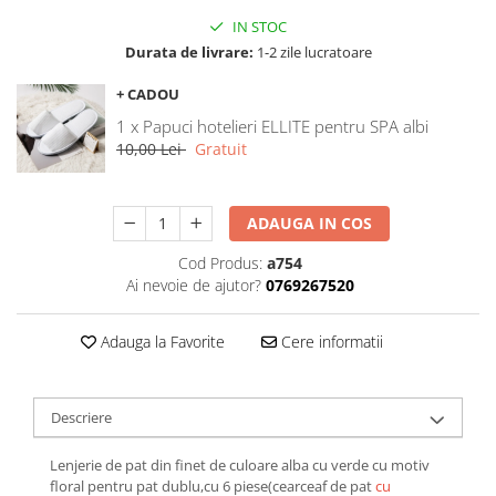
Galbena
IN STOC
Bleu
Durata de livrare:
1-2 zile lucratoare
Gri
+ CADOU
Mov
1 x Papuci hotelieri ELLITE pentru SPA albi
Rosie
10,00 Lei
Gratuit
Roz
Bej
Verde
ADAUGA IN COS
Lila
Cod Produs:
a754
Imprimeu
Ai nevoie de ajutor?
0769267520
Cu flori
Uni (1-2 culori)
Adauga la Favorite
Cere informatii
Cu dungi
Cu inimioare
Descriere
Cu pisici
Cu Animal Print
Lenjerie de pat din finet de culoare alba cu verde cu motiv
Cu ursuleti
floral pentru pat dublu,cu 6 piese(cearceaf de pat
cu