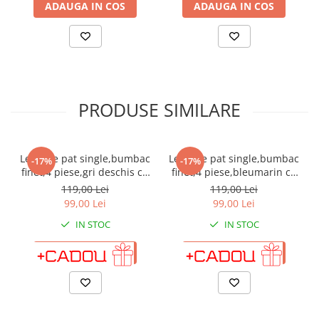
ADAUGA IN COS
ADAUGA IN COS
PRODUSE SIMILARE
Lenjerie pat single,bumbac
Lenjerie pat single,bumbac
-17%
-17%
finet,4 piese,gri deschis cu
finet,4 piese,bleumarin cu
stelute-A146
stele aurii-A269
119,00 Lei
119,00 Lei
99,00 Lei
99,00 Lei
IN STOC
IN STOC
ADAUGA IN COS
ADAUGA IN COS