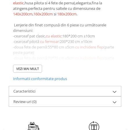
elastic
,husa pilota si 4 fete de perna),eleganta,fina la
Brodate
atingere,perfecta pentru saltele cu dimensiunea de
Cu Motiv Traditional
140x200cm
,
160x200cm
si
180x200cm
.
Lenjerie din finet compusă din 6 piese cu următoarele
dimensiuni:
-cearceaf pat clasic,
cu elastic
:180*200 cm ±10cm
-cearceaf pilotă
cu fermoar
:200*230 cm ±10cm
-doua fete de pernă:55*80 cm ±5cm
cu inchidere flep
(parte
peste parte)
-doua fete de pernă:70*70 cm ±5cm
cu inchidere flep
(parte
peste parte)
VEZI MAI MULT
Avantajele lenjeriilor de pat din finet:
Informatii conformitate produs
- confort sporit
- păstrează căldura lăsând în același timp pielea să respire;
- material foarte moale;
Caracteristici
- rezistență îndelungată în timp;
Review-uri
(0)
- ușor de întreținut
- se spală normal
- nu este necesară folosirea unui balsam de rufe
- nu necesită călcare;
- rezistentă sporită a culorilor , nu se decolorează in timp.