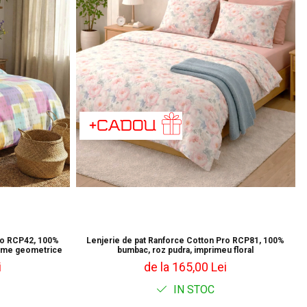
ro RCP42, 100%
Lenjerie de pat Ranforce Cotton Pro RCP81, 100%
orme geometrice
bumbac, roz pudra, imprimeu floral
i
de la 165,00 Lei
IN STOC