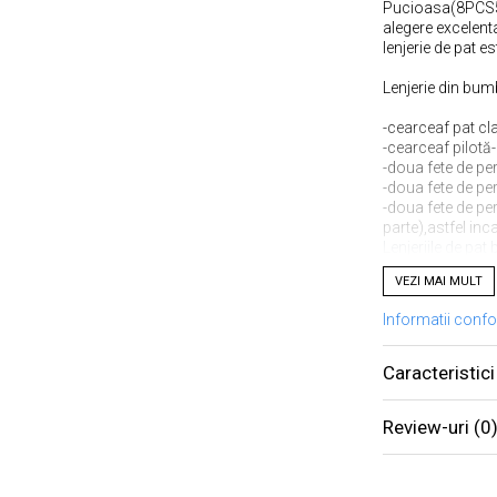
Pucioasa(8PCS5)
alegere excelent
lenjerie de pat e
Lenjerie din bu
-cearceaf pat cla
-cearceaf pilotă-
-doua fete de p
-doua fete de p
-doua fete de p
parte),astfel inc
Lenjeriile de pat 
pentru faptul ca
VEZI MAI MULT
extrem de durabil
timp indelungat.
Informatii conf
Avantajele lenje
- confort sporit
Caracteristici
- păstrează căldu
- material foarte
- rezistență înde
Review-uri
(0
- ușor de întrețin
- se spală norma
- nu este necesa