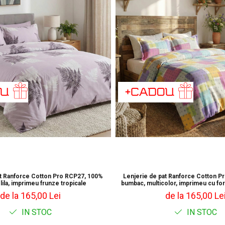
at Ranforce Cotton Pro RCP27, 100%
Lenjerie de pat Ranforce Cotton P
lila, imprimeu frunze tropicale
bumbac, multicolor, imprimeu cu f
de la 165,00 Lei
de la 165,00 Le
IN STOC
IN STOC