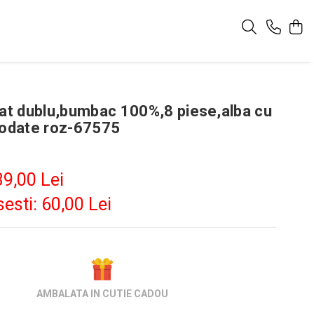
pat dublu,bumbac 100%,8 piese,alba cu
rodate roz-67575
9,00 Lei
esti:
60,00
Lei
AMBALATA IN CUTIE CADOU