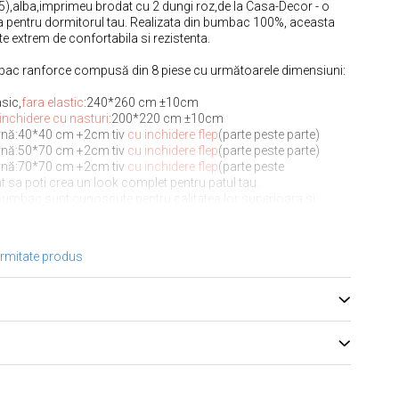
,alba,imprimeu brodat cu 2 dungi roz,de la Casa-Decor - o
a pentru dormitorul tau. Realizata din bumbac 100%, aceasta
ste extrem de confortabila si rezistenta.
mbac ranforce compusă din 8 piese cu următoarele dimensiuni:
sic,
fara elastic
:240*260 cm ±10cm
inchidere cu nasturi
:200*220 cm ±10cm
ernă:40*40 cm +2cm tiv
cu inchidere flep
(parte peste parte)
ernă:50*70 cm +2cm tiv
cu inchidere flep
(parte peste parte)
ernă:70*70 cm +2cm tiv
cu inchidere flep
(parte peste
at sa poti crea un look complet pentru patul tau.
b
umbac sunt cunoscute pentru calitatea lor superioara si
 rezista foarte bine la uzura. Materialul bumbac ranforce este
 si rezistent, astfel incat vei putea folosi aceasta lenjerie de pat
ormitate produs
riilor de pat din bumbac 100%:
ra lăsând în același timp pielea să respire;
 moale;
lungată în timp;
)
ut
l
ră folosirea unui balsam de rufe