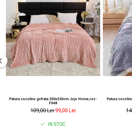
Patura cocolino gofrata 200x230cm Jojo Home,roz-
Patura cocolino
F048
109,00 Lei
99,00 Lei
14
IN STOC