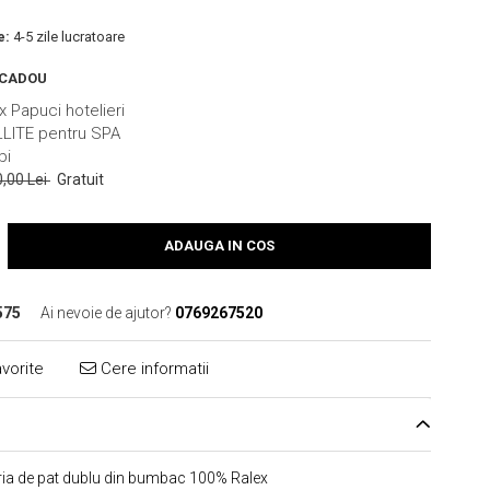
e:
4-5 zile lucratoare
 CADOU
x Papuci hotelieri
LLITE pentru SPA
bi
0,00 Lei
Gratuit
ADAUGA IN COS
575
Ai nevoie de ajutor?
0769267520
vorite
Cere informatii
ria de pat dublu din bumbac 100% Ralex