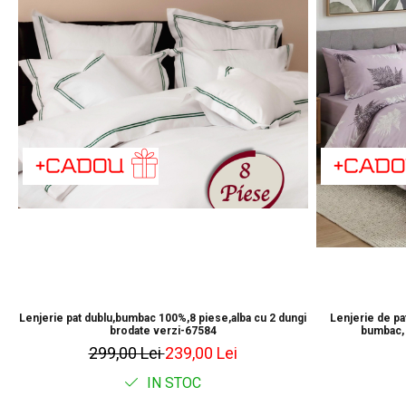
Lenjerie pat dublu,bumbac 100%,8 piese,alba cu 2 dungi
Lenjerie de p
brodate verzi-67584
bumbac, 
299,00 Lei
239,00 Lei
IN STOC