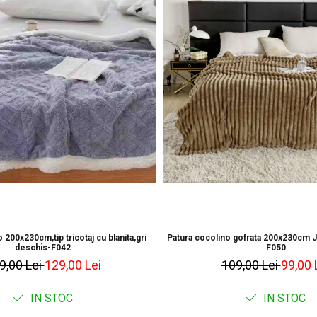
 200x230cm,tip tricotaj cu blanita,gri
Patura cocolino gofrata 200x230cm
deschis-F042
F050
9,00 Lei
129,00 Lei
109,00 Lei
99,00 
IN STOC
IN STOC