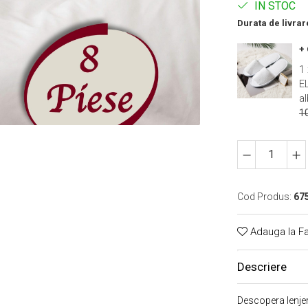
IN STOC
Durata de livrar
+
1 
E
al
1
Cod Produs:
67
Adauga la Fa
Descriere
Descopera lenje