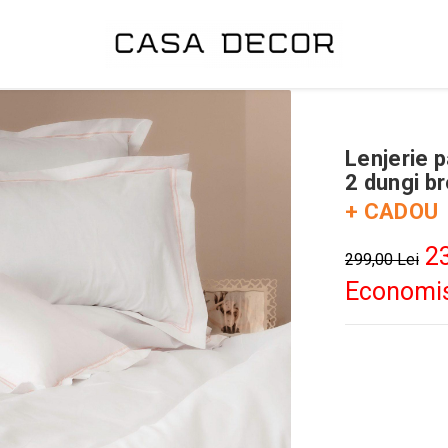
Lenjerie 
2 dungi b
+ CADOU
23
299,00 Lei
Economis