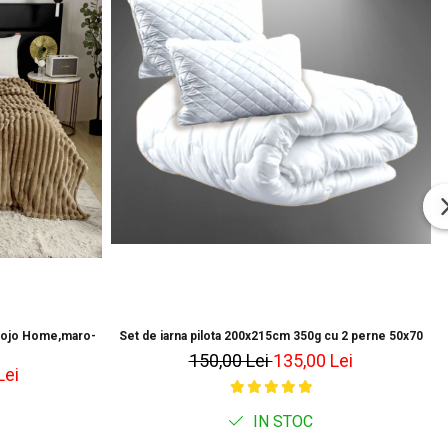
 Jojo Home,maro-
Set de iarna pilota 200x215cm 350g cu 2 perne 50x70
150,00 Lei
135,00 Lei
Lei
IN STOC