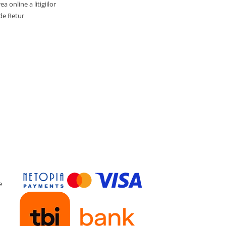
a online a litigiilor
de Retur
e