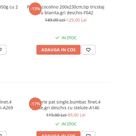
 tot
350g cu 2
Patura cocolino 200x230cm,tip tricotaj
-13%
cu blanita,gri deschis-F042
ic
ază
149,00 Lei
129,00 Lei
d un
mn
IN STOC
entru
ADAUGA IN COS
entru
tent la
ază
în
inet,4
Lenjerie pat single,bumbac finet,4
Lenjeri
-17%
-17%
o
ii-A269
piese,gri deschis cu stelute-A146
pie
 o notă
119,00 Lei
99,00 Lei
, fiind
ecor
IN STOC
 atât
ru a fi
ADAUGA IN COS
AD