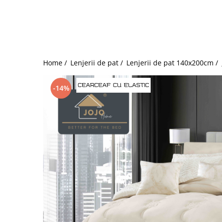
Bumbac satinat
Bumbac policoton
Compatibile cu saltea
90x200cm
100x200cm
Home /
Lenjerii de pat /
Lenjerii de pat 140x200cm /
120x200cm
140x200cm
-14%
160x200cm
180x200cm
200x200cm
200x220cm
Tipul cearceafului de pat
Cu elastic
Normal - fara elastic
Culoarea
Alba
Neagra