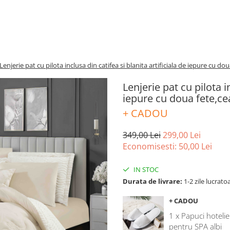
Lenjerie pat cu pilota inclusa din catifea si blanita artificiala de iepure cu d
Lenjerie pat cu pilota i
iepure cu doua fete,ce
+ CADOU
349,00 Lei
299,00 Lei
Economisesti:
50,00
Lei
IN STOC
Durata de livrare:
1-2 zile lucrato
+ CADOU
1 x Papuci hotelie
pentru SPA albi