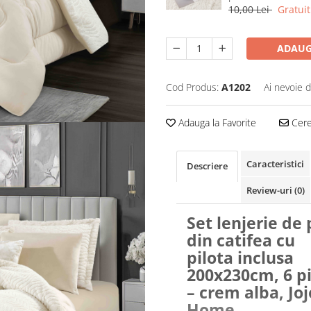
10,00 Lei
Gratuit
ADAUG
Cod Produs:
A1202
Ai nevoie d
Adauga la Favorite
Cere 
Caracteristici
Descriere
Review-uri
(0)
Set lenjerie de 
din catifea cu
pilota inclusa
200x230cm, 6 p
– crem alba, Joj
Home