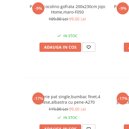
Patura cocolino gofrata 200x230cm Jojo
Patura 
-9%
-9%
Home,maro-F050
109,00 Lei
99,00 Lei
IN STOC
ADAUGA IN COS
Lenjerie pat single,bumbac finet,4
Lenje
-17%
-17%
piese,albastra cu pene-A270
piese,
119,00 Lei
99,00 Lei
IN STOC
ADAUGA IN COS