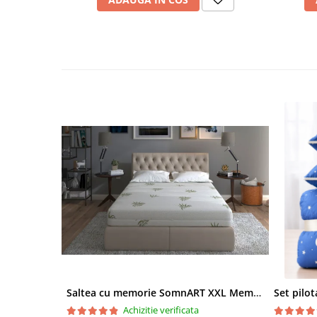
Saltea cu memorie SomnART XXL Memory Plus 160x190, înălțime 25cm, pentru persoane supraponderale, husă Aloe Vera detașabilă, rulată, fermitate mare
Achizitie verificata