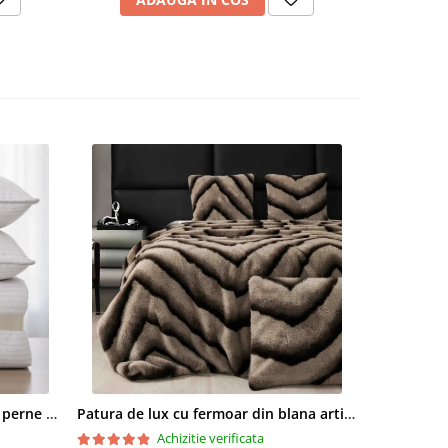
-un
jeria
 inclusă
 pe
iv. Pot
ă în
au
 catifea
ic
Set pilota 200x215cm 370g cu 2 perne 50x70,alb- PLT37
Patura de lux cu fermoar din blana artificala de nurca 200x230cm+2 fete de perna 50x50cm,maro cu negru-F054
Achizitie verificata