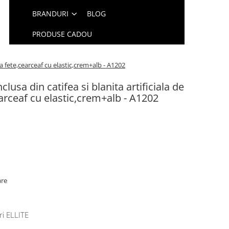
BRANDURI
BLOG
PRODUSE CADOU
oua fete,cearceaf cu elastic,crem+alb - A1202
nclusa din catifea si blanita artificiala de
arceaf cu elastic,crem+alb - A1202
are
ri ELLITE