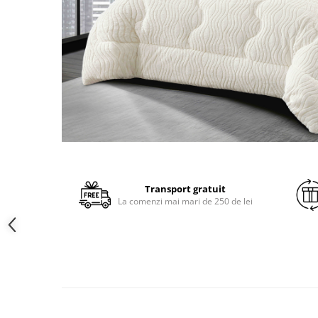
Brodate
Cu Motiv Traditional
Transport gratuit
La comenzi mai mari de 250 de lei