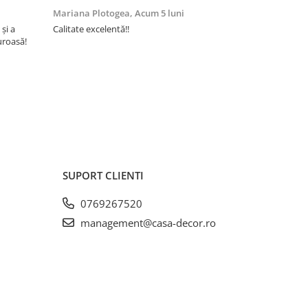
Mariana Plotogea,
Acum 5 luni
Loredana,
A
 și a
Calitate excelentă!!
Super încânta
uroasă!
recomand din 
buun și niște
SUPORT CLIENTI
0769267520
management@casa-decor.ro