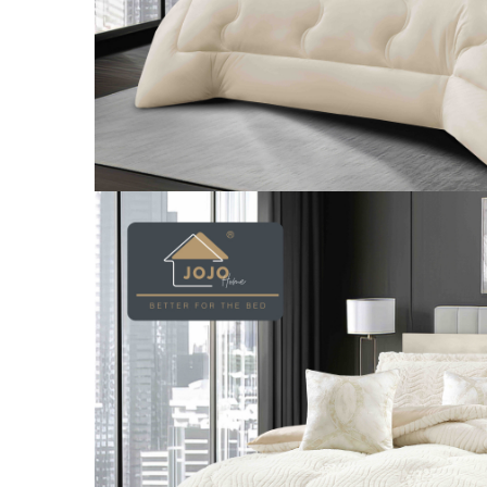
Galbena
Bleu
Gri
Mov
Rosie
Roz
Bej
Verde
Lila
Imprimeu
Cu flori
Uni (1-2 culori)
Cu dungi
Cu inimioare
Cu pisici
Cu Animal Print
Cu ursuleti