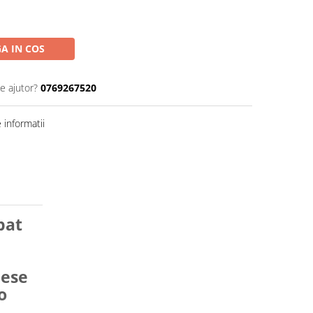
A IN COS
e ajutor?
0769267520
informatii
pat
iese
o