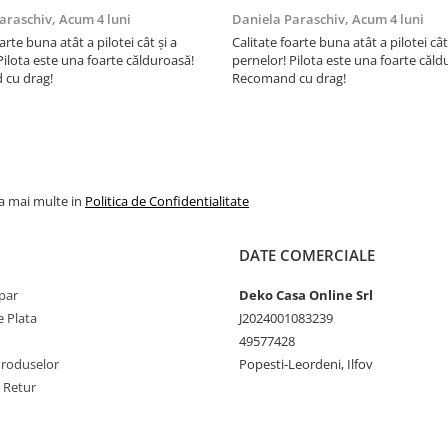
araschiv,
Acum 4 luni
Daniela Paraschiv,
Acum 4 luni
arte buna atât a pilotei cât și a
Calitate foarte buna atât a pilotei cât
Pilota este una foarte călduroasă!
pernelor! Pilota este una foarte căld
cu drag!
Recomand cu drag!
la mai multe in
Politica de Confidentialitate
DATE COMERCIALE
par
Deko Casa Online Srl
 Plata
J2024001083239
49577428
Produselor
Popesti-Leordeni, Ilfov
e Retur