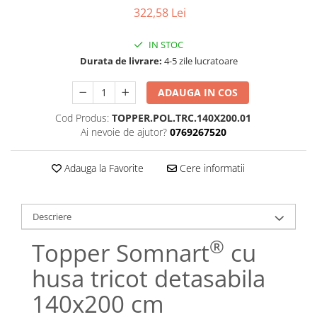
Bumbac satinat
322,58 Lei
Bumbac policoton
Compatibile cu saltea
IN STOC
Durata de livrare:
4-5 zile lucratoare
90x200cm
100x200cm
ADAUGA IN COS
120x200cm
Cod Produs:
TOPPER.POL.TRC.140X200.01
140x200cm
Ai nevoie de ajutor?
0769267520
160x200cm
180x200cm
Adauga la Favorite
Cere informatii
200x200cm
200x220cm
Tipul cearceafului de pat
Descriere
Cu elastic
®
Topper Somnart
cu
Normal - fara elastic
husa tricot detasabila
Culoarea
Alba
140x200 cm
Neagra