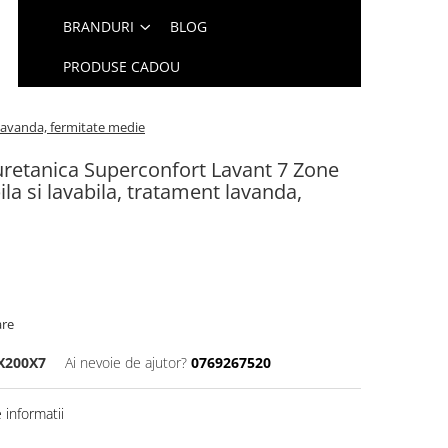
BRANDURI
BLOG
PRODUSE CADOU
lavanda, fermitate medie
retanica Superconfort Lavant 7 Zone
la si lavabila, tratament lavanda,
are
X200X7
Ai nevoie de ajutor?
0769267520
informatii