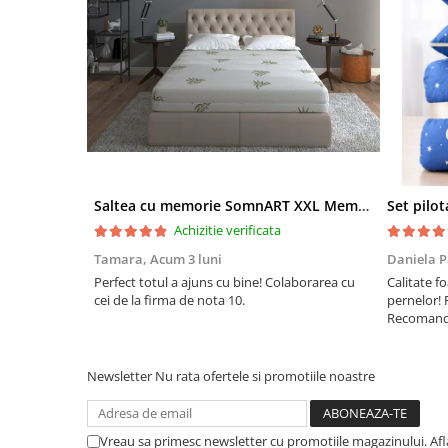
Saltea cu memorie SomnART XXL Memory Plus 160x190, înălțime 25cm, pentru persoane supraponderale, husă Aloe Vera detașabilă, rulată, fermitate mare
Achizitie verificata
Tamara,
Acum 3 luni
Daniela P
Perfect totul a ajuns cu bine! Colaborarea cu
Calitate fo
cei de la firma de nota 10.
pernelor! 
Recomand 
Newsletter
Nu rata ofertele si promotiile noastre
Vreau sa primesc newsletter cu promotiile magazinului. Af