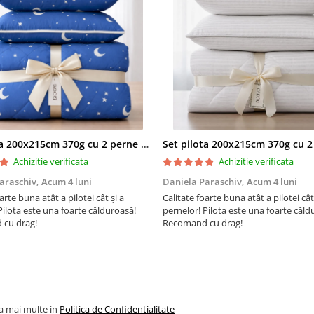
Toate materialele noi emana m
Topperele noi au asa numitul 
de fabrica” pentru ca au stat si
pachete neaerisite
Acest miros va disparea daca
produsul este lasat la aerisit c
24 de ore inainte de utilizare L
topperul sa revina la forma ini
(timp de asteptare minim 24 o
Set pilota 200x215cm 370g cu 2 perne 50x70,albastru- PLT36
Produsele presate isi recapat
Achizitie verificata
Achizitie verificata
si dimensiunea in cateva zile 
araschiv,
Acum 4 luni
Daniela Paraschiv,
Acum 4 luni
sunt desfacute din pachetul ini
arte buna atât a pilotei cât și a
Calitate foarte buna atât a pilotei cât
Husa pentru topper este lavabi
Pilota este una foarte călduroasă!
pernelor! Pilota este una foarte căld
de grade
cu drag!
Recomand cu drag!
Evitati umezirea topperului
Topperul se curata numai cu
aspiratorul
Protejati topperul cu un
cear
la mai multe in
Politica de Confidentialitate