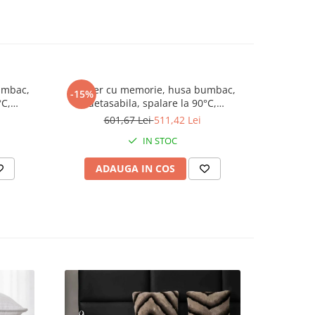
ester,
umbac,
Topper cu memorie, husa bumbac,
Topper Hy
-15%
-15%
;
°C,
detasabila, spalare la 90°C,
husa micr
140x200
HypoallergenicMed Somnart, 160x200
601,67 Lei
511,42 Lei
3
cm
IN STOC
ADAUGA IN COS
AD
perului
ce
ile
rotectie,
obiecte