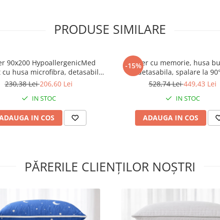
Husa topper:
PRODUSE SIMILARE
compozitie 100% tricot poli
tratament cu lavanda;
r 90x200 HypoallergenicMed
Topper cu memorie, husa b
-15%
husa detasabila cu fermoar
cu husa microfibra, detasabila,
detasabila, spalare la 90
re la 95°C, miez inaltime 5 cm
HypoallergenicMed Somnart, 
230,38 Lei
206,60 Lei
528,74 Lei
449,43 Lei
culoare alb optic
cm
IN STOC
IN STOC
ADAUGA IN COS
ADAUGA IN COS
Recomandari de utilizare:
Va recomandam derolarea top
imediat dupa primire, deoare
rolarea poate afecta proprietat
PĂRERILE CLIENȚILOR NOȘTRI
acesteia
A se desface cu grija folia de p
fara a folosi foarfece sau alte 
taioase