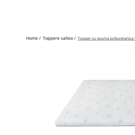
Bumbac satinat
Bumbac policoton
Compatibile cu saltea
90x200cm
100x200cm
Home /
Toppere saltea /
Topper cu spuma poliuretanica S
120x200cm
140x200cm
160x200cm
180x200cm
200x200cm
200x220cm
Tipul cearceafului de pat
Cu elastic
Normal - fara elastic
Culoarea
Alba
Neagra