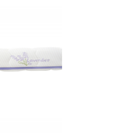
fermitate
medie
Gandit ca un refugiu pentru o
topper-ul Superconfort Lavan
este ideal pentru sustinerea 
a coloanei vertebrale, ajutand
totodata la detensionarea mu
si balansand atent centrii de 
principali ai corpului.
Tratamentul cu lavanda al hus
la inducerea starii de liniste si
devenind astfel ghidul ideal c
somn mai profund si odihnitor
Potrivit pentru toata familia
Superconfort Lavant 7 zone es
o metoda rapida de reimprosp
unui vechi pat cat si de trans
a canapelei din living.