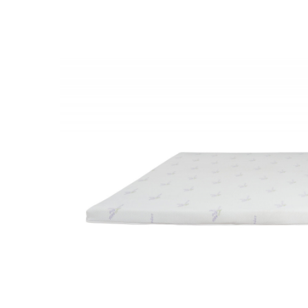
Galbena
Bleu
Gri
Mov
Rosie
Roz
Bej
Verde
Lila
Imprimeu
Cu flori
Uni (1-2 culori)
Cu dungi
Cu inimioare
Cu pisici
Cu Animal Print
Cu ursuleti