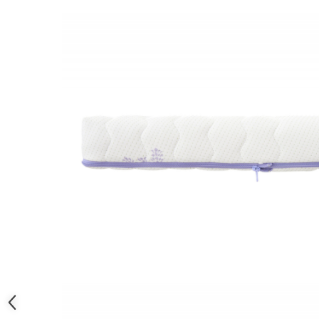
Brodate
Cu Motiv Traditional