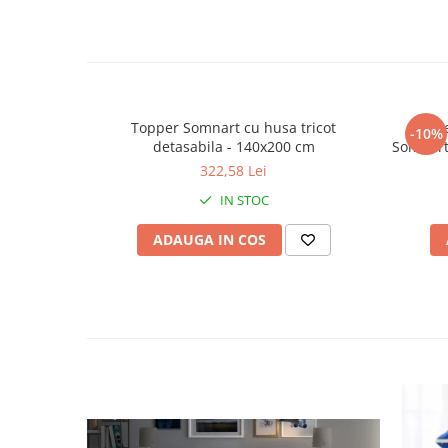
Topper Somnart cu husa tricot
Toppe
-10%
detasabila - 140x200 cm
Somnart 
spala
322,58 Lei
IN STOC
ADAUGA IN COS