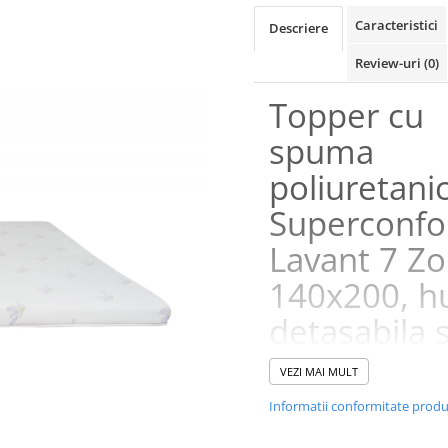
Caracteristici
Descriere
Review-uri
(0)
Topper cu
spuma
poliuretani
Superconfo
Lavant 7 Z
140x200, h
detasabila s
lavabila,
VEZI MAI MULT
tratament
Informatii conformitate prod
lavanda,