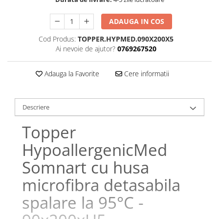
Galbena
Bleu
ADAUGA IN COS
Gri
Cod Produs:
TOPPER.HYPMED.090X200X5
Mov
Ai nevoie de ajutor?
0769267520
Rosie
Roz
Adauga la Favorite
Cere informatii
Bej
Verde
Descriere
Lila
Imprimeu
Topper
Cu flori
HypoallergenicMed
Uni (1-2 culori)
Somnart cu husa
Cu dungi
Cu inimioare
microfibra detasabila
Cu pisici
spalare la 95°C -
Cu Animal Print
Cu ursuleti