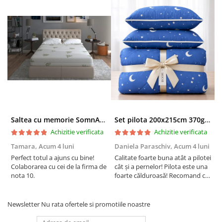
Grosime 5 cm
Husa:
teesatura microfibra periata, moale la atingere, foarte
rezistenta, compozitie 100% poliester, culoare alba, cu
contratii foarte mici la spalari repetate
husa detasabila cu fermoar (cele 2 panouri care se
detaseaza unul de celalalt se pot spala separat)
Saltea cu memorie SomnART XXL Memory Plus 160x190, înălțime 25cm, pentru persoane supraponderale, husă Aloe Vera detașabilă, rulată, fermitate mare
Set pilota 200x215cm 370g cu 2 perne 50x70,albastru- PLT36
cele doua panouri ale husei sunt detasabile si pot fi
Achizitie verificata
Achizitie verificata
spalate separat
Tamara,
Acum 4 luni
Daniela Paraschiv,
Acum 4 luni
D
culoare alb optic
Perfect totul a ajuns cu bine!
Calitate foarte buna atât a pilotei
C
Colaborarea cu cei de la firma de
cât și a pernelor! Pilota este una
c
matlasata pe toata suprafata
nota 10.
foarte călduroasă! Recomand cu
f
drag!
d
Recomandari de utilizare:
Newsletter
Nu rata ofertele si promotiile noastre
Va recomandam derolarea topperului imediat dupa primire,
deoarece rolarea poate afecta proprietatile acesteia