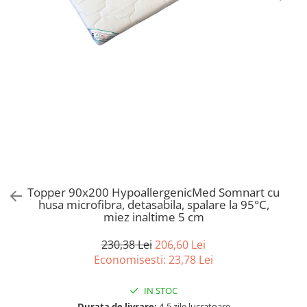
Bumbac satinat
Bumbac policoton
Compatibile cu saltea
90x200cm
100x200cm
120x200cm
140x200cm
160x200cm
180x200cm
200x200cm
200x220cm
Topper 90x200 HypoallergenicMed Somnart cu
husa microfibra, detasabila, spalare la 95°C,
Tipul cearceafului de pat
miez inaltime 5 cm
Cu elastic
Normal - fara elastic
230,38 Lei
206,60 Lei
Economisesti:
23,78
Lei
Culoarea
Alba
IN STOC
Neagra
Durata de livrare:
4-5 zile lucratoare