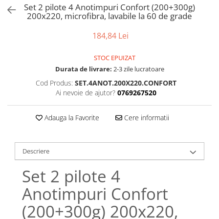
Bumbac satinat
Set 2 pilote 4 Anotimpuri Confort (200+300g)
200x220, microfibra, lavabile la 60 de grade
Bumbac policoton
Compatibile cu saltea
184,84 Lei
90x200cm
100x200cm
STOC EPUIZAT
Durata de livrare:
2-3 zile lucratoare
120x200cm
140x200cm
Cod Produs:
SET.4ANOT.200X220.CONFORT
Ai nevoie de ajutor?
0769267520
160x200cm
180x200cm
Adauga la Favorite
Cere informatii
200x200cm
200x220cm
Tipul cearceafului de pat
Descriere
Cu elastic
Set 2 pilote 4
Normal - fara elastic
Culoarea
Anotimpuri Confort
Alba
(200+300g) 200x220,
Neagra