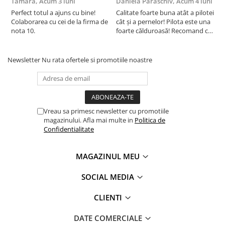
Tamara,
Acum 3 luni
Daniela Paraschiv,
Acum 4 luni
D
materia prima la produsul finit pe rafturile magazinelor.
Perfect totul a ajuns cu bine!
Calitate foarte buna atât a pilotei
C
Colaborarea cu cei de la firma de
cât și a pernelor! Pilota este una
c
nota 10.
foarte călduroasă! Recomand cu
f
drag!
d
Newsletter
Nu rata ofertele si promotiile noastre
Vreau sa primesc newsletter cu promotiile
magazinului. Afla mai multe in
Politica de
Confidentialitate
MAGAZINUL MEU
SOCIAL MEDIA
CLIENTI
DATE COMERCIALE