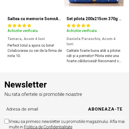
Saltea cu memorie SomnART XXL Memory Plus 160x190, înălțime 25cm, pentru persoane supraponderale, husă Aloe Vera detașabilă, rulată, fermitate mare
Set pilota 200x215cm 370g cu 2 perne 50x70,albastru- PLT36
Achizitie verificata
Achizitie verificata
Ac
Tamara,
Acum 4 luni
Daniela Paraschiv,
Acum 4
D
luni
lu
Perfect totul a ajuns cu bine!
Colaborarea cu cei de la firma de
Calitate foarte buna atât a pilotei
Ca
nota 10.
cât și a pernelor! Pilota este una
câ
foarte călduroasă! Recomand cu
f
drag!
dr
Newsletter
Nu rata ofertele si promotiile noastre
Vreau sa primesc newsletter cu promotiile magazinului. Afla mai
multe in
Politica de Confidentialitate