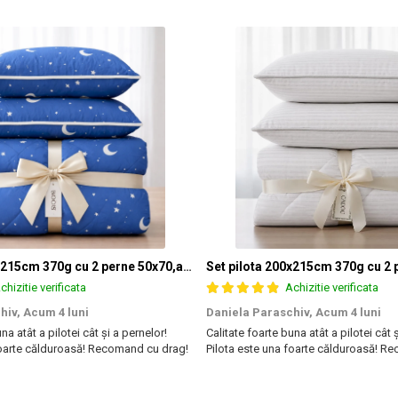
Set pilota 200x215cm 370g cu 2 perne 50x70,albastru- PLT36
chizitie verificata
Achizitie verificata
hiv,
Acum 4 luni
Daniela Paraschiv,
Acum 4 luni
na atât a pilotei cât și a pernelor!
Calitate foarte buna atât a pilotei cât 
foarte călduroasă! Recomand cu drag!
Pilota este una foarte călduroasă! R