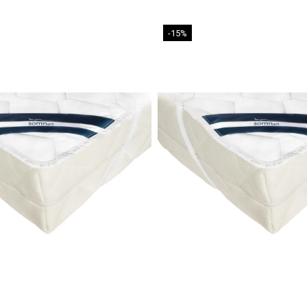
Aerisiți salt
-15%
Evitați umez
Protejați-o 
prospețimea.
Rotiți saltea
Certifi
Certificare 
nocive, oferin
Livrare