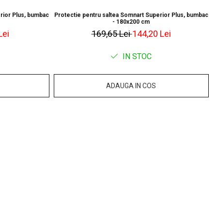
rior Plus, bumbac
Protectie pentru saltea Somnart Superior Plus, bumbac
P
ează rulată pentru a facilita transportul. Recomandăm să o
- 180x200 cm
l mult 2 zile de la primire pentru a-și reveni la forma originală și
Lei
169,65 Lei
144,20 Lei
etățile.
IN STOC
ADAUGA IN COS