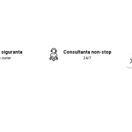
ii unice:
fectă la corp:
Stratul de spumă memory se mulează pe
orpului, asigurând un somn personalizat.
a siguranta
Consultanta non-stop
topedică:
Spuma High Resilience sprijină coloana
poziția corectă, prevenind durerile de spate.
 curier
24/7
bunătățită:
Materialele folosite permit o bună circulație a
inând salteaua proaspătă și igienică.
 de viață:
Combinația de materiale de calitate superioară
tență ridicată la utilizare zilnică.
dări de Utilizare