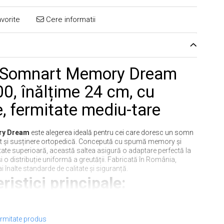
vorite
Cere informatii
 Somnart Memory Dream
0, înălțime 24 cm, cu
, fermitate mediu-tare
y Dream
este alegerea ideală pentru cei care doresc un somn
nt și susținere ortopedică. Concepută cu spumă memory și
itate superioară, această saltea asigură o adaptare perfectă la
i o distribuție uniformă a greutății. Fabricată în România,
 înalte standarde de calitate și siguranță.
ristici principale:
ormitate produs