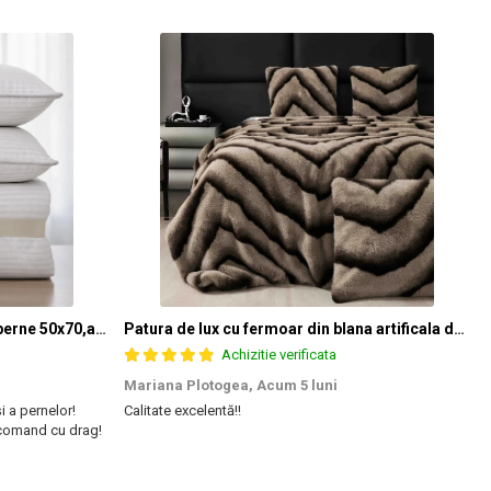
Set pilota 200x215cm 370g cu 2 perne 50x70,alb- PLT37
Patura de lux cu fermoar din blana artificala de nurca 200x230cm+2 fete de perna 50x50cm,maro cu negru-F054
Achizitie verificata
Mariana Plotogea,
Acum 5 luni
și a pernelor!
Calitate excelentă!!
S
ecomand cu drag!
s