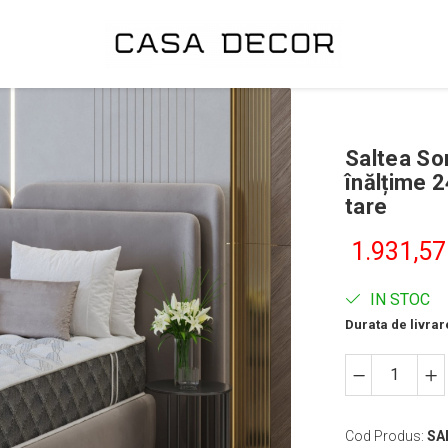
Saltea S
înălțime 
tare
1.931,57
IN STOC
Durata de livrar
Cod Produs:
SA