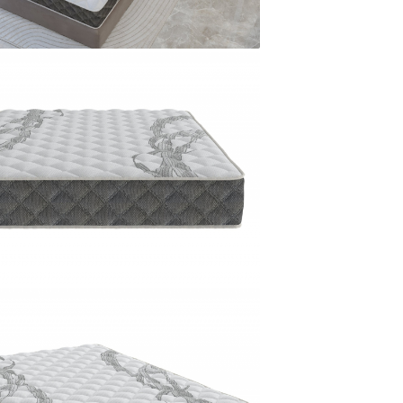
Design ergo
Fermitate
echilibru 
Ideală pen
confortabi