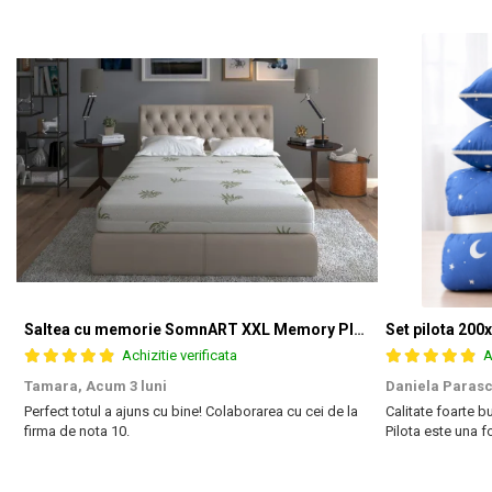
Saltea cu memorie SomnART XXL Memory Plus 160x190, înălțime 25cm, pentru persoane supraponderale, husă Aloe Vera detașabilă, rulată, fermitate mare
Achizitie verificata
A
Tamara,
Acum 3 luni
Daniela Parasc
Perfect totul a ajuns cu bine! Colaborarea cu cei de la
Calitate foarte bu
firma de nota 10.
Pilota este una 