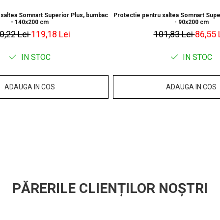
 saltea Somnart Superior Plus, bumbac
Protectie pentru saltea Somnart Supe
Salteaua se livr
- 140x200 cm
- 90x200 cm
desfășurați în ce
0,22 Lei
119,18 Lei
101,83 Lei
86,55 
a-și păstra propri
IN STOC
IN STOC
ADAUGA IN COS
ADAUGA IN COS
PĂRERILE CLIENȚILOR NOȘTRI