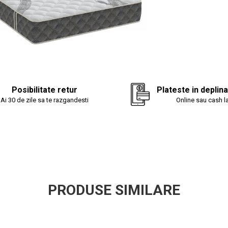
Benefic
Adaptare per
contururile c
Posibilitate retur
Plateste in deplin
Susținere or
vertebrală în 
Ai 30 de zile sa te razgandesti
Online sau cash la
Ventilație îm
aerului, menț
Durată lungă
asigură o rezis
Recoman
PRODUSE SIMILARE