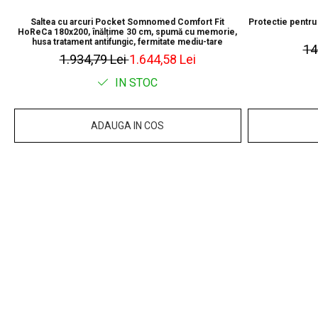
Saltea cu arcuri Pocket Somnomed Comfort Fit
Protectie pentru
HoReCa 180x200, înălțime 30 cm, spumă cu memorie,
husa tratament antifungic, fermitate mediu-tare
14
1.934,79 Lei
1.644,58 Lei
IN STOC
ADAUGA IN COS