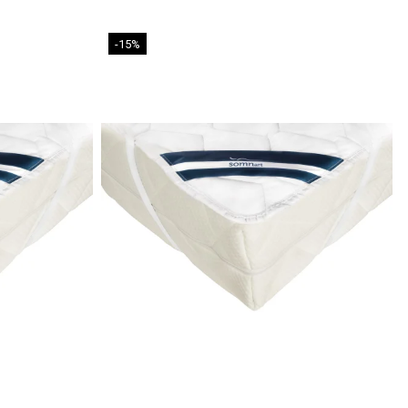
eaua
timp de 24 de ore înainte de prima utilizare.
-15%
irea
saltelei și curățați-o doar cu aspiratorul.
cu o husă
suplimentară și aerisiți-o periodic pentru a păstra
ua
la fiecare câteva luni pentru a-i prelungi durata de viață.
care și Siguranță
Oeko-Tex Standard 100
: Garantează absența substanțelor
d siguranță și confort, de la materia primă la produsul finit.
 și Ambalare