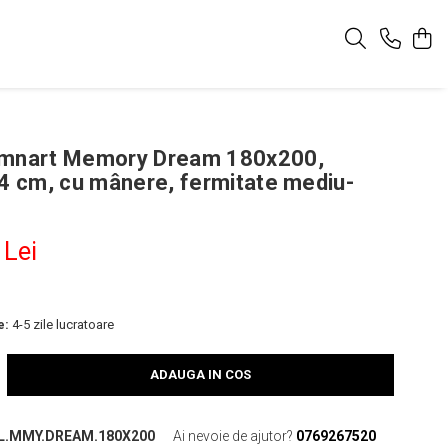
omnart Memory Dream 180x200,
24 cm, cu mânere, fermitate mediu-
 Lei
e:
4-5 zile lucratoare
ADAUGA IN COS
L.MMY.DREAM.180X200
Ai nevoie de ajutor?
0769267520