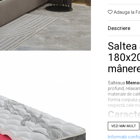
Adauga la Fa
Descriere
Saltea
180x20
mânere
Salteaua
Memor
profund, relaxa
materiale de cal
forma corpului ș
respectă cele mai
Caracte
VEZI MAI MULT
Informatii conf