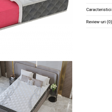
Husă premi
Caracteristici
Tricot de
plăcută la 
Review-uri
(0
Matlasar
adaptându-
Matlasare
moliciune 
Tehnologie 
Spumă ela
ortopedic 
Materialul
lung.