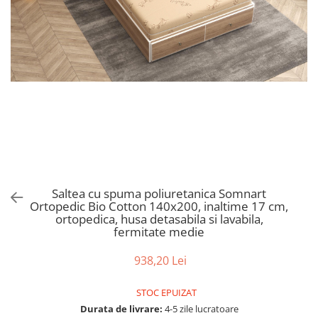
Bumbac satinat
Bumbac policoton
Compatibile cu saltea
90x200cm
100x200cm
120x200cm
140x200cm
160x200cm
180x200cm
200x200cm
Saltea cu spuma poliuretanica Somnart
200x220cm
Ortopedic Bio Cotton 140x200, inaltime 17 cm,
Tipul cearceafului de pat
ortopedica, husa detasabila si lavabila,
fermitate medie
Cu elastic
Normal - fara elastic
938,20 Lei
Culoarea
STOC EPUIZAT
Alba
Durata de livrare:
4-5 zile lucratoare
Neagra