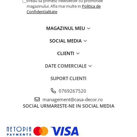
Vreau sa primesc newsletter cu promotiile
magazinului. Afla mai multe in
Politica de
Confidentialitate
Informatii tehnice:
MAGAZINUL MEU
Compozitie husa:
SOCIAL MEDIA
Fete tricot 100% bumbac organic
CLIENTI
Compozitie miez:
DATE COMERCIALE
17 cm spuma elastica din poliuretan „High Resilience” de
3
calitate superioara, densitate 23 Kg/m
SUPORT CLIENTI
Inaltime totala miez: 17 cm (toleranta ± 1 cm)
0769267520
management@casa-decor.ro
Va rugam sa masurati cu atentie cadrul patului pentru a va
SOCIAL
URMARESTE-NE IN SOCIAL MEDIA
asigura ca ati comandat dimensiunea corecta a saltelei.
Recomandari de utilizare: