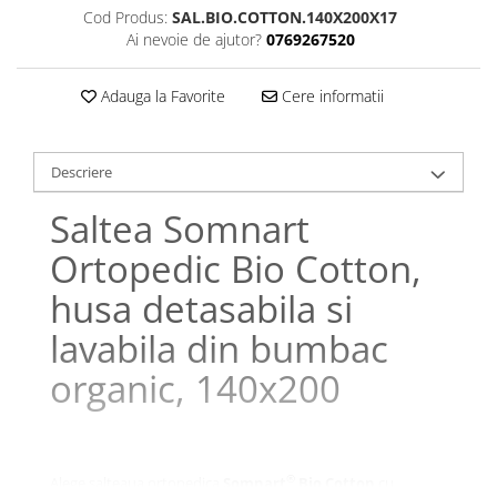
Cod Produs:
SAL.BIO.COTTON.140X200X17
Galbena
Ai nevoie de ajutor?
0769267520
Bleu
Gri
Adauga la Favorite
Cere informatii
Mov
Rosie
Roz
Descriere
Bej
Saltea Somnart
Verde
Lila
Ortopedic Bio Cotton,
Imprimeu
husa detasabila si
Cu flori
lavabila din bumbac
Uni (1-2 culori)
Cu dungi
organic, 140x200
Cu inimioare
Cu pisici
Cu Animal Print
®
Alege salteaua ortopedica
Somnart
Bio Cotton
cu
Cu ursuleti