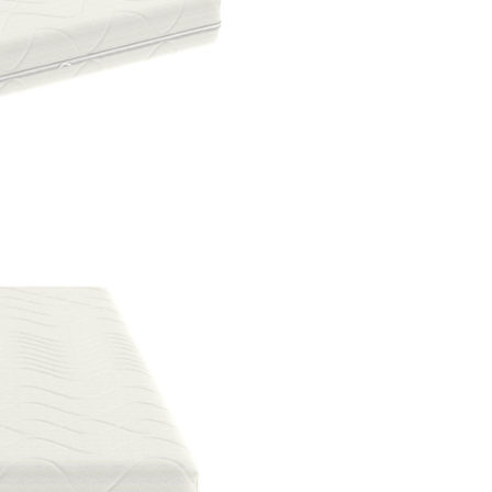
Înălțimea miezului: 18 
(toleranță +/- 1 cm).
Recomandări de
Utilizare
Aerisiți salteaua
timp de 
ore înainte de prima utiliza
Evitați umezirea
saltelei ș
curățați-o doar cu aspirato
Protejați-o cu o
husă
suplimentară și aerisi
periodic pentru a păstra
prospețimea.
Rotiți salteaua
la fiecare
luni pentru a-i prelungi du
viață.
Certificare și
Siguranță
Certificare Oeko-Tex St
100
: Garantează absența
substanțelor nocive, oferi
siguranță și confort, de la 
primă la produsul finit.