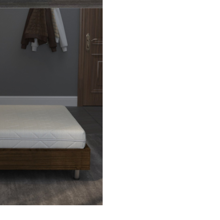
Proiectată pentru a asi
alinierea corectă a colo
vertebrale, salteaua re
presiunea asupra punct
cheie, facilitând relaxar
musculară și prevenind
durerile de spate.
Construcție Durabilă
:
Fabricată pentru o utili
îndelungată, salteaua îș
păstrează nivelul de con
suport de-a lungul anilo
o alegere excelentă pen
care doresc o investiție
termen lung.
Husă Detașabilă și Lavab
Husa din tricot matlasa
moale și plăcută la atin
fiind ușor de întreținut
spălare la 40°C. Fermoa
toate laturile permite s
separată a fețelor.
Design Ergonometric și 