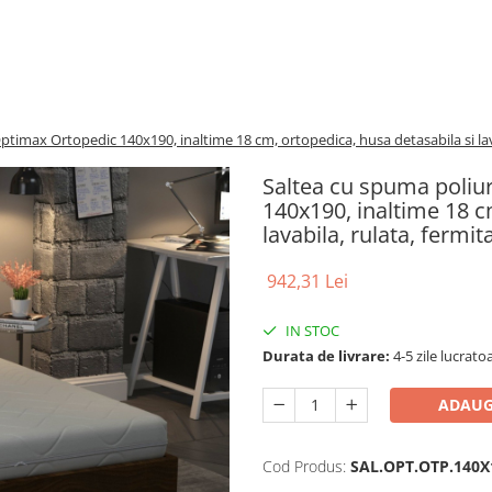
timax Ortopedic 140x190, inaltime 18 cm, ortopedica, husa detasabila si lav
Saltea cu spuma poliu
140x190, inaltime 18 c
lavabila, rulata, fermi
942,31 Lei
IN STOC
Durata de livrare:
4-5 zile lucrato
ADAUG
Cod Produs:
SAL.OPT.OTP.140X