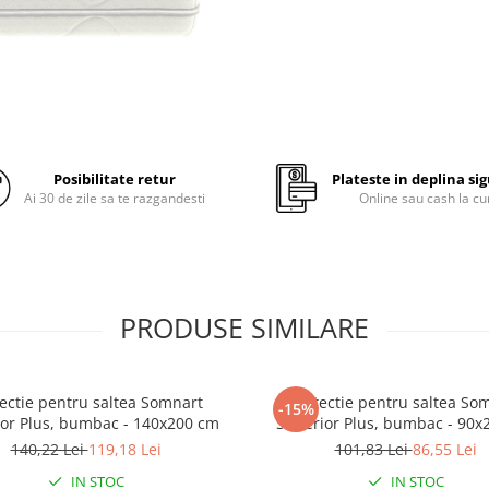
Livrare și Ambal
Salteaua se livrează rulată pen
facilita transportul. Recoman
desfășurați în cel mult 2 zile de
primire pentru a-și reveni la f
originală și a-și păstra propriet
Posibilitate retur
Plateste in deplina si
Ai 30 de zile sa te razgandesti
Online sau cash la cu
PRODUSE SIMILARE
ectie pentru saltea Somnart
Protectie pentru saltea So
-15%
or Plus, bumbac - 140x200 cm
Superior Plus, bumbac - 90x
140,22 Lei
119,18 Lei
101,83 Lei
86,55 Lei
IN STOC
IN STOC