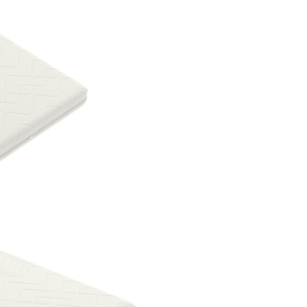
Transportat
:
Salteaua are o înălțime
cm și este livrată în sta
rulată, ceea ce o face u
transportat și de instala
Utilizare pe Ambele Feț
Poate fi utilizată pe am
părți, prelungind astfel
de viață și menținând
confortul termic indife
anotimp.
Informații Tehni
Compoziție Husă
:
Tricot din 100% poliest
g/mp), cu vată de polie
(350 g/mp) și o inserție
polipropilenă (15 g/mp)
Compoziție Miez
:
Spumă poliuretanică “B
Foam” cu densitate/dur
de 23/35 Kg/m³, oferin
suport elastic, confortab
durată.
Dimensiuni
: