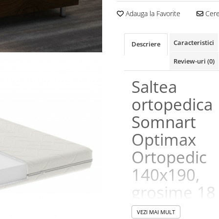
Adauga la Favorite
Cere 
Caracteristici
Descriere
Review-uri
(0)
Saltea
ortopedica
Somnart
Optimax
Ortopedic
140x190,
grosime 18
cm, cu sp
VEZI MAI MULT