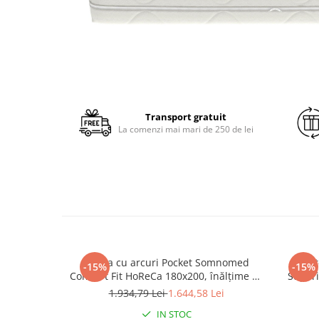
Transport gratuit
La comenzi mai mari de 250 de lei
Saltea cu arcuri Pocket Somnomed
Prot
-15%
-15%
Comfort Fit HoReCa 180x200, înălțime 30
Superi
cm, spumă cu memorie, husa tratament
1.934,79 Lei
1.644,58 Lei
antifungic, fermitate mediu-tare
IN STOC