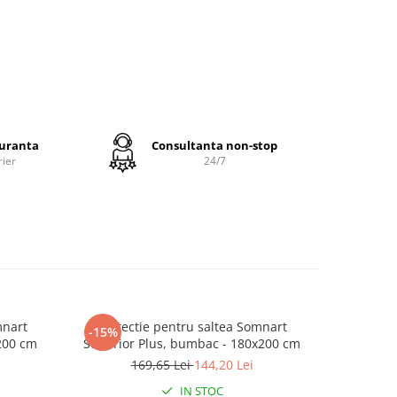
are
tru a
dăm să o
 la
orma
ățile.
guranta
Consultanta non-stop
rier
24/7
mnart
Protectie pentru saltea Somnart
Protec
-15%
-15%
200 cm
Superior Plus, bumbac - 180x200 cm
Superior
169,65 Lei
144,20 Lei
1
IN STOC