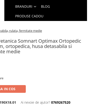
BRANDURI
BLOG
PRODUSE CADOU
abila, rulata, fermitate medie
retanica Somnart Optimax Ortopedic
m, ortopedica, husa detasabila si
tate medie
are
A IN COS
190X18.01
Ai nevoie de ajutor?
0769267520