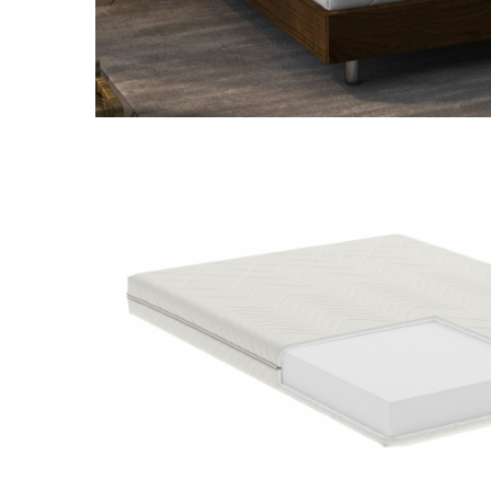
Galbena
Bleu
Gri
Mov
Rosie
Roz
Bej
Verde
Lila
Imprimeu
Cu flori
Uni (1-2 culori)
Cu dungi
Cu inimioare
Cu pisici
Cu Animal Print
Cu ursuleti