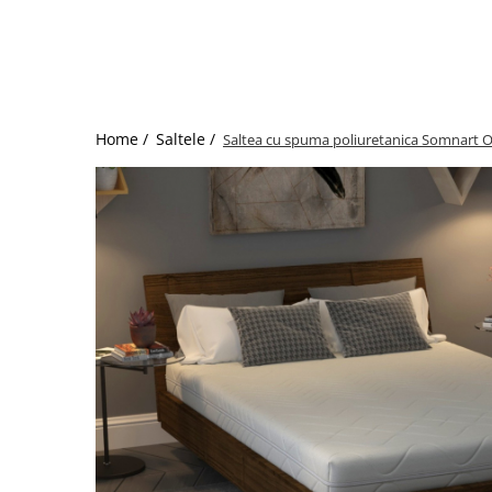
Bumbac satinat
Bumbac policoton
Compatibile cu saltea
90x200cm
100x200cm
Home /
Saltele /
Saltea cu spuma poliuretanica Somnart Op
120x200cm
140x200cm
160x200cm
180x200cm
200x200cm
200x220cm
Tipul cearceafului de pat
Cu elastic
Normal - fara elastic
Culoarea
Alba
Neagra